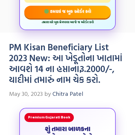
હમણાં જ બુક ઓર્ડર કરો
તમારા ઘરે બુક મેળવવા આજે જ ઓર્ડર કરો
PM Kisan Beneficiary List
2023 New: આ ખેડૂતોના ખાતામાં
આવશે 14 ના હપ્તાનારૂ.2000/-,
યાદીમાં તમારું નામ ચેક કરો.
May 30, 2023
by
Chitra Patel
Premium Gujarati Book
શું તમારા બાળકના