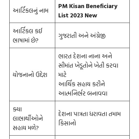
PM Kisan Beneficiary
આર્ટિકલનું નામ
List 2023
New
આર્ટિકલ કઈ
ગુજરાતી અને અંગ્રેજી
ભાષામાં છે?
ભારત દેશના નાના અને
સીમાંત ખેડૂતોને ખેતી કરવા
યોજનાનો ઉદ્દેશ
માટે
આર્થિક સહાય કરીને
આત્મનિર્ભર બનાવવા
ક્યા
દેશના પાત્રતા ધરાવતા તમામ
લાભાર્થીઓને
કિસાનો
સહાય મળે?