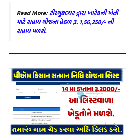
Read More:
ટીસ્યુકલ્ચર દ્વારા ખારેકની ખેતી
માટે સહાય યોજના હેઠળ રૂ. 1,56,250/- ની
સહાય મળશે.