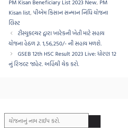
PM Kisan Beneficiary List 2023 New
,
PM
Kisan list
,
પીએમ કિસાન સન્માન નિધિ યોજના
લિસ્ટ
ટીસ્યુકલ્ચર દ્વારા ખારેકની ખેતી માટે સહાય
યોજના હેઠળ રૂ. 1,56,250/- ની સહાય મળશે.
GSEB 12th HSC Result 2023 Live: ધોરણ 12
નું રિઝલ્ટ જાહેર. અહિંથી ચેક કરો.