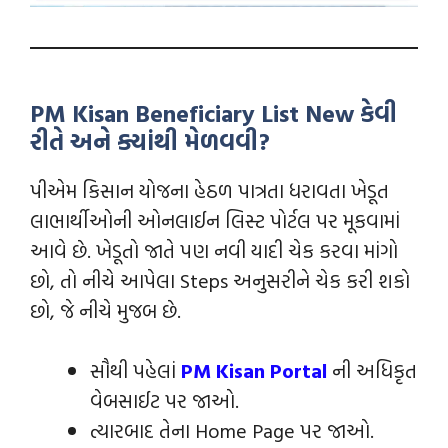
PM Kisan Beneficiary List New કેવી
રીતે અને ક્યાંથી મેળવવી?
પીએમ કિસાન યોજના હેઠળ પાત્રતા ધરાવતા ખેડૂત
લાભાર્થીઓની ઓનલાઈન લિસ્ટ પોર્ટલ પર મૂકવામાં
આવે છે. ખેડૂતો જાતે પણ નવી યાદી ચેક કરવા માંગો
છો, તો નીચે આપેલા Steps અનુસરીને ચેક કરી શકો
છો, જે નીચે મુજબ છે.
સૌથી પહેલાં
PM Kisan Portal
ની અધિકૃત
વેબસાઈટ પર જાઓ.
ત્યારબાદ તેના Home Page પર જાઓ.