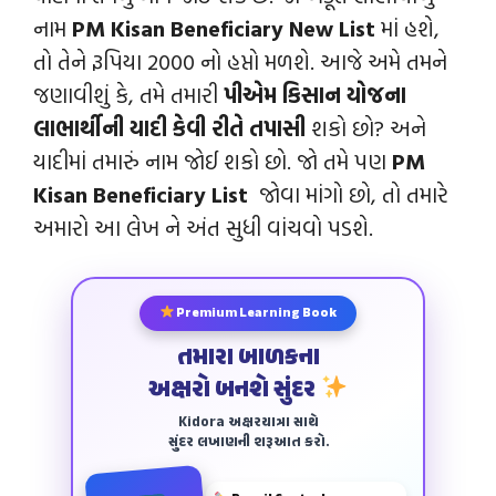
નામ
PM Kisan Beneficiary New List
માં હશે,
તો તેને રૂપિયા 2000 નો હપ્તો મળશે. આજે અમે તમને
જણાવીશું કે, તમે તમારી
પીએમ કિસાન યોજના
લાભાર્થીની યાદી કેવી રીતે તપાસી
શકો છો? અને
યાદીમાં તમારું નામ જોઈ શકો છો. જો તમે પણ
PM
Kisan Beneficiary List
જોવા માંગો છો, તો તમારે
અમારો આ લેખ ને અંત સુધી વાંચવો પડશે.
Premium Learning Book
તમારા બાળકના
અક્ષરો બનશે સુંદર
Kidora અક્ષરયાત્રા સાથે
સુંદર લખાણની શરૂઆત કરો.