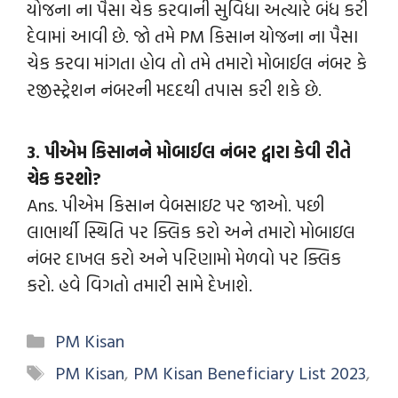
યોજના ના પૈસા ચેક કરવાની સુવિધા અત્યારે બંધ કરી
દેવામાં આવી છે. જો તમે PM કિસાન યોજના ના પૈસા
ચેક કરવા માંગતા હોવ તો તમે તમારો મોબાઈલ નંબર કે
રજીસ્ટ્રેશન નંબરની મદદથી તપાસ કરી શકે છે.
3. પીએમ કિસાનને મોબાઈલ નંબર દ્વારા કેવી રીતે
ચેક કરશો?
Ans. પીએમ કિસાન વેબસાઇટ પર જાઓ. પછી
લાભાર્થી સ્થિતિ પર ક્લિક કરો અને તમારો મોબાઇલ
નંબર દાખલ કરો અને પરિણામો મેળવો પર ક્લિક
કરો. હવે વિગતો તમારી સામે દેખાશે.
PM Kisan
PM Kisan
,
PM Kisan Beneficiary List 2023
,