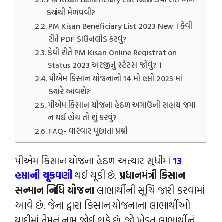
ક્યાંથી મેળવવી?
PM Kisan Beneficiary List 2023 New । કેવી
રીતે PDF ડાઉનલોડ કરવું?
કેવી રીતે PM Kisan Online Registration
Status 2023 અરજીનું સ્ટેટસ જોવું? ।
પીએમ કિસાન યોજનાનો 14 મો હપ્તો 2023 માં
ક્યારે આવશે?
પીએમ કિસાન યોજના હેઠળ અગાઉની સહાય જમા
ન થઈ હોય તો શું કરવું?
FAQ- વારંવાર પૂછાતા પ્રશ્નો
પીએમ કિસાન યોજના હેઠળ અત્યાર સુધીમાં
13
હપ્તાની ચૂકવણી
થઈ ચૂકી છે.
પ્રધાનમંત્રી કિસાન
સન્માન નિધિ યોજના
લાભાર્થીની સૂચિ જારી કરવામાં
આવે છે. જેના દ્વારા કિસાન યોજનાના લાભાર્થીઓ
યાદીમાં તેમનું નામ જોઈ શકે છે. જો ખેડૂત લાભાર્થીનું