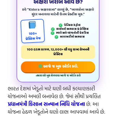
અક્ષરો ખરાબ આવે છે?
હવે "Kidora અક્ષરયાત્રા" લાવ્યું છે, "બાળકોના અક્ષરો
સુંદર બનાવવા માટેની ઉત્તમ પ્રેક્ટીસ બુક."
પેન્‍સિલ કંટ્રોલ
✓
લાઈનનો અભ્યાસ & પ્રેક્ટિસ
✓
સ્વરો અને વ્યંજનોની પ્રેકટિસ
✓
100+
બારાખડીનો અભ્યાસ
✓
પ્રેક્ટિસ પેજ
100 GSM કાગળ, 12,000+ થી વધુ શબ્દ લેખનની
પ્રેક્ટિસ
આજે જ બુક ઓર્ડર કરો.
તમારા ઘરે બુક મેળવવા આજે જ ઓર્ડર કરો
ભારત દેશમાં ખેડૂતો માટે ઘણી બધી કલ્યાણકારી
યોજનાઓ અમલી બનાવેલ છે. જેમાં સૌથી પ્રચલિત
પ્રધાનમંત્રી કિસાન સન્માન નિધિ યોજના
છે. આ
યોજના હેઠળ ખેડૂતોને ઘણો લાભ આપવામાં આવે છે.