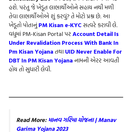
હશે. પરંતુ જે ખેડૂત લાભાર્થીઓને સહાય નથી મળી
તેવા લાભાર્થીઓએ શું કરવું? તે મોટો પ્રશ્ન છે. આ
ખેડૂતો પોતાનું
PM Kisan e-KYC
સત્વરે કરાવી લે.
વધુમાં PM-Kisan Portal પર
Account Detail Is
Under Revalidation Process With Bank In
Pm Kisan Yojana
તથા
UID Never Enable For
DBT In PM Kisan Yojana
નામની એરર આવતી
હોય તો સુધારી લેવી.
Read More:
માનવ ગરિમા યોજના | Manav
Garima Yojana 2023