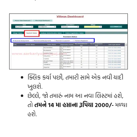
ક્લિક કર્યા પછી, તમારી સામે એક નવી યાદી
ખુલશે.
છેલ્લે, જો તમારું નામ આ નવા લિસ્ટમાં હશે,
તો
તમને 14 મા હપ્તાના રૂપિયા 2000/-
મળ્યા
હશે.