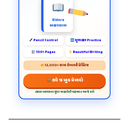
Kidora
અક્ષરયાત્રા
Pencil Control
મૂળાક્ષર Practice
100+ Pages
Beautiful Writing
12,000+ શબ્દ લેખનની પ્રેક્ટિસ
હવે જ બુક મેળવો
તમારા બાળકના સુંદર અક્ષરોની શરૂઆત આજે કરો