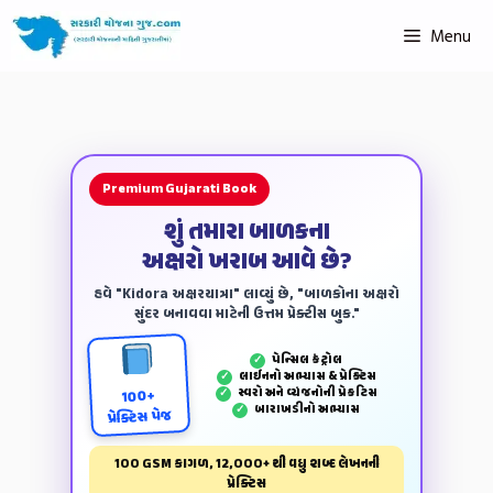
Menu
Premium Gujarati Book
શું તમારા બાળકના
અક્ષરો ખરાબ આવે છે?
હવે "Kidora અક્ષરયાત્રા" લાવ્યું છે, "બાળકોના અક્ષરો
સુંદર બનાવવા માટેની ઉત્તમ પ્રેક્ટીસ બુક."
પેન્‍સિલ કંટ્રોલ
✓
લાઈનનો અભ્યાસ & પ્રેક્ટિસ
✓
સ્વરો અને વ્યંજનોની પ્રેકટિસ
✓
100+
બારાખડીનો અભ્યાસ
✓
પ્રેક્ટિસ પેજ
100 GSM કાગળ, 12,000+ થી વધુ શબ્દ લેખનની
પ્રેક્ટિસ