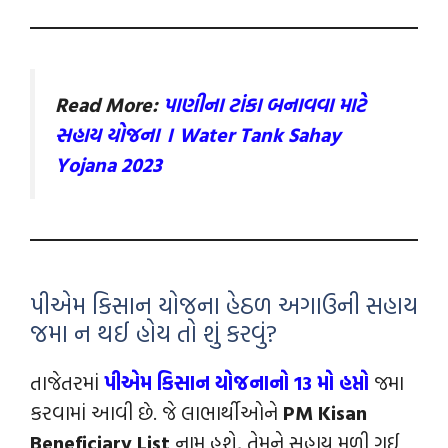
Read More:
પાણીના ટાંકા બનાવવા માટે
સહાય યોજના । Water Tank Sahay
Yojana 2023
પીએમ કિસાન યોજના હેઠળ અગાઉની સહાય
જમા ન થઈ હોય તો શું કરવું?
તાજેતરમાં
પીએમ કિસાન યોજનાનો 13 મો હપ્તો
જમા
કરવામાં આવી છે. જે લાભાર્થીઓને
PM Kisan
Beneficiary List
નામ હશે, તેમને સહાય મળી ગઈ