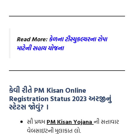
Read More:
કેળના ટીસ્યુકલ્ચરના રોપા
માટેની સહાય યોજના
કેવી રીતે PM Kisan Online
Registration Status 2023 અરજીનું
સ્ટેટસ જોવું? ।
સૌ પ્રથમ
PM Kisan Yojana
ની સત્તાવાર
વેબસાઇટની મુલાકાત લો.