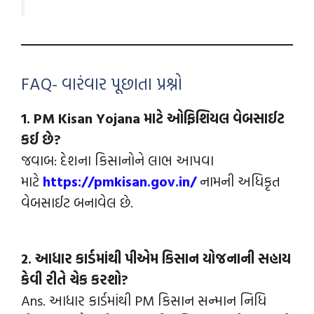
FAQ- વારંવાર પૂછાતા પ્રશ્નો
1. PM Kisan Yojana માટે ઓફિશિયલ વેબસાઈટ
કઈ છે?
જવાબ: દેશના કિસાનોને લાભ આપવા
માટે
https://pmkisan.gov.in/
નામની અધિકૃત
વેબસાઈટ બનાવેલ છે.
2. આધાર કાર્ડમાંથી પીએમ કિસાન યોજનાની સહાય
કેવી રીતે ચેક કરશો?
Ans. આધાર કાર્ડમાંથી PM કિસાન સન્માન નિધિ