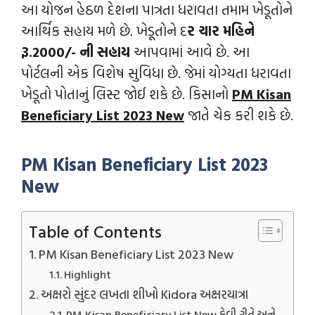
આ યોજન હેઠળ દેશના પાત્રતા ધરાવતા તમામ ખેડૂતોને
આર્થિક સહાય મળે છે. ખેડૂતોને દ
ર ચાર મહિને
રૂ.2000/- ની સહાય
આપવામાં આવે છે. આ
પોર્ટલની એક વિશેષ સુવિધા છે. જેમાં યોગ્યતા ધરાવતા
ખેડૂતો પોતાનું લિસ્ટ જોઈ શકે છે. કિસાનો
PM Kisan
Beneficiary List 2023 New
જાતે ચેક કરી શકે છે.
PM Kisan Beneficiary List 2023
New
Table of Contents
PM Kisan Beneficiary List 2023 New
Highlight
અક્ષરો સુંદર લખતા શીખો Kidora અક્ષરયાત્રા
PM Kisan Beneficiary List New કેવી રીતે અને