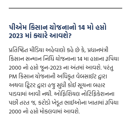
પીએમ કિસાન યોજનાનો 14 મો હપ્તો
2023 માં ક્યારે આવશે?
પ્રતિષ્ઠિત મીડિયા અહેવાલો કહે છે કે, પ્રધાનમંત્રી
કિસાન સન્માન નિધિ યોજનાના 14 મા હપ્તાના રૂપિયા
2000 નો હપ્તો જૂન-2023 ના અંતમાંં આવશે. પરંતુ
PM કિસાન યોજનાની અધિકૃત વેબસાઈટ દ્વારા
અથવા ટ્વિટર દ્વારા હજુ સુધી કોઈ સૂચના બહાર
પાડવામાં આવી નથી. ઓફિશિયલ નોટિફિકેશનના
પછી તરત જ, કરોડો ખેડૂત ભાઈઓના ખાતામાં રૂપિયા
2000 નો હપ્તો મોકલવામાં આવશે.