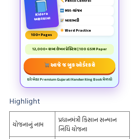
Pencil Control
સ્વર-વ્યંજન
Kidora
અક્ષરયાત્રા
બારાખડી
Word Practice
100+ Pages
12,000+ શબ્દ લેખન પ્રેક્ટિસ | 100 GSM Paper
આજે જ બુક ઓર્ડર કરો
ઘરે બેઠા Premium Gujarati Handwriting Book મેળવો
Highlight
પ્રધાનમંત્રી કિસાન સન્માન
યોજનાનું નામ
નિધિ યોજના