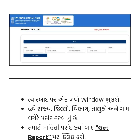
ત્યારબાદ પર એક નવો Window ખુલશે.
હવે રાજ્ય, જિલ્લો, વિભાગ, તાલુકો અને ગામ
વગેરે પસંદ કરવાનું છે.
તમારી માહિતી પસંદ કર્યા બાદ
“Get
Report”
પર ક્લિક કરો.