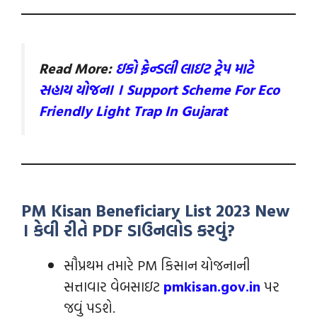
Read More:
ઇકો ફ્રેન્ડલી લાઇટ ટ્રેપ માટે
સહાય યોજના । Support Scheme For Eco
Friendly Light Trap In Gujarat
PM Kisan Beneficiary List 2023 New
। કેવી રીતે PDF ડાઉનલોડ કરવું?
સૌપ્રથમ તમારે PM કિસાન યોજનાની
સત્તાવાર વેબસાઇટ
pmkisan.gov.in
પર
જવું પડશે.