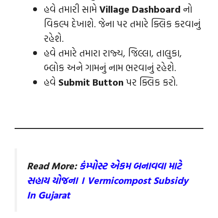
હવે તમારી સામે
Village Dashboard
નો
વિકલ્પ દેખાશે. જેના પર તમારે ક્લિક કરવાનું
રહેશે.
હવે તમારે તમારા રાજ્ય, જિલ્લા, તાલુકા,
બ્લોક અને ગામનું નામ ભરવાનું રહેશે.
હવે
Submit Button
પર ક્લિક કરો.
Read More:
કંમ્પોસ્ટ એકમ બનાવવા માટે
સહાય યોજના । Vermicompost Subsidy
In Gujarat