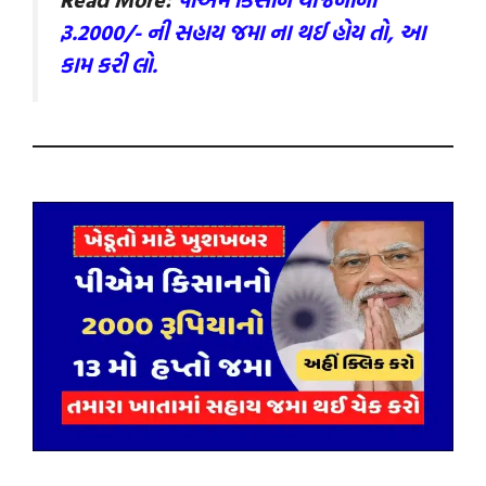
રૂ.2000/- ની સહાય જમા ના થઈ હોય તો, આ
કામ કરી લો.