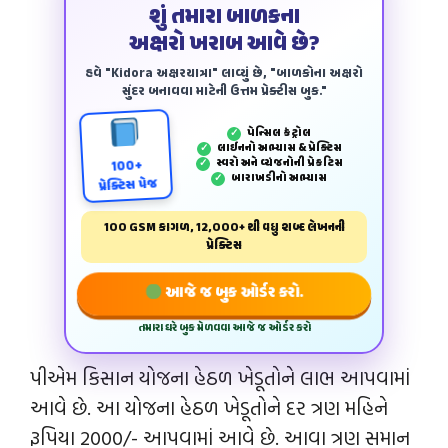
શું તમારા બાળકના
અક્ષરો ખરાબ આવે છે?
હવે "Kidora અક્ષરયાત્રા" લાવ્યું છે, "બાળકોના અક્ષરો
સુંદર બનાવવા માટેની ઉત્તમ પ્રેક્ટીસ બુક."
પેન્‍સિલ કંટ્રોલ
✓
લાઈનનો અભ્યાસ & પ્રેક્ટિસ
✓
સ્વરો અને વ્યંજનોની પ્રેકટિસ
✓
100+
બારાખડીનો અભ્યાસ
✓
પ્રેક્ટિસ પેજ
100 GSM કાગળ, 12,000+ થી વધુ શબ્દ લેખનની
પ્રેક્ટિસ
આજે જ બુક ઓર્ડર કરો.
તમારા ઘરે બુક મેળવવા આજે જ ઓર્ડર કરો
પીએમ કિસાન યોજના હેઠળ ખેડૂતોને લાભ આપવામાં
આવે છે. આ યોજના હેઠળ ખેડૂતોને દર ત્રણ મહિને
રૂપિયા 2000/- આપવામાં આવે છે. આવા ત્રણ સમાન