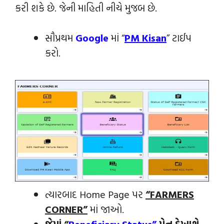
કરી શકે છે. જેની માહિતી નીચે મુજબ છે.
સૌપ્રથમ
Google
માં “
PM Kisan
” ટાઈપ
કરો.
ત્યારબાદ Home Page પર
“FARMERS
CORNER”
માં જાઓ.
જેમાં
“
Beneficiary Status”
મેનુ દેખાશે,