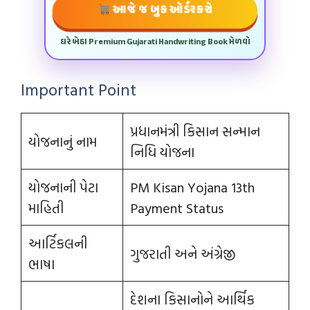
આજે જ બુક ઓર્ડર કરો
ઘરે બેઠા Premium Gujarati Handwriting Book મેળવો
Important Point
પ્રધાનમંત્રી કિસાન સન્માન
યોજનાનું નામ
નિધિ યોજના
યોજનાની પેટા
PM Kisan Yojana 13th
માહિતી
Payment Status
આર્ટિકલની
ગુજરાતી અને અંગ્રેજી
ભાષા
દેશના કિસાનોને આર્થિક