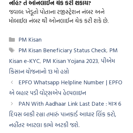
નહિં? તે ઓનલાઈન ચેક કરી શકાય?
જવાબ: ખેડૂતો પોતાના રજીસ્ટ્રેશન નંબર અને
મોબાઈલ નંબર થી ઓનલાઈન ચેક કરી શકે છે.
PM Kisan
PM Kisan Beneficiary Status Check
,
PM
Kisan e-KYC
,
PM Kisan Yojana 2023
,
પીએમ
કિસાન યોજનાનો 13 મો હપ્તો
EPFO Whatsapp Helpline Number | EPFO
એ બહાર પડી વોટ્સએપ હેલ્પલાઇન
PAN With Aadhaar Link Last Date : માત્ર 6
દિવસ બાકી રહ્યા તમારું પાનકાર્ડ આધાર લિંક કરો,
નહીંતર આટલા કામો અટકી જશે.