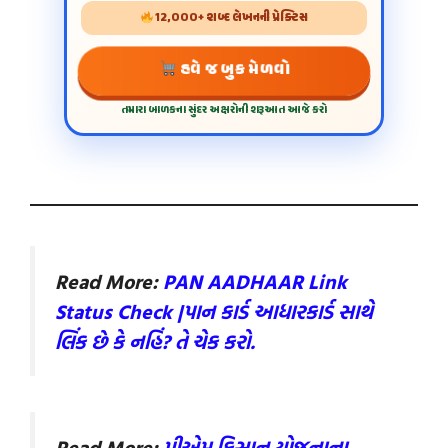
12,000+ શબ્દ લેખનની પ્રેક્ટિસ
હવે જ બુક મેળવો
તમારા બાળકના સુંદર અક્ષરોની શરૂઆત આજે કરો
Read More:
PAN AADHAAR Link
Status Check |પાન કાર્ડ આધારકાર્ડ સાથે
લિંક છે કે નહિં? તે ચેક કરો.
Read More:
પીએમ કિસાન યોજનાના