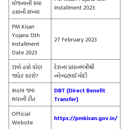
યોજનાની ક્યા
Installment 2023
હપ્તાની સંખ્યા
PM Kisan
Yojana 13th
27 February 2023
Installment
Date 2023
13મો હપ્તો કોણ
દેશના પ્રધાનમંત્રીશ્રી
જાહેર કરશે?
નરેન્‍દ્રભાઈ મોદી
સહાય જમા
DBT (Direct Benefit
થવાની રીત
Transfer)
Official
https://pmkisan.gov.in/
Website