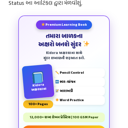
Status આ આર્ટિકલ દ્વારા મેળવીશું.
Premium Learning Book
તમારા બાળકના
અક્ષરો બનશે સુંદર
Kidora અક્ષરયાત્રા સાથે
સુંદર લખાણની શરૂઆત કરો.
Pencil Control
સ્વર-વ્યંજન
Kidora
અક્ષરયાત્રા
બારાખડી
Word Practice
100+ Pages
12,000+ શબ્દ લેખન પ્રેક્ટિસ | 100 GSM Paper