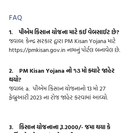
FAQ
1. પીએમ કિસાન યોજના માટે કઈ વેબસાઈટ છે?
જવાબ: કેન્‍દ્ર સરકાર દ્વારા PM Kisan Yojana માટે
https://pmkisan.gov.in નામનું પોર્ટલ બનાવેલ છે.
2. PM Kisan Yojana નો ૧૩ મો ક્યારે જાહેર
થયો?
જવાબ: a. પીએમ કિસાન યોજનાનો 13 મો 27
ફેબ્રુઆરી 2023 ના રોજ જાહેર કરવામાં આવ્યો.
3. કિસાન યોજનાના રૂ.2000/- જમા થયા કે