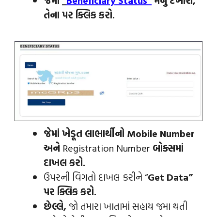
તેના પર ક્લિક કરો.
જેમાં ખેડૂત લાભાર્થીનો Mobile Number
અને
Registration Number
બોક્સમાં
દાખલ કરો.
ઉપરની વિગતો દાખલ કરીને “
Get Data”
પર ક્લિક કરો.
છેલ્લે,
જો તમારા ખાતામાં સહાય જમા થતી