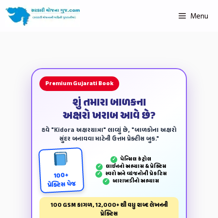
Menu
Premium Gujarati Book
શું તમારા બાળકના
અક્ષરો ખરાબ આવે છે?
હવે "Kidora અક્ષરયાત્રા" લાવ્યું છે, "બાળકોના અક્ષરો
સુંદર બનાવવા માટેની ઉત્તમ પ્રેક્ટીસ બુક."
પેન્‍સિલ કંટ્રોલ
✓
લાઈનનો અભ્યાસ & પ્રેક્ટિસ
✓
સ્વરો અને વ્યંજનોની પ્રેકટિસ
✓
100+
બારાખડીનો અભ્યાસ
✓
પ્રેક્ટિસ પેજ
100 GSM કાગળ, 12,000+ થી વધુ શબ્દ લેખનની
પ્રેક્ટિસ