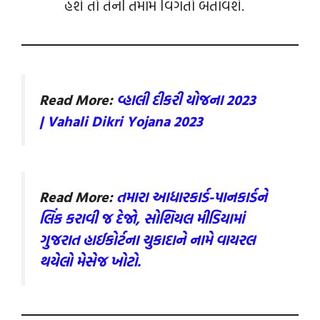
હશે તો તેની તમામ વિગતો બતાવશે.
Read More:
વ્હાલી દીકરી યોજના 2023
| Vahali Dikri Yojana 2023
Read More:
તમારા આધારકાર્ડ-પાનકાર્ડને
લિંક કરાવી જ દેજો, સોશિયલ મીડિયામાં
ગુજરાત હાઈકોર્ટના ચુકાદાને નામે વાયરલ
થયેલો મેસેજ ખોટો.