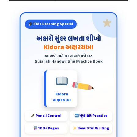
Kids Learning Special
અક્ષરો સુંદર લખતા શીખો
Kidora અક્ષરયાત્રા
બાળકો માટે સરળ અને મજેદાર
Gujarati Handwriting Practice Book
Kidora
અક્ષરયાત્રા
Pencil Control
મૂળાક્ષર Practice
100+ Pages
Beautiful Writing