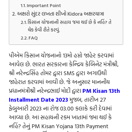
Important Point
અક્ષરો સુંદર લખતા શીખો Kidora અક્ષરયાત્રા
કિસાન યોજનાની સહાય જમા થઈ છે કે નહિં? તે
ચેક કેવી રીતે કરવું.
FAQ
પીએમ કિસાન યોજનાનો 13મો હપ્તો જાહેર કરવામાં
આવેલ છે. ભારત સરકારના કેન્‍દ્રિય કેબિનેટ મંત્રીશ્રી,
શ્રી નરેન્‍દ્રસિંહ તોમર દ્વારા SMS દ્વારા અગાઉથી
જાહેરાત કરવામાં આવી છે. જે અનુસાર માનનીય
પ્રધાનમંત્રીશ્રી નરેન્‍દ્રભાઈ મોદી દ્વારા
PM Kisan 13th
Installment Date 2023
મુજબ, તારીખ 27
ફેબુઆરી 2023 ના રોજ 03.00 કલાકે કરી દેવામાં
આવ્યા છે. આ સહાયની રકમ ખાતામાં જમા થઈ કે
નહિં? તેનું PM Kisan Yojana 13th Payment