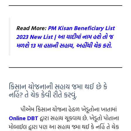
Read More:
PM Kisan Beneficiary List
2023 New List | આ યાદીમાં નામ હશે તો જ
મળશે 13 મા હપ્તાની સહાય, અહીંથી ચેક કરો.
કિસાન યોજનાની સહાય જમા થઈ છે કે
નહિં? તે ચેક કેવી રીતે કરવું.
પીએમ કિસાન યોજના હેઠળ ખેડૂતોના ખાતામાં
Online DBT
દ્વારા સહાય ચૂકવાય છે. ખેડૂતો પોતાના
મોબાઈલ દ્વારા પણ આ સહાય જમા થઈ કે નહિં તે ચેક