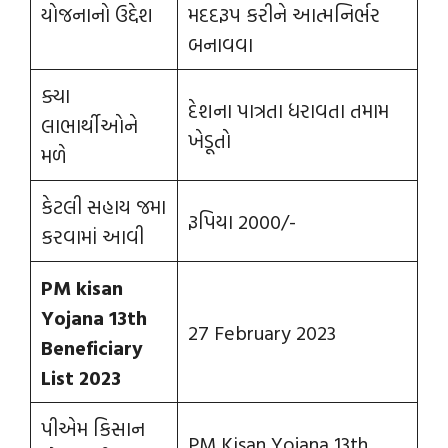
યોજનાનો ઉદ્દેશ
મદદરૂપ કરીને આત્મનિર્ભર
બનાવવા
ક્યા
દેશના પાત્રતા ધરાવતા તમામ
લાભાર્થીઓને
ખેડૂતો
મળે
કેટલી સહાય જમા
રૂપિયા 2000/-
કરવામાં આવી
PM kisan
Yojana 13th
27 February 2023
Beneficiary
List 2023
પીએમ કિસાન
PM Kisan Yojana 13th