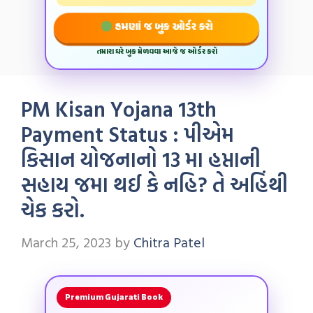
હમણાં જ બુક ઓર્ડર કરો
તમારા ઘરે બુક મેળવવા આજે જ ઓર્ડર કરો
PM Kisan Yojana 13th
Payment Status : પીએમ
કિસાન યોજનાનો 13 મા હપ્તાની
સહાય જમા થઈ કે નહિ? તે અહિંથી
ચેક કરો.
March 25, 2023
by
Chitra Patel
Premium Gujarati Book