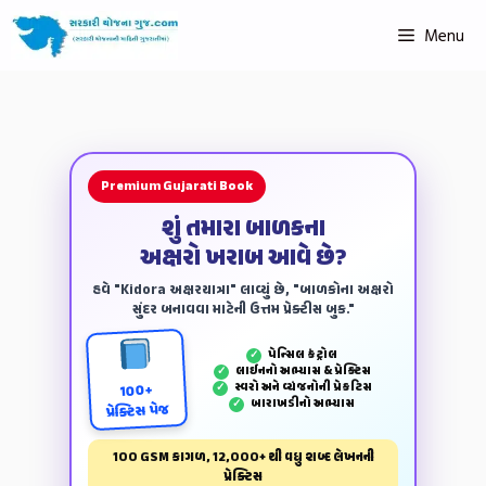
Menu
Premium Gujarati Book
શું તમારા બાળકના
અક્ષરો ખરાબ આવે છે?
હવે "Kidora અક્ષરયાત્રા" લાવ્યું છે, "બાળકોના અક્ષરો
સુંદર બનાવવા માટેની ઉત્તમ પ્રેક્ટીસ બુક."
પેન્‍સિલ કંટ્રોલ
✓
લાઈનનો અભ્યાસ & પ્રેક્ટિસ
✓
સ્વરો અને વ્યંજનોની પ્રેકટિસ
✓
100+
બારાખડીનો અભ્યાસ
✓
પ્રેક્ટિસ પેજ
100 GSM કાગળ, 12,000+ થી વધુ શબ્દ લેખનની
પ્રેક્ટિસ