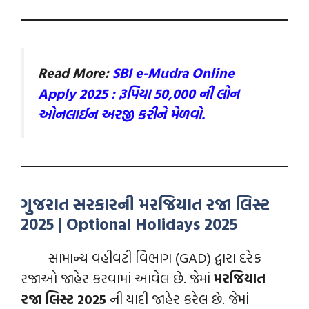
Read More:
SBI e-Mudra Online
Apply 2025 : રૂપિયા 50,000 ની લોન
ઓનલાઈન અરજી કરીને મેળવો.
ગુજરાત સરકારની મરજિયાત રજા લિસ્ટ
2025
|
Optional Holidays 2025
સામાન્ય વહીવટી વિભાગ (GAD) દ્વારા દરેક
રજાઓ જાહેર કરવામાં આવેલ છે. જેમાં
મરજિયાત
રજા લિસ્ટ 2025
ની યાદી જાહેર કરેલ છે. જેમાં