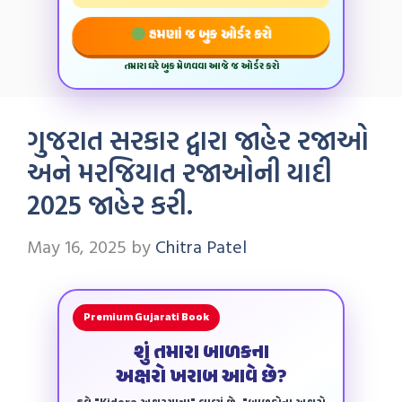
હમણાં જ બુક ઓર્ડર કરો
તમારા ઘરે બુક મેળવવા આજે જ ઓર્ડર કરો
ગુજરાત સરકાર દ્વારા જાહેર રજાઓ
અને મરજિયાત રજાઓની યાદી
2025 જાહેર કરી.
May 16, 2025
by
Chitra Patel
Premium Gujarati Book
શું તમારા બાળકના
અક્ષરો ખરાબ આવે છે?