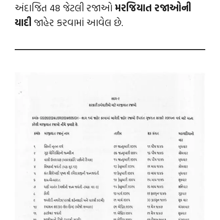
અંદાજિત 48 જેટલી રજાઓ
મરજિયાત રજાઓની
યાદી
જાહેર કરવામાં આવેલ છે.