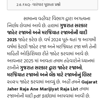
FAQ- વારંવાર પૂછાતા પ્રશ્નો
સામાન્ય વહીવટ વિભાગ દ્વારા અગત્યના
નિર્ણય લેવામાં આવે છે. હાલમાં
ગુજરાત સરકાર
જાહેર રજાઓ અને મરજિયાત રજાઓની યાદી
2025
જાહેર કરેલ છે. વર્ષ 2024 પૂરું થતાં જ આગામી
વર્ષમાં કેટલી જાહેર રજા અને મરજિયાત રજા મળે તેની
માહિતી ઓફિશિયલ રીતે જાહેર કરવામાં આવે છે.
આવનાર 2025 માં આવતા તમામ તહેવારોને ધ્યાનમાં
રાખીને
ગુજરાત સરકાર દ્વારા જાહેર રજાઓ
,
મરજિયાત રજાઓ અને બેંક માટે રજાઓનું લિસ્ટ
૨૦૨૫ જાહેર કરવામાં આવ્યું છે. અહીં તમને
Gujarat
Jaher Raja Ane Marijiyat Raja List
તમામ
રજાઓની યાદી pdf ફાઈલમાં આપવામાં આવી છે.