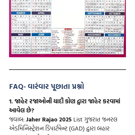
FAQ- વારંવાર પૂછાતા પ્રશ્નો
1. જાહેર રજાઓની યાદી કોણ દ્વારા જાહેર કરવામાં
આવેલ છે?
જવાબ:
Jaher Rajao 2025
List ગુજરાત જનરલ
એડમિનિસ્ટ્રેશન ડિપાર્ટમેન્ટ (GAD) દ્વારા બહાર