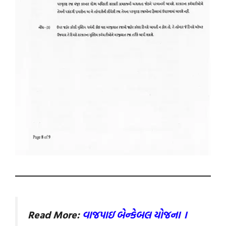
Read More:
વાજપાઇ બેન્કેબલ યોજના ।