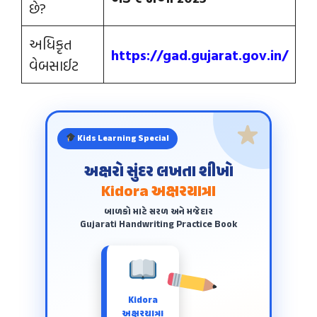
છે?
અધિકૃત
https://gad.gujarat.gov.in/
વેબસાઈટ
Kids Learning Special
અક્ષરો સુંદર લખતા શીખો
Kidora અક્ષરયાત્રા
બાળકો માટે સરળ અને મજેદાર
Gujarati Handwriting Practice Book
Kidora
અક્ષરયાત્રા