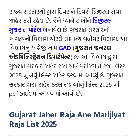
રાજ્ય સરકારશ્રી દ્વારા દિવસને દિવસે ડિજીટલ સેવા
જાહેર કરી રહેલ છે. જેને ધ્યાને રાખીને
ડિજીટલ
ગુજરાત પોર્ટલ
બનાવેલ છે. ગુજરાત સરકારનો
અગત્યનો વિભાગ એટલે સામાન્ય વહીવટ વિભાગ. આ
વિભાગનું અંગ્રેજી નામ
GAD
(
ગુજરાત જનરલ
એડમિનિસ્ટ્રેશન ડિપાર્ટમેન્ટ
) છે. આ વિભાગ દ્વારા
ગુજરાત સરકાર જાહેર રજા અને મરજિયાત રજા લિસ્ટ
2025 નું નવું લિસ્ટ જાહેર કરવામાં આવ્યું છે. ગુજરાત
સરકાર દ્વારા જાહેર કરેલ રજાઓનું લિસ્ટ 2025 ની
pdf ફાઈલમાં આપવામાં આવી છે.
Gujarat Jaher Raja Ane Marijiyat
Raja List 2025