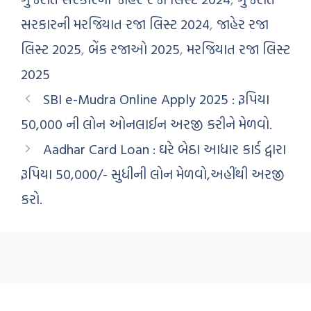
સરકારની મરજિયાત રજા લિસ્ટ 2024
,
જાહેર રજા
લિસ્ટ 2025
,
બેંક રજાઓ 2025
,
મરજિયાત રજા લિસ્ટ
2025
SBI e-Mudra Online Apply 2025 : રૂપિયા
50,000 ની લોન ઓનલાઈન અરજી કરીને મેળવો.
Aadhar Card Loan : ઘરે બેઠા આધાર કાર્ડ દ્વારા
રૂપિયા 50,000/- સુધીની લોન મેળવો,અહીંથી અરજી
કરો.