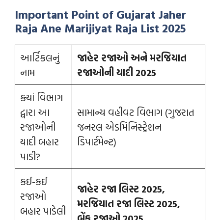
Important Point of Gujarat Jaher
Raja Ane Marijiyat Raja List 2025
આર્ટિકલનું
જાહેર રજાઓ અને મરજિયાત
નામ
રજાઓની યાદી 2025
ક્યાં વિભાગ
દ્વારા આ
સામાન્ય વહીવટ વિભાગ (ગુજરાત
રજાઓની
જનરલ એડમિનિસ્ટ્રેશન
યાદી બહાર
ડિપાર્ટમેન્ટ)
પાડી?
કઈ-કઈ
જાહેર રજા લિસ્ટ 2025,
રજાઓ
મરજિયાત રજા લિસ્ટ 2025,
બહાર પાડેલી
બેંક રજાઓ 2025