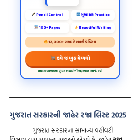
Pencil Control
મૂળાક્ષર Practice
100+ Pages
Beautiful Writing
12,000+ શબ્દ લેખનની પ્રેક્ટિસ
હવે જ બુક મેળવો
તમારા બાળકના સુંદર અક્ષરોની શરૂઆત આજે કરો
ગુજરાત સરકારની જાહેર રજા લિસ્ટ 2025
ગુજરાત સરકારના સામાન્ય વહીવટી
વિભાગ દ્વારા સામાન્ય રજાઓ એટલે કે, જાહેર
રજા