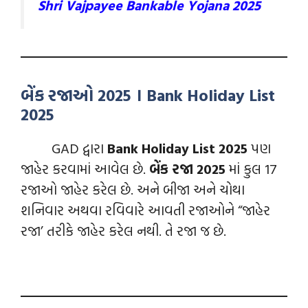
Shri Vajpayee Bankable Yojana 2025
બેંક રજાઓ 2025 । Bank Holiday List
2025
GAD દ્વારા
Bank Holiday List 2025
પણ
જાહેર કરવામાં આવેલ છે.
બેંક રજા 2025
માં કુલ 17
રજાઓ જાહેર કરેલ છે. અને બીજા અને ચોથા
શનિવાર અથવા રવિવારે આવતી રજાઓને “જાહેર
રજા’ તરીકે જાહેર કરેલ નથી. તે રજા જ છે.