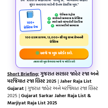
હવે "Kidora અક્ષરયાત્રા" લાવ્યું છે, "બાળકોના અક્ષરો
સુંદર બનાવવા માટેની ઉત્તમ પ્રેક્ટીસ બુક."
પેન્‍સિલ કંટ્રોલ
✓
લાઈનનો અભ્યાસ & પ્રેક્ટિસ
✓
સ્વરો અને વ્યંજનોની પ્રેકટિસ
✓
100+
બારાખડીનો અભ્યાસ
✓
પ્રેક્ટિસ પેજ
100 GSM કાગળ, 12,000+ થી વધુ શબ્દ લેખનની
પ્રેક્ટિસ
આજે જ બુક ઓર્ડર કરો.
તમારા ઘરે બુક મેળવવા આજે જ ઓર્ડર કરો
Short Briefing:
ગુજરાત સરકાર જાહેર રજા અને
મરજિયાત રજા લિસ્ટ 2025
|
Jaher Raja List
Gujarat
| ગુજરાત જાહેર અને મરજિયાત રજા લિસ્ટ
2025 |
Gujarat Sarkar Jaher Raja List &
Marjiyat Raja List 2025