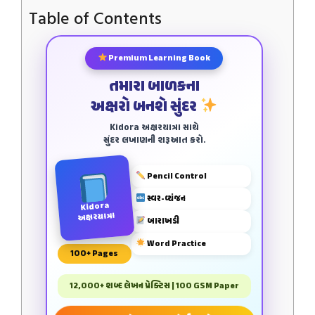
Table of Contents
Premium Learning Book
તમારા બાળકના
અક્ષરો બનશે સુંદર
Kidora અક્ષરયાત્રા સાથે
સુંદર લખાણની શરૂઆત કરો.
Pencil Control
સ્વર-વ્યંજન
Kidora
અક્ષરયાત્રા
બારાખડી
Word Practice
100+ Pages
12,000+ શબ્દ લેખન પ્રેક્ટિસ | 100 GSM Paper