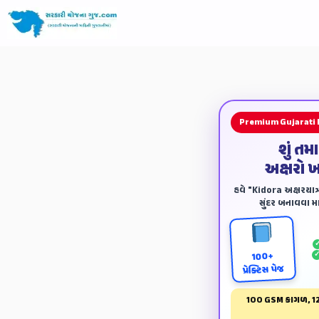
Premium Gujarati
શું તમ
અક્ષરો 
હવે "Kidora અક્ષરયાત્ર
સુંદર બનાવવા માટ
100+
પ્રેક્ટિસ પેજ
100 GSM કાગળ, 12