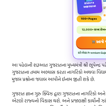
Kidora
અક્ષરયાત્રા
100+ Pages
12,000+ શબ્દ લેખન 
આજે જ
ઘરે બેઠા Premium Guj
આ પહેલની શરૂઆત ગુજરાતના મુખ્યમંત્રી શ્રી ભૂપેન્દ્ર
ગુજરાતના તમામ અભ્યાસ કરતા નાગરિકો અથવા વિદ્ય
મુજબ પ્રશ્નોના જવાબ આપીને ઈનામ જીતી શકે છે.
ગુજરાત જ્ઞાન ગુરુ ક્વિઝ દ્વારા ગુજરાતના નાગરિકો અને
એટલો રાજ્યનો વિકાસ થશે. અને પ્રજાલક્ષી કાર્યોની