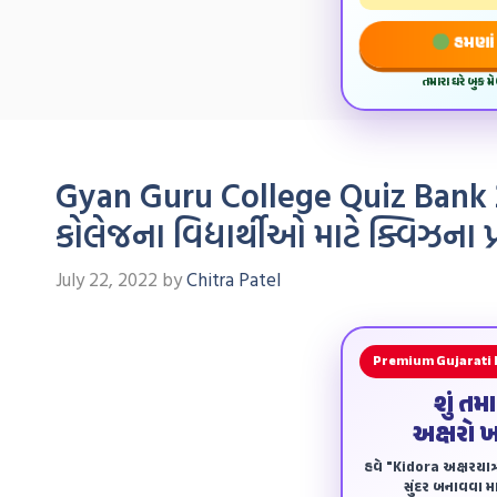
હમણાં 
તમારા ઘરે બુક 
Gyan Guru College Quiz Bank 
કોલેજના વિદ્યાર્થીઓ માટે ક્વિઝના પ્ર
July 22, 2022
by
Chitra Patel
Premium Gujarati
શું તમ
અક્ષરો 
હવે "Kidora અક્ષરયાત્ર
સુંદર બનાવવા માટ