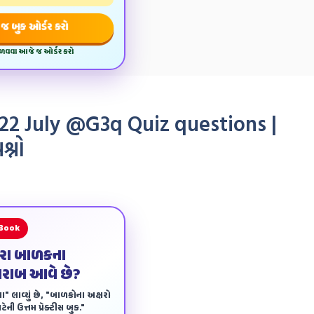
જ બુક ઓર્ડર કરો
મેળવવા આજે જ ઓર્ડર કરો
22 July @G3q Quiz questions |
શ્નો
 Book
ારા બાળકના
ખરાબ આવે છે?
ા" લાવ્યું છે, "બાળકોના અક્ષરો
ેની ઉત્તમ પ્રેક્ટીસ બુક."