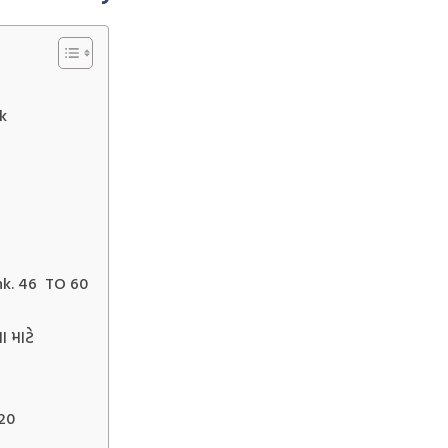
k
nk. 46 TO 60
ા માટે
20