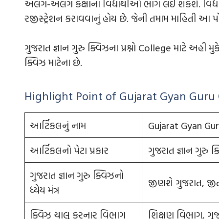
અલગ-અલગ કક્ષાના વિદ્યાર્થીઓ ભાગ લઈ શકશે. વિદ્ય
રજીસ્ટ્રેશન કરાવવાનું હોય છે. જેની તમામ માહિતી આ પોસ્
ગુજરાત જ્ઞાન ગુરુ ક્વિઝના પ્રશ્નો College માટે અહી 
ક્વિઝ માટેના છે.
Highlight Point of Gujarat Gyan Guru
આર્ટિકલનું નામ
Gujarat Gyan Gur
આર્ટિકલનો પેટા પ્રકાર
ગુજરાત જ્ઞાન ગુરુ ક્
ગુજરાત જ્ઞાન ગુરુ ક્વિઝનો
જીણશે ગુજરાત, જી
ધ્યેય મંત્ર
ક્વિઝ ચાલુ કરનાર વિભાગ
શિક્ષણ વિભાગ, ગુ