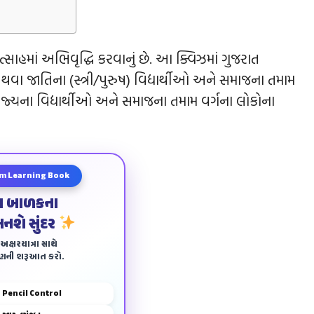
્સાહમાં અભિવૃદ્ધિ કરવાનું છે. આ ક્વિઝમાં ગુજરાત
વા જાતિના (સ્ત્રી/પુરુષ) વિદ્યાર્થીઓ અને સમાજના તમામ
ાજ્યના વિદ્યાર્થીઓ અને સમાજના તમામ વર્ગના લોકોના
m Learning Book
ા બાળકના
બનશે સુંદર
ક્ષરયાત્રા સાથે
ાણની શરૂઆત કરો.
Pencil Control