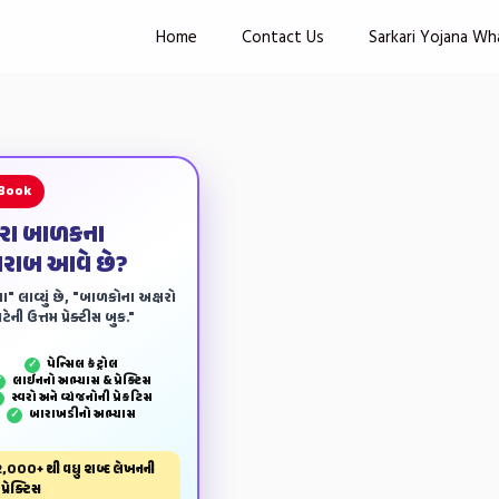
Home
Contact Us
Sarkari Yojana Wh
 Book
ારા બાળકના
ખરાબ આવે છે?
ા" લાવ્યું છે, "બાળકોના અક્ષરો
ેની ઉત્તમ પ્રેક્ટીસ બુક."
પેન્‍સિલ કંટ્રોલ
✓
લાઈનનો અભ્યાસ & પ્રેક્ટિસ
✓
સ્વરો અને વ્યંજનોની પ્રેકટિસ
✓
બારાખડીનો અભ્યાસ
✓
,000+ થી વધુ શબ્દ લેખનની
પ્રેક્ટિસ