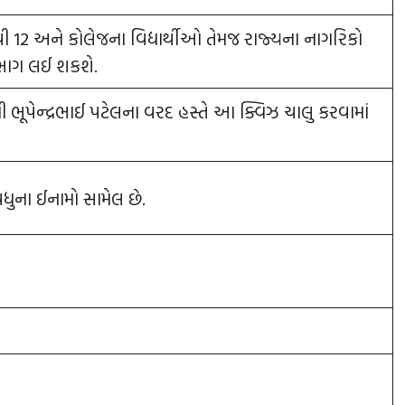
ી 12 અને કોલેજના વિદ્યાર્થીઓ તેમજ રાજ્યના નાગરિકો
ં ભાગ લઈ શકશે.
 શ્રી ભૂપેન્‍દ્રભાઈ પટેલના વરદ હસ્તે આ ક્વિઝ ચાલુ કરવામાં
ધુના ઈનામો સામેલ છે.