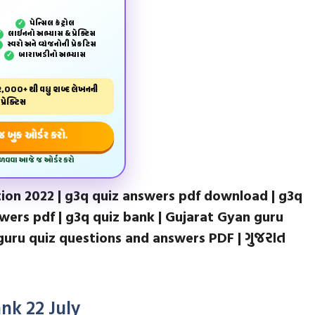
પેન્‍સિલ કંટ્રોલ
✓
લાઈનનો અભ્યાસ & પ્રેક્ટિસ
✓
સ્વરો અને વ્યંજનોની પ્રેકટિસ
✓
બારાખડીનો અભ્યાસ
✓
,000+ થી વધુ શબ્દ લેખનની
પ્રેક્ટિસ
બુક ઓર્ડર કરો.
મેળવવા આજે જ ઓર્ડર કરો
tion 2022 | g3q quiz answers pdf download | g3q
swers pdf | g3q quiz bank | Gujarat Gyan guru
guru quiz questions and answers PDF | ગુજરાત
nk 22 July