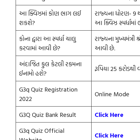
આ ક્વિઝમાં કોણ ભાગ લઈ
રાજ્યના ધોરણ- 9 થ
શકશે?
આ ક્વિઝ સ્પર્ધામા
કોના દ્વારા આ સ્પર્ધા ચાલુ
રાજ્યના મુખ્યમંત્રી
કરવામાં આવી છે?
આવી છે.
અંદાજિત કુલ કેટલી રકમના
રૂપિયા 25 કરોડથી વ
ઈનામો હશે?
G3q Quiz Registration
Online Mode
2022
G3Q Quiz Bank Result
Click Here
G3q Quiz Official
Click Here
Website