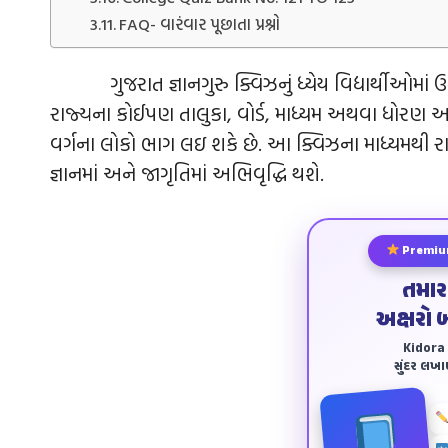
FAQ- વારંવાર પૂછાતા પ્રશ્નો
ગુજરાત જ્ઞાનગુરુ ક્વિઝનું ધ્યેય વિદ્યાર્થીઓમાં ઉત
રાજ્યના કોઈપણ તાલુકા, વોર્ડ, માધ્યમ અથવા ધોરણ અથ
વર્ગના લોકો ભાગ લઇ શકે છે. આ ક્વિઝના માધ્યમથી ર
જ્ઞાનમાં અને જાગૃતિમાં અભિવૃદ્ધિ થશે.
Premiu
તમાર
અક્ષરો 
Kidora અ
સુંદર લખ