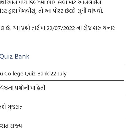
ાર્થીઓને પણ ક્વિઝમાં ભાગ લેવા માટે ઓનલાઈન
ટ દ્વારા મેળવીશું, તો આ પોસ્ટ છેલ્લે સુધી વાંચવો.
મુકેલ છે. આ પ્રશ્નો તારીખ 22/07/2022 ના રોજ શરુ થનાર
 Quiz Bank
u College Quiz Bank 22 July
વિઝના પ્રશ્નોની માહિતી
તશે ગુજરાત
જરાત રાજ્ય