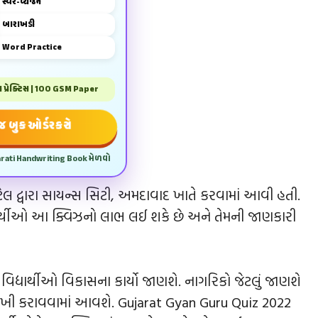
સ્વર-વ્યંજન
બારાખડી
Word Practice
પ્રેક્ટિસ | 100 GSM Paper
 બુક ઓર્ડર કરો
arati Handwriting Book મેળવો
 પટેલ દ્વારા સાયન્સ સિટી, અમદાવાદ ખાતે કરવામાં આવી હતી.
ાર્થીઓ આ ક્વિઝનો લાભ લઈ શકે છે અને તેમની જાણકારી
 વિદ્યાર્થીઓ વિકાસના કાર્યો જાણશે. નાગરિકો જેટલું જાણશે
 ઝાંખી કરાવવામાં આવશે. Gujarat Gyan Guru Quiz 2022