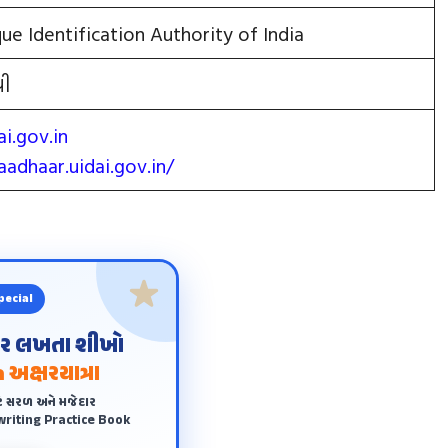
ue Identification Authority of India
થી
ai.gov.in
aadhaar.uidai.gov.in/
pecial
ંદર લખતા શીખો
 અક્ષરયાત્રા
ે સરળ અને મજેદાર
riting Practice Book