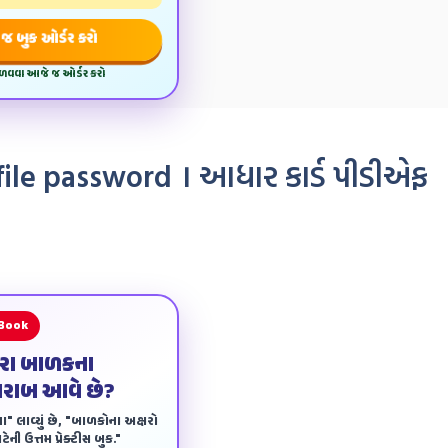
જ બુક ઓર્ડર કરો
મેળવવા આજે જ ઓર્ડર કરો
ile password । આધાર કાર્ડ પીડીએફ
 Book
ારા બાળકના
ખરાબ આવે છે?
ા" લાવ્યું છે, "બાળકોના અક્ષરો
ેની ઉત્તમ પ્રેક્ટીસ બુક."