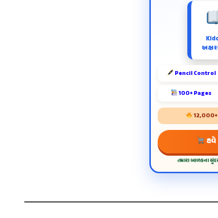
Kid
અક્ષરય
Pencil Control
100+ Pages
12,000+ શ
હવે
તમારા બાળકના સું