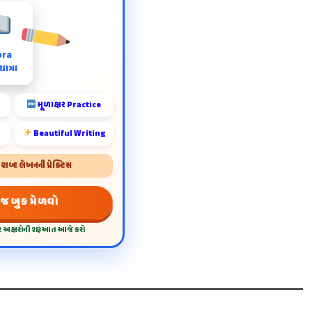
ora
ાત્રા
મૂળાક્ષર Practice
Beautiful Writing
બ્દ લેખનની પ્રેક્ટિસ
 જ બુક મેળવો
દર અક્ષરોની શરૂઆત આજે કરો