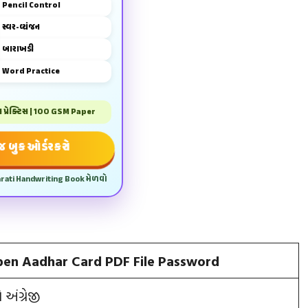
Pencil Control
સ્વર-વ્યંજન
બારાખડી
Word Practice
પ્રેક્ટિસ | 100 GSM Paper
 બુક ઓર્ડર કરો
arati Handwriting Book મેળવો
en Aadhar Card PDF File Password
અંગ્રેજી