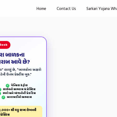
Home
Contact Us
Sarkari Yojana Wh
 Book
ારા બાળકના
ખરાબ આવે છે?
ા" લાવ્યું છે, "બાળકોના અક્ષરો
ેની ઉત્તમ પ્રેક્ટીસ બુક."
પેન્‍સિલ કંટ્રોલ
✓
લાઈનનો અભ્યાસ & પ્રેક્ટિસ
✓
સ્વરો અને વ્યંજનોની પ્રેકટિસ
✓
બારાખડીનો અભ્યાસ
✓
,000+ થી વધુ શબ્દ લેખનની
પ્રેક્ટિસ