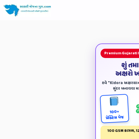
Premium Gujarati
શું તમ
અક્ષરો 
હવે "Kidora અક્ષરયાત્ર
સુંદર બનાવવા માટ
100+
પ્રેક્ટિસ પેજ
100 GSM કાગળ, 12