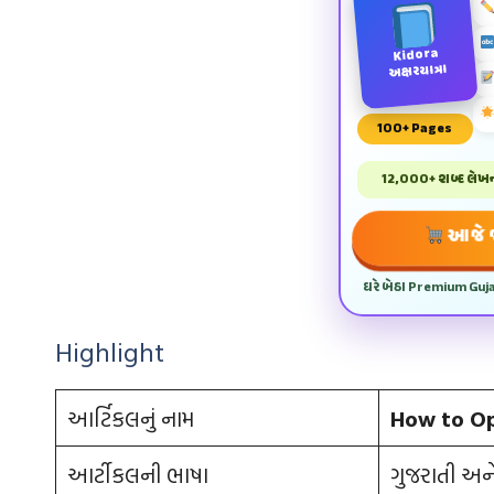
Kidora
અક્ષરયાત્રા
100+ Pages
12,000+ શબ્દ લેખન 
આજે જ
ઘરે બેઠા Premium Guj
Highlight
આર્ટિકલનું નામ
How to Op
આર્ટીકલની ભાષા
ગુજરાતી અને 