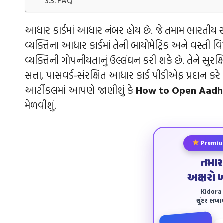
FAQ
આધાર કાર્ડમાં આધાર નંબર હોય છે. જે તમામ ભારતી
વ્યક્તિના આધાર કાર્ડમાં તેની બાયોમેટ્રિક અને વસ્તી વિ
વ્યક્તિની ગોપનીયતાનું ઉલ્લંઘન કરી શકે છે. તેને સુ
સત્તા, પાસવર્ડ-સંરક્ષિત આધાર કાર્ડ પીડીએફ પ્રદાન ક
આર્ટીકલમાં આપણે જાણીશું કે
How to Open Aadha
મેળવીશું.
Premiu
તમાર
અક્ષરો 
Kidora અ
સુંદર લખ