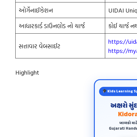
ઓર્ગેનાઈઝેશન
UIDAI Uniq
આધારકાર્ડ ડાઉનલોડ નો ચાર્જ
કોઈ ચાર્જ ન
https://uid
સત્તાવાર વેબસાઈટ
https://my
Highlight
Kids Learning S
અક્ષરો સુ
Kidora
બાળકો માટ
Gujarati Handw