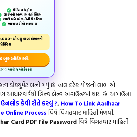
પેન્‍સિલ કંટ્રોલ
✓
લાઈનનો અભ્યાસ & પ્રેક્ટિસ
✓
સ્વરો અને વ્યંજનોની પ્રેકટિસ
✓
બારાખડીનો અભ્યાસ
✓
,000+ થી વધુ શબ્દ લેખનની
પ્રેક્ટિસ
બુક ઓર્ડર કરો.
મેળવવા આજે જ ઓર્ડર કરો
મહત્વ ડોકયુમેંટ બની ગયું છે. હાલ દરેક યોજનો લાભ એ
આધારકાર્ડથી લિન્ક બેન્ક અકાઉન્ટમાં થાય છે. અગાઉના
ઉનલોડ કેવી રીતે કરવું ?
,
How To Link Aadhaar
e Online Process
વિષે વિગતવાર માહિતી મેળવી.
ar Card PDF File Password
વિષે વિગતવાર માહિતી