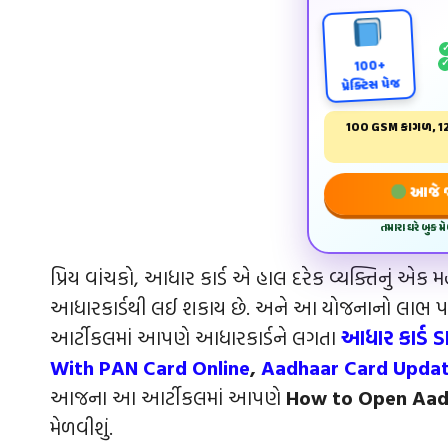
100+
પ્રેક્ટિસ પેજ
100 GSM કાગળ, 12
આજે જ 
તમારા ઘરે બુક 
પ્રિય વાંચકો, આધાર કાર્ડ એ હાલ દરેક વ્યક્તિનું એક 
આધારકાર્ડથી લઈ શકાય છે. અને આ યોજનાનો લાભ પણ 
આર્ટીકલમાં આપણે આધારકાર્ડને લગતા
આધાર કાર્ડ ડા
With PAN Card Online
,
Aadhaar Card Updat
આજના આ આર્ટીકલમાં આપણે
How to Open Aadh
મેળવીશું.