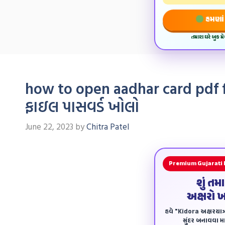
હમણાં 
તમારા ઘરે બુક 
how to open aadhar card pdf f
ફાઇલ પાસવર્ડ ખોલો
June 22, 2023
by
Chitra Patel
Premium Gujarati
શું તમ
અક્ષરો 
હવે "Kidora અક્ષરયાત્ર
સુંદર બનાવવા માટ