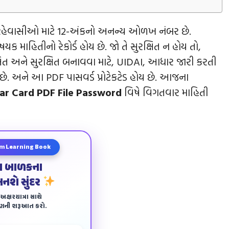
ય રહેવાસીઓ માટે 12-અંકનો અનન્ય ઓળખ નંબર છે.
ષયક માહિતીનો રેકોર્ડ હોય છે. જો તે સુરક્ષિત ન હોય તો,
રક્ષિત અને સુરક્ષિત બનાવવા માટે, UIDAI, આધાર જારી કરતી
રે છે. અને આ PDF પાસવર્ડ પ્રોટેકટેડ હોય છે. આજના
r Card PDF File Password
વિષે વિગતવાર માહિતી
m Learning Book
ા બાળકના
બનશે સુંદર
ક્ષરયાત્રા સાથે
ાણની શરૂઆત કરો.