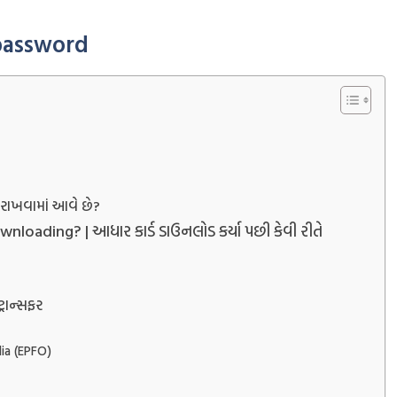
 password
 રાખવામાં આવે છે?
ading? | આધાર કાર્ડ ડાઉનલોડ કર્યા પછી કેવી રીતે
રાન્‍સફર
ia (EPFO)