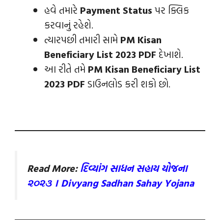
હવે તમારે
Payment Status
પર ક્લિક
કરવાનું રહેશે.
ત્યારપછી તમારી સામે
PM Kisan
Beneficiary List 2023 PDF
દેખાશે.
આ રીતે તમે
PM Kisan Beneficiary List
2023 PDF
ડાઉનલોડ કરી શકો છો.
Read More:
દિવ્યાંગ સાધન સહાય યોજના
૨૦૨૩ । Divyang Sadhan Sahay Yojana