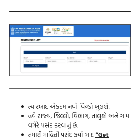
ત્યારબાદ એકદમ નવો વિન્‍ડો ખુલશે.
હવે રાજ્ય, જિલ્લો, વિભાગ, તાલુકો અને ગામ
વગેરે પસંદ કરવાનું છે.
તમારી માહિતી પસંદ કર્યા બાદ
“Get