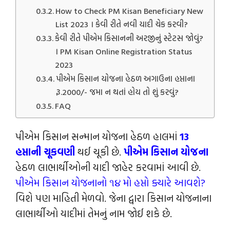
How to Check PM Kisan Beneficiary New
List 2023 । કેવી રીતે નવી યાદી ચેક કરવી?
કેવી રીતે પીએમ કિસાનની અરજીનું સ્ટેટસ જોવું?
। PM Kisan Online Registration Status
2023
પીએમ કિસાન યોજના હેઠળ અગાઉના હપ્તાના
રૂ.2000/- જમા ન થતાં હોય તો શું કરવું?
FAQ
પીએમ કિસાન સન્માન યોજના હેઠળ હાલમાં
13
હપ્તાની ચૂકવણી
થઈ ચૂકી છે.
પીએમ કિસાન યોજના
હેઠળ લાભાર્થીઓની યાદી જાહેર કરવામાં આવી છે.
પી
એમ કિસાન યોજનાનો ૧૪ મો હપ્તો ક્યારે આવશે?
વિશે પણ માહિતી મેળવો. જેના દ્વારા કિસાન યોજનાના
લાભાર્થીઓ યાદીમાં તેમનું નામ જોઈ શકે છે.