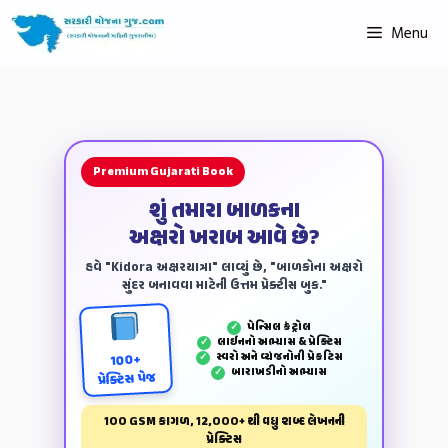
Menu
Premium Gujarati Book
શું તમારા બાળકના
અક્ષરો ખરાબ આવે છે?
હવે "Kidora અક્ષરયાત્રા" લાવ્યું છે, "બાળકોના અક્ષરો
સુંદર બનાવવા માટેની ઉત્તમ પ્રેક્ટીસ બુક."
પેન્‍સિલ કંટ્રોલ
✓
લાઈનનો અભ્યાસ & પ્રેક્ટિસ
✓
સ્વરો અને વ્યંજનોની પ્રેકટિસ
✓
100+
બારાખડીનો અભ્યાસ
✓
પ્રેક્ટિસ પેજ
100 GSM કાગળ, 12,000+ થી વધુ શબ્દ લેખનની
પ્રેક્ટિસ