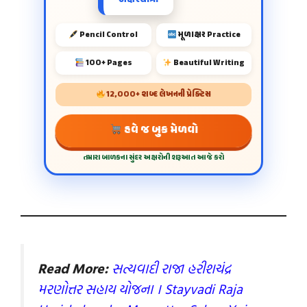
Pencil Control
મૂળાક્ષર Practice
100+ Pages
Beautiful Writing
12,000+ શબ્દ લેખનની પ્રેક્ટિસ
હવે જ બુક મેળવો
તમારા બાળકના સુંદર અક્ષરોની શરૂઆત આજે કરો
Read More:
સ
ત્યવાદી રાજા હરીશચંદ્ર
મરણોત્તર સહાય યોજના । Stayvadi Raja