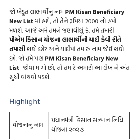
જો ખેડૂત લાભાર્થીનું નામ
PM Kisan Beneficiary
New List
માં હશે, તો તેને રૂપિયા 2000 નો હપ્તો
મળશે. આજે અમે તમને જણાવીશું કે, તમે તમારી
પીએમ કિસાન યોજના લાભાર્થીની યાદી કેવી રીતે
તપાસી
શકો છો? અને યાદીમાં તમારું નામ જોઈ શકો
છો. જો તમે પણ
PM Kisan Beneficiary New
List
જોવા માંગો છો, તો તમારે અમારો આ લેખ ને અંત
સુધી વાંચવો પડશે.
Highlight
પ્રધાનમંત્રી કિસાન સન્માન નિધિ
યોજનાનું નામ
યોજના ૨૦૨૩