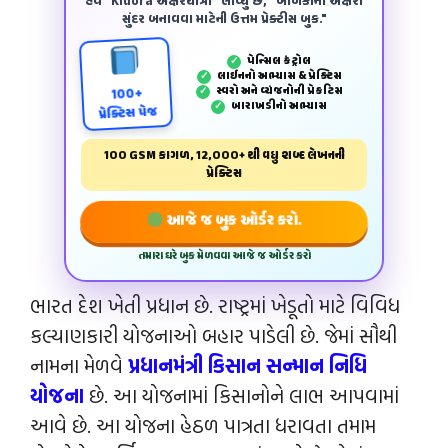
હવે "Kidora અક્ષરયાત્રા" લાવ્યું છે, "બાળકોના અક્ષરો
સુંદર બનાવવા માટેની ઉત્તમ પ્રેક્ટીસ બુક."
પેન્‍સિલ કંટ્રોલ
✓
લાઈનનો અભ્યાસ & પ્રેક્ટિસ
✓
સ્વરો અને વ્યંજનોની પ્રેકટિસ
✓
100+
બારાખડીનો અભ્યાસ
✓
પ્રેક્ટિસ પેજ
100 GSM કાગળ, 12,000+ થી વધુ શબ્દ લેખનની
પ્રેક્ટિસ
આજે જ બુક ઓર્ડર કરો.
તમારા ઘરે બુક મેળવવા આજે જ ઓર્ડર કરો
ભારત દેશ ખેતી પ્રધાન છે. રાષ્ટ્રમાં ખેડૂતો માટે વિવિધ
કલ્યાણકારી યોજનાઓ બહાર પાડેલી છે. જેમાં સૌથી
નામના મેળવે
પ્રધાનમંત્રી કિસાન સન્માન નિધિ
યોજના
છે. આ યોજનામાં કિસાનોને લાભ આપવામાં
આવે છે. આ યોજના હેઠળ પાત્રતા ધરાવતા તમામ