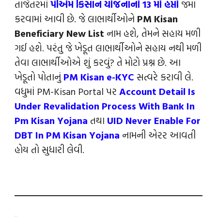
તાજેતરમાં
પીએમ કિસાન યોજનાનો 13 મો હપ્તો
જમા
કરવામાં આવી છે. જે લાભાર્થીઓને
PM Kisan
Beneficiary New List
નામ હશે, તેમને સહાય મળી
ગઈ હશે. પરંતુ જે ખેડૂત લાભાર્થીઓને સહાય નથી મળી
તેવા લાભાર્થીઓએ શું કરવું? તે મોટો પ્રશ્ન છે. આ
ખેડૂતો પોતાનું
PM Kisan e-KYC
સત્વરે કરાવી લે.
વધુમાં PM-Kisan Portal પર
Account Detail Is
Under Revalidation Process With Bank In
Pm Kisan Yojana
તથા
UID Never Enable For
DBT In PM Kisan Yojana
નામની એરર આવતી
હોય તો સુધારી લેવી.