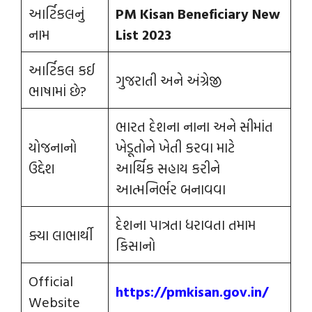
આર્ટિકલનું
PM Kisan Beneficiary New
નામ
List 2023
આર્ટિકલ કઈ
ગુજરાતી અને અંગ્રેજી
ભાષામાં છે?
ભારત દેશના નાના અને સીમાંત
યોજનાનો
ખેડૂતોને ખેતી કરવા માટે
ઉદ્દેશ
આર્થિક સહાય કરીને
આત્મનિર્ભર બનાવવા
દેશના પાત્રતા ધરાવતા તમામ
ક્યા લાભાર્થી
કિસાનો
Official
https:/
/
pmkisan.gov.in/
Website