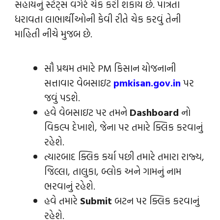
સહાયનું સ્ટેટ્સ વગેરે ચેક કરી શકાય છે. પાત્રતા
ધરાવતા લાભાર્થીઓની કેવી રીતે ચેક કરવું તેની
માહિતી નીચે મુજબ છે.
સૌ પ્રથમ તમારે PM કિસાન યોજનાની
સત્તાવાર વેબસાઇટ
pmkisan.gov.in
પર
જવું પડશે.
હવે વેબસાઇટ પર તમને
Dashboard
નો
વિકલ્પ દેખાશે, જેના પર તમારે ક્લિક કરવાનું
રહેશે.
ત્યારબાદ
ક્લિક કર્યા પછી તમારે તમારા રાજ્ય,
જિલ્લા, તાલુકા, બ્લોક અને ગામનું નામ
ભરવાનું રહેશે.
હવે તમારે
Submit
બટન પર ક્લિક કરવાનું
રહેશે.