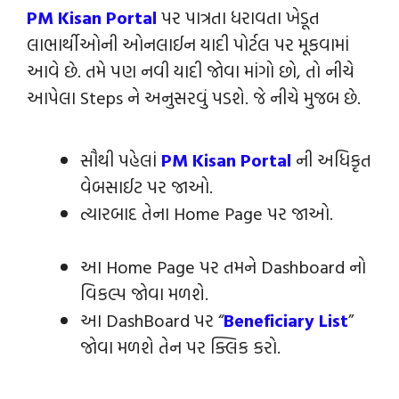
PM Kisan Portal
પર પાત્રતા ધરાવતા ખેડૂત
લાભાર્થીઓની ઓનલાઈન યાદી પોર્ટલ પર મૂકવામાં
આવે છે. તમે પણ નવી યાદી જોવા માંગો છો, તો નીચે
આપેલા Steps ને અનુસરવું પડશે. જે નીચે મુજબ છે.
સૌથી પહેલાં
PM Kisan Portal
ની અધિકૃત
વેબસાઈટ પર જાઓ.
ત્યારબાદ તેના Home Page પર જાઓ.
આ Home Page પર તમને Dashboard નો
વિકલ્પ જોવા મળશે.
આ DashBoard પર “
Beneficiary List
”
જોવા મળશે તેન પર ક્લિક કરો.