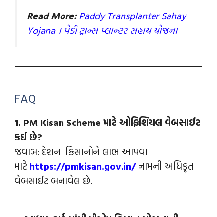
Read More:
Paddy Transplanter Sahay
Yojana । પેડી ટ્રાન્સ પ્લાન્ટર સહાય યોજના
FAQ
1. PM Kisan Scheme માટે ઓફિશિયલ વેબસાઈટ
કઈ છે?
જવાબ: દેશના કિસાનોને લાભ આપવા
માટે
https://pmkisan.gov.in/
નામની અધિકૃત
વેબસાઈટ બનાવેલ છે.