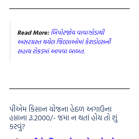
Read More:
બિપોરજોય વાવાઝોડાથી
અસરગ્રસ્ત થયેલ જિલ્લાઓમાં કેશડોલ્સની
સહાય રોકડમાં આપવા બાબત.
પીએમ કિસાન યોજના હેઠળ અગાઉના
હપ્તાના રૂ.2000/- જમા ન થતાં હોય તો શું
કરવું?