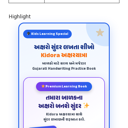
Highlight
Kids Learning Special
અક્ષરો સુંદર લખતા શીખો
Kidora અક્ષરયાત્રા
બાળકો માટે સરળ અને મજેદાર
Gujarati Handwriting Practice Book
Premium Learning Book
તમારા બાળકના
અક્ષરો બનશે સુંદર
Kidora અક્ષરયાત્રા સાથે
સુંદર લખાણની શરૂઆત કરો.