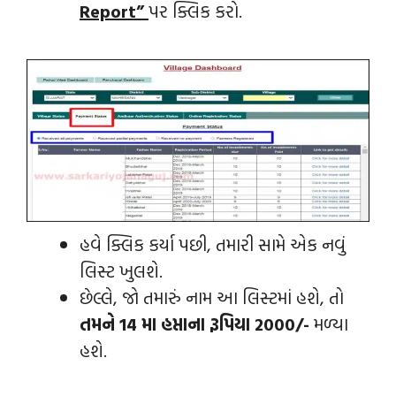
Report”
પર ક્લિક કરો.
હવે ક્લિક કર્યા પછી, તમારી સામે એક નવું
લિસ્ટ ખુલશે.
છેલ્લે, જો તમારું નામ આ લિસ્ટમાં હશે, તો
તમને 14 મા હપ્તાના રૂપિયા 2000/-
મળ્યા
હશે.