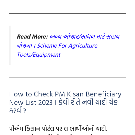
Read More:
અન્ય ઓજાર/સાધન માટે સહાય
યોજના । Scheme For Agriculture
Tools/Equipment
How to Check PM Kisan Beneficiary
New List 2023 । કેવી રીતે નવી યાદી ચેક
કરવી?
પીએમ કિસાન પોર્ટલ પર લાભાર્થીઓની યાદી,