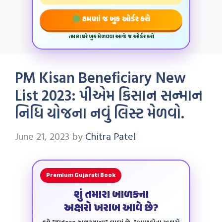
હમણાં જ બુક ઓર્ડર કરો
તમારા ઘરે બુક મેળવવા આજે જ ઓર્ડર કરો
PM Kisan Beneficiary New
List 2023: પીએમ કિસાન સન્માન
નિધિ યોજના નવું લિસ્ટ મેળવો.
June 21, 2023
by
Chitra Patel
Premium Gujarati Book
શું તમારા બાળકના
અક્ષરો ખરાબ આવે છે?