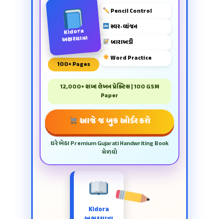
Pencil Control
સ્વર-વ્યંજન
Kidora
અક્ષરયાત્રા
બારાખડી
Word Practice
100+ Pages
12,000+ શબ્દ લેખન પ્રેક્ટિસ | 100 GSM
Paper
આજે જ બુક ઓર્ડર કરો
ઘરે બેઠા Premium Gujarati Handwriting Book
મેળવો
Kidora
અક્ષરયાત્રા