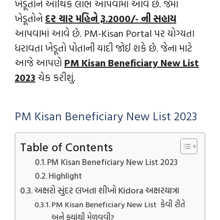
ખેડૂતોને આર્થિક લાભ આપવામાં આવે છે. જેમાં
ખેડૂતોને
દર ચાર મહિને રૂ.2000/- ની સહાય
આપવામાં આવે છે. PM-Kisan Portal પર યોગ્યતા
ધરાવતા ખેડૂતો પોતાની યાદી જોઈ શકે છે. જેના માટે
આજે આપણે
PM Kisan Beneficiary New List
2023
ચેક કરીશું.
PM Kisan Beneficiary New List 2023
Table of Contents
PM Kisan Beneficiary New List 2023
Highlight
અક્ષરો સુંદર લખતા શીખો Kidora અક્ષરયાત્રા
PM Kisan Beneficiary New List કેવી રીતે
અને ક્યાંથી મેળવવી?