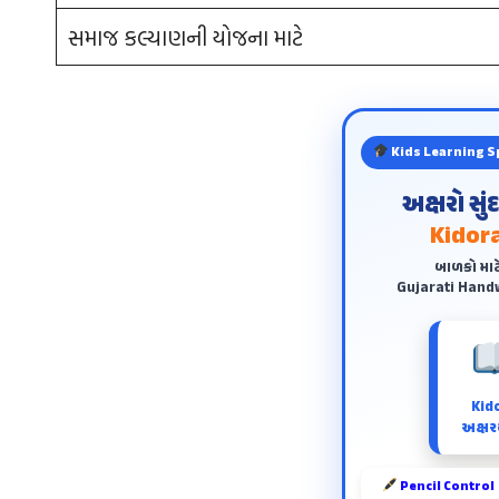
સમાજ કલ્યાણની યોજના માટે
Kids Learning S
અક્ષરો સુ
Kidora
બાળકો માટ
Gujarati Handw
Kid
અક્ષરય
Pencil Control