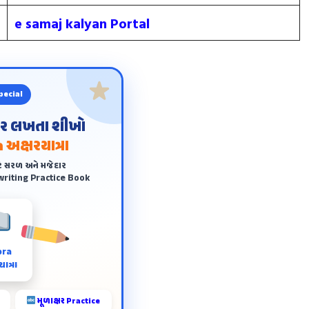
e samaj kalyan Portal
pecial
ંદર લખતા શીખો
 અક્ષરયાત્રા
ે સરળ અને મજેદાર
riting Practice Book
ora
ાત્રા
મૂળાક્ષર Practice