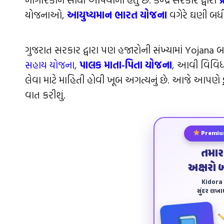
યોજનાઓ,
આયુષ્યમાન ભારત યોજના
વગેરે ઘણી બધ
ગુજરાત સરકાર દ્વારા પણ હજારોની સંખ્યામાં Yojana બહા
સહાય યોજના
,
પાલક માતા-પિતા યોજના
, આવી વિવિધ
લેવા માટે માહિતી હોવી ખૂબ અગત્યનું છે. આજે આપણે
વાત કરીશું.
Premiu
તમાર
અક્ષરો 
Kidora અ
સુંદર લખ