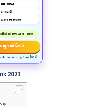
સ્વર-વ્યંજન
બારાખડી
Word Practice
પ્રેક્ટિસ | 100 GSM Paper
 બુક ઓર્ડર કરો
arati Handwriting Book મેળવો
nk 2023
roup