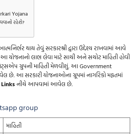
rkari Yojana
વવાનો રહેશે?
ર થાય તેવું સરકારશ્રી દ્વારા ઉદ્દેશ્ય રાખવામાં આવે
આ યોજનાનો લાભ લેવા માટે સાચી અને સચોટ માહિતી હોવી
ોટ્સએપ ગ્રુપની માહિતી મેળવીશું. આ Government
લ છે. આ સરકારી યોજનાઓના ગ્રૂપમાં નાગરિકો મફતમાં
 Links
નીચે આપવામાં આવેલ છે.
atsapp group
માહિતી