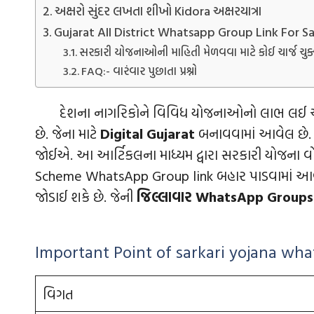
અક્ષરો સુંદર લખતા શીખો Kidora અક્ષરયાત્રા
Gujarat All District Whatsapp Group Link For Sa
સરકારી યોજનાઓની માહિતી મેળવવા માટે કોઈ ચાર્જ ચુક્
FAQ:- વારંવાર પુછાતા પ્રશ્નો
દેશના નાગરિકોને વિવિધ યોજનાઓનો લાભ લઈ આત્મનિર્ભ
છે. જેના માટે
Digital Gujarat
બનાવવામાં આવેલ છે. 
જોઈએ. આ આર્ટિકલના માધ્યમ દ્વારા સરકારી યોજના વ
Scheme WhatsApp Group link બહાર પાડવામાં આવે
જોડાઈ શકે છે. જેની
જિલ્લાવાર WhatsApp Groups
Important Point of sarkari yojana wh
વિગત