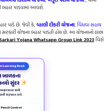
ી બહાર પાડવામાં આવશે.
ર પાડે છે. જેવી કે,
વ્હાલી દીકરી યોજના
,
વિધવા સહાય
 સરકારી યોજના બહાર પાડતી હોય છે. આ યોજનાનો લાભ
Sarkari Yojana Whatsapp Group Link 2023
વિશે
m Learning Book
ા બાળકના
બનશે સુંદર
ક્ષરયાત્રા સાથે
ાણની શરૂઆત કરો.
Pencil Control