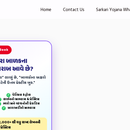
Home
Contact Us
Sarkari Yojana Wh
 Book
ારા બાળકના
ખરાબ આવે છે?
ા" લાવ્યું છે, "બાળકોના અક્ષરો
ેની ઉત્તમ પ્રેક્ટીસ બુક."
પેન્‍સિલ કંટ્રોલ
✓
લાઈનનો અભ્યાસ & પ્રેક્ટિસ
✓
સ્વરો અને વ્યંજનોની પ્રેકટિસ
✓
બારાખડીનો અભ્યાસ
✓
,000+ થી વધુ શબ્દ લેખનની
પ્રેક્ટિસ