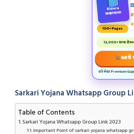
Kidora
અક્ષરયાત્રા
100+ Pages
12,000+ શબ્દ લેખન 
આજે જ
ઘરે બેઠા Premium Guj
Sarkari Yojana Whatsapp Group Li
Table of Contents
Sarkari Yojana Whatsapp Group Link 2023
Important Point of sarkari yojana whatsapp g