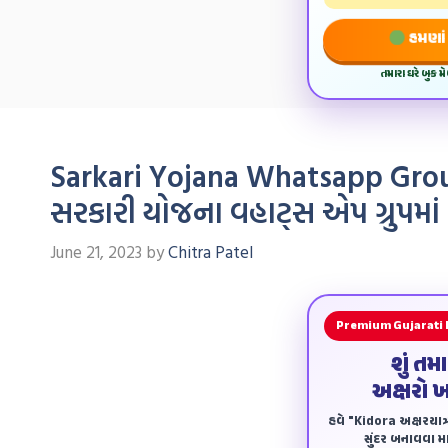
હમણાં 
તમારા ઘરે બુક 
Sarkari Yojana Whatsapp Group
સરકારી યોજના વહાટ્સ એપ ગ્રુપમા
June 21, 2023
by
Chitra Patel
Premium Gujarati
શું તમ
અક્ષરો 
હવે "Kidora અક્ષરયાત્ર
સુંદર બનાવવા માટ