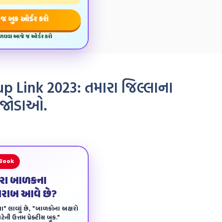
જ બુક ઓર્ડર કરો
મેળવવા આજે જ ઓર્ડર કરો
 Link 2023: તમારા જિલ્લાના
ં જોડાઓ.
 Book
ારા બાળકના
ખરાબ આવે છે?
ા" લાવ્યું છે, "બાળકોના અક્ષરો
ેની ઉત્તમ પ્રેક્ટીસ બુક."