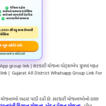
પેન્‍સિલ કંટ્રોલ
✓
લાઈનનો અભ્યાસ & પ્રેક્ટિસ
✓
સ્વરો અને વ્યંજનોની પ્રેકટિસ
✓
બારાખડીનો અભ્યાસ
✓
,000+ થી વધુ શબ્દ લેખનની
પ્રેક્ટિસ
બુક ઓર્ડર કરો.
મેળવવા આજે જ ઓર્ડર કરો
pp group link | સરકારી યોજના વોટ્સએપ ગ્રુપમાં મફત
k | Gujarat All District Whatsapp Group Link For
ક યોજનાઓ બહાર પાડી રહી છે. સરકારી યોજનાઓનો લાભ
્રધાનમંત્રી કિસાન યોજના
,
ખેડૂત પેંશન યોજના
, વીમા