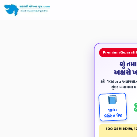
Premium Gujarati
શું તમ
અક્ષરો 
હવે "Kidora અક્ષરયાત્ર
સુંદર બનાવવા માટ
100+
પ્રેક્ટિસ પેજ
100 GSM કાગળ, 12