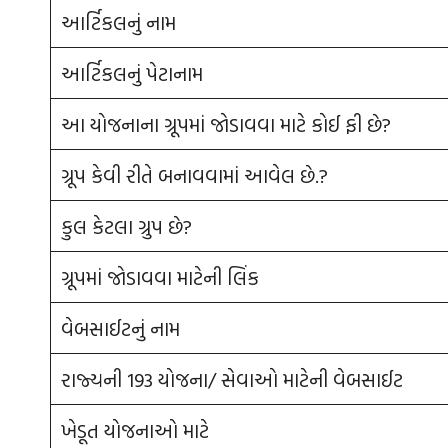
આર્ટિકલનું નામ
આર્ટિકલનું પેટાનામ
આ યોજનાના ગ્રૂપમાં જોડાવવા માટે કોઈ ફી છે?
ગ્રૂપ કેવી રીતે બનાવવામાં આવેલ છે.?
કુલ કેટલા ગ્રુપ છે?
ગ્રૂપમાં જોડાવવા માટેની લિંક
વેબસાઈટનું નામ
રાજ્યની 193 યોજના/ સેવાઓ માટેની વેબસાઈટ
ખેડૂત યોજનાઓ માટે