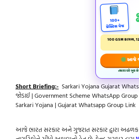
100+
પ્રેક્ટિસ પેજ
100 GSM કાગળ, 12
આજે જ 
તમારા ઘરે બુક 
Short Briefing:-
Sarkari Yojana Gujarat WhatsA
જોડાઈ | Government Scheme WhatsApp Group lin
Sarkari Yojana | Gujarat Whatsapp Group Link
આજે ભારત સરકાર અને ગુજરાત સરકાર દ્વારા અઢળ
નાગરિકોને સીધો આપવાનો હેતુ છે. કેન્દ્ર સરકાર દ્વારા
પ