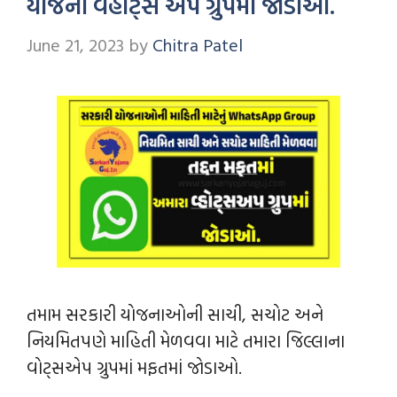
યોજના વહાટ્સ એપ ગ્રુપમાં જોડાઓ.
June 21, 2023
by
Chitra Patel
તમામ સરકારી યોજનાઓની સાચી, સચોટ અને
નિયમિતપણે માહિતી મેળવવા માટે તમારા જિલ્લાના
વોટ્સએપ ગ્રુપમાં મફતમાં જોડાઓ.