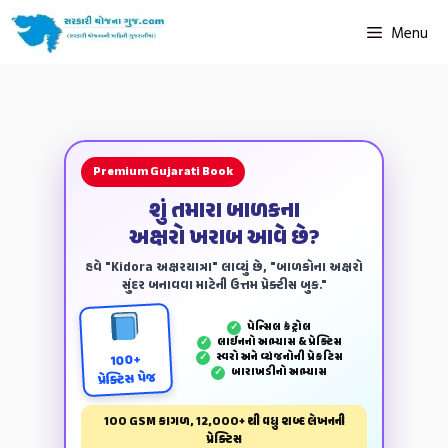
Menu
Premium Gujarati Book
શું તમારા બાળકના
અક્ષરો ખરાબ આવે છે?
હવે "Kidora અક્ષરયાત્રા" લાવ્યું છે, "બાળકોના અક્ષરો
સુંદર બનાવવા માટેની ઉત્તમ પ્રેક્ટીસ બુક."
પેન્‍સિલ કંટ્રોલ
✓
લાઈનનો અભ્યાસ & પ્રેક્ટિસ
✓
સ્વરો અને વ્યંજનોની પ્રેકટિસ
✓
100+
બારાખડીનો અભ્યાસ
✓
પ્રેક્ટિસ પેજ
100 GSM કાગળ, 12,000+ થી વધુ શબ્દ લેખનની
પ્રેક્ટિસ