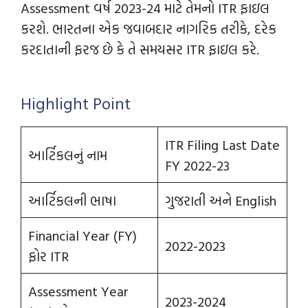
Assessment વર્ષ 2023-24 માટે તેમનો ITR ફાઇલ
કરશે. ભારતના એક જવાબદાર નાગરિક તરીકે, દરેક
કરદાતાની ફરજ છે કે તે સમયસર ITR ફાઇલ કરે.
Highlight Point
ITR Filing Last Date
આર્ટિકલનું નામ
FY 2022-23
આર્ટિકલની ભાષા
ગુજરાતી અને English
Financial Year (FY)
2022-2023
ફોર ITR
Assessment Year
2023-2024