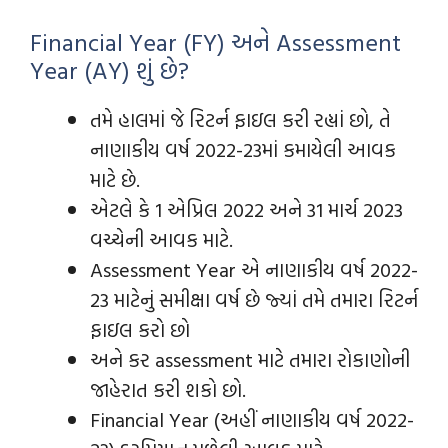
Financial Year (FY) અને Assessment
Year (AY) શું છે?
તમે હાલમાં જે રિટર્ન ફાઇલ કરી રહ્યાં છો, તે
નાણાકીય વર્ષ 2022-23માં કમાયેલી આવક
માટે છે.
એટલે કે 1 એપ્રિલ 2022 અને 31 માર્ચ 2023
વચ્ચેની આવક માટે.
Assessment Year એ નાણાકીય વર્ષ 2022-
23 માટેનું સમીક્ષા વર્ષ છે જ્યાં તમે તમારા રિટર્ન
ફાઇલ કરો છો
અને કર assessment માટે તમારા રોકાણોની
જાહેરાત કરી શકો છો.
Financial Year (અહીં નાણાકીય વર્ષ 2022-