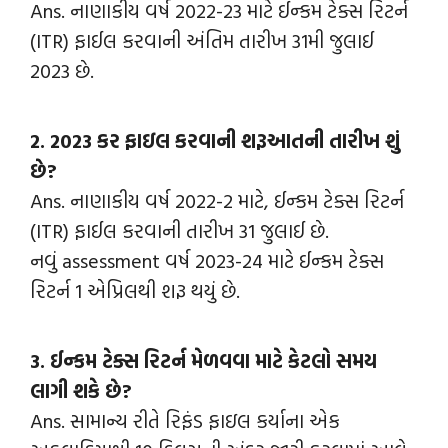
Ans. નાણાકીય વર્ષ 2022-23 માટે ઈન્કમ ટેક્સ રિટર્ન
(ITR) ફાઈલ કરવાની અંતિમ તારીખ 31મી જુલાઈ
2023 છે.
2. 2023 કર ફાઇલ કરવાની શરૂઆતની તારીખ શું
છે?
Ans. નાણાકીય વર્ષ 2022-2 માટે, ઈન્કમ ટેક્સ રિટર્ન
(ITR) ફાઈલ કરવાની તારીખ 31 જુલાઈ છે.
નવું assessment વર્ષ 2023-24 માટે ઈન્કમ ટેક્સ
રિટર્ન 1 એપ્રિલથી શરૂ થયું છે.
3. ઈન્કમ ટેક્સ રિટર્ન મેળવવા માટે કેટલો સમય
લાગી શકે છે?
Ans. સામાન્ય રીતે રિફંડ ફાઇલ કર્યાના એક