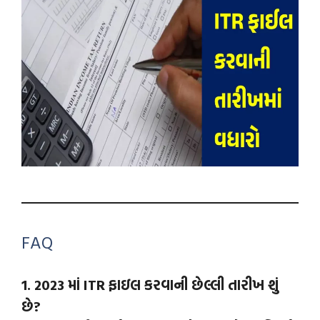
FAQ
1. 2023 માં ITR ફાઇલ કરવાની છેલ્લી તારીખ શું
છે?