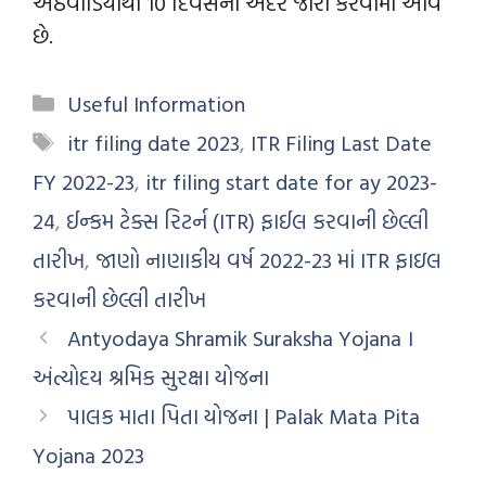
અઠવાડિયાથી 10 દિવસની અંદર જારી કરવામાં આવે
છે.
Useful Information
itr filing date 2023
,
ITR Filing Last Date
FY 2022-23
,
itr filing start date for ay 2023-
24
,
ઈન્કમ ટેક્સ રિટર્ન (ITR) ફાઈલ કરવાની છેલ્લી
તારીખ
,
જાણો નાણાકીય વર્ષ 2022-23 માં ITR ફાઇલ
કરવાની છેલ્લી તારીખ
Antyodaya Shramik Suraksha Yojana ।
અંત્યોદય શ્રમિક સુરક્ષા યોજના
પાલક માતા પિતા યોજના | Palak Mata Pita
Yojana 2023