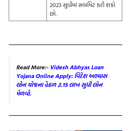
2023 સુધીમાં સબમિટ કરી શકો
છો.
Read More:-
Videsh Abhyas Loan
Yojana Online Apply: વિદેશ અભ્યાસ
લોન યોજના હેઠળ રૂ.15 લાખ સુધી લોન
મેળવો.