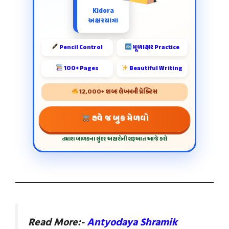
Kidora
અક્ષરયાત્રા
Pencil Control
મૂળાક્ષર Practice
100+ Pages
Beautiful Writing
12,000+ શબ્દ લેખનની પ્રેક્ટિસ
હવે જ બુક મેળવો
તમારા બાળકના સુંદર અક્ષરોની શરૂઆત આજે કરો
Read More:-
Antyodaya Shramik