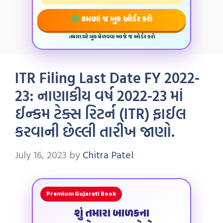
હમણાં જ બુક ઓર્ડર કરો
તમારા ઘરે બુક મેળવવા આજે જ ઓર્ડર કરો
ITR Filing Last Date FY 2022-
23: નાણાકીય વર્ષ 2022-23 માં
ઈન્કમ ટેક્સ રિટર્ન (ITR) ફાઈલ
કરવાની છેલ્લી તારીખ જાણો.
July 16, 2023
by
Chitra Patel
Premium Gujarati Book
શું તમારા બાળકના