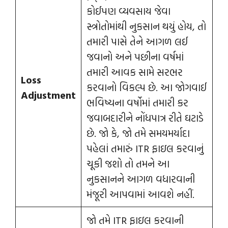
કોઈપણ વ્યવસાય જેવા
સ્ત્રોતોમાંથી નુકસાન થયું હોય, તો
તમારી પાસે તેને આગળ લઈ
જવાનો અને પછીના વર્ષમાં
તમારી આવક સામે સરભર
Loss
કરવાનો વિકલ્પ છે. આ જોગવાઈ
Adjustment
ભવિષ્યના વર્ષોમાં તમારી કર
જવાબદારીને નોંધપાત્ર રીતે ઘટાડે
છે. જો કે, જો તમે સમયમર્યાદા
પહેલાં તમારું ITR ફાઇલ કરવાનું
ચૂકી જશો તો તમને આ
નુકસાનને આગળ વધારવાની
મંજૂરી આપવામાં આવશે નહીં.
જો તમે ITR ફાઇલ કરવાની