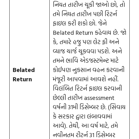
નિયત તારીખ ચૂકી જાઓ છો, તો
તમે નિયત તારીખ પછી રિટર્ન
ફાઇલ કરી શકો છો. જેને
Belated Return કહેવાય છે. જો
કે, તમારે હજુ પણ લેટ ફી અને
વ્યાજ ચાર્જ ચૂકવવા પડશે. અને
તમને ભાવિ એડજસ્ટમેન્ટ માટે
Belated
કોઈપણ નુકસાન વહન કરવાની
Return
મંજૂરી આપવામાં આવશે નહીં.
વિલંબિત રિટર્ન ફાઇલ કરવાની
છેલ્લી તારીખ assessment
વર્ષની 31મી ડિસેમ્બર છે. (સિવાય
કે સરકાર દ્વારા લંબાવવામાં
આવે). તેથી, આ વર્ષ માટે, તમે
નવીનતમ રીટર્ન 31 ડિસેમ્બર