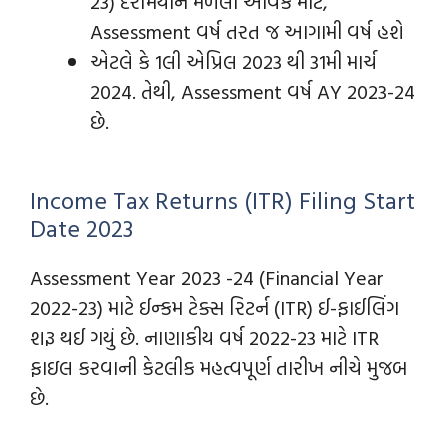
23) દરમિયાન મળેલી આવક માટે,
Assessment વર્ષ તરત જ આગામી વર્ષ હશે
એટલે કે 1લી એપ્રિલ 2023 થી 31મી માર્ચ
2024. તેથી, Assessment વર્ષ AY 2023-24
છે.
Income Tax Returns (ITR) Filing Start
Date 2023
Assessment Year 2023 -24 (Financial Year
2022-23) માટે ઈન્કમ ટેક્સ રિટર્ન (ITR) ઈ-ફાઈલિંગ
શરૂ થઈ ગયું છે. નાણાકીય વર્ષ 2022-23 માટે ITR
ફાઇલ કરવાની કેટલીક મહત્વપૂર્ણ તારીખ નીચે મુજબ
છે.