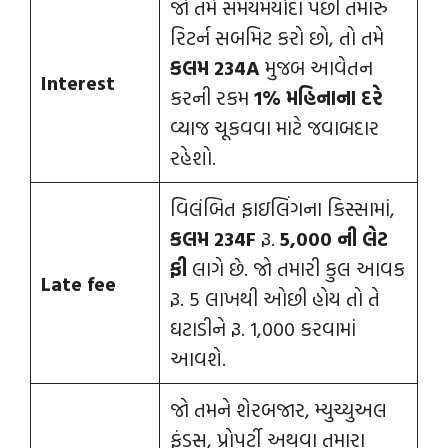
જો તમે સમયમર્યાદા પછી તમારું
રિટર્ન સબમિટ કરો છો, તો તમે
કલમ 234A
મુજબ આવેતન
Interest
કરની રકમ
1% મહિનાના દરે
વ્યાજ ચૂકવવા માટે જવાબદાર
રહેશો.
વિલંબિત ફાઇલિંગના કિસ્સામાં,
કલમ 234F
રૂ.
5,000 ની લેટ
ફી
લાગે છે. જો તમારી કુલ આવક
Late fee
રૂ. 5 લાખથી ઓછી હોય તો તે
ઘટાડીને રૂ. 1,000 કરવામાં
આવશે.
જો તમને શેરબજાર, મ્યુચ્યુઅલ
ફંડ્સ, પ્રોપર્ટી અથવા તમારા