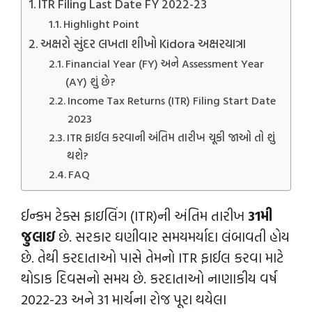
ITR Filing Last Date FY 2022-23
Highlight Point
અક્ષરો સુંદર લખતા શીખો Kidora અક્ષરયાત્રા
Financial Year (FY) અને Assessment Year
(AY) શું છે?
Income Tax Returns (ITR) Filing Start Date
2023
ITR ફાઈલ કરવાની અંતિમ તારીખ ચૂકી જાઓ તો શું
થશે?
FAQ
ઈન્કમ ટેક્સ ફાઇલિંગ (ITR)ની અંતિમ તારીખ
31મી
જુલાઇ
છે. સરકાર ઘણીવાર સમયમર્યાદા લંબાવતી હોય
છે. તેથી કરદાતાઓ પાસે તેમનો ITR ફાઈલ કરવા માટે
થોડાક દિવસનો સમય છે. કરદાતાઓ નાણાકીય વર્ષ
2022-23 અને 31 માર્ચના રોજ પૂરા થયેલા