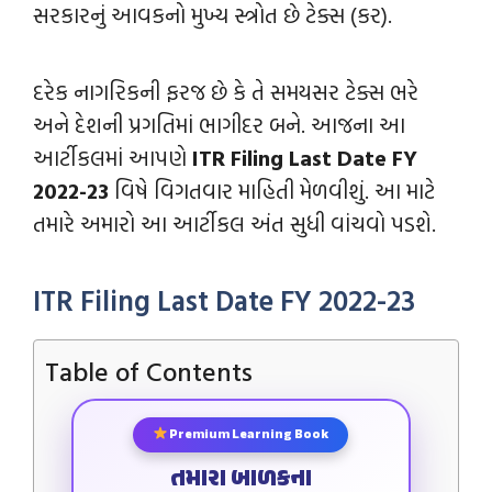
સરકારનું આવકનો મુખ્ય સ્ત્રોત છે ટેક્સ (કર).
દરેક નાગરિકની ફરજ છે કે તે સમયસર ટેક્સ ભરે
અને દેશની પ્રગતિમાં ભાગીદર બને. આજના આ
આર્ટીકલમાં આપણે
ITR Filing Last Date FY
2022-23
વિષે વિગતવાર માહિતી મેળવીશું. આ માટે
તમારે અમારો આ આર્ટીકલ અંત સુધી વાંચવો પડશે.
ITR Filing Last Date FY 2022-23
Table of Contents
Premium Learning Book
તમારા બાળકના