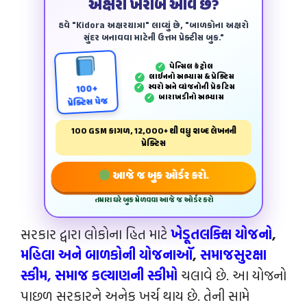
અક્ષરો ખરાબ આવે છે?
હવે "Kidora અક્ષરયાત્રા" લાવ્યું છે, "બાળકોના અક્ષરો
સુંદર બનાવવા માટેની ઉત્તમ પ્રેક્ટીસ બુક."
પેન્‍સિલ કંટ્રોલ
✓
લાઈનનો અભ્યાસ & પ્રેક્ટિસ
✓
સ્વરો અને વ્યંજનોની પ્રેકટિસ
✓
100+
બારાખડીનો અભ્યાસ
✓
પ્રેક્ટિસ પેજ
100 GSM કાગળ, 12,000+ થી વધુ શબ્દ લેખનની
પ્રેક્ટિસ
આજે જ બુક ઓર્ડર કરો.
તમારા ઘરે બુક મેળવવા આજે જ ઓર્ડર કરો
સરકાર દ્વારા લોકોના હિત માટે
ખેડૂતલક્ક્ષિ યોજનો
,
મહિલા અને બાળકોની યોજનાઑ
,
સમાજસુરક્ષા
સ્કીમ,
સમાજ કલ્યાણની સ્કીમો
ચલાવે છે. આ યોજનો
પાછળ સરકારને અનેક ખર્ચ થાય છે. તેની સામે