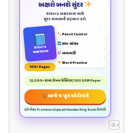
અક્ષરો બનશે સુંદર
Kidora અક્ષરયાત્રા સાથે
સુંદર લખાણની શરૂઆત કરો.
Pencil Control
સ્વર-વ્યંજન
Kidora
અક્ષરયાત્રા
બારાખડી
Word Practice
100+ Pages
12,000+ શબ્દ લેખન પ્રેક્ટિસ | 100 GSM Paper
આજે જ બુક ઓર્ડર કરો
ઘરે બેઠા Premium Gujarati Handwriting Book મેળવો