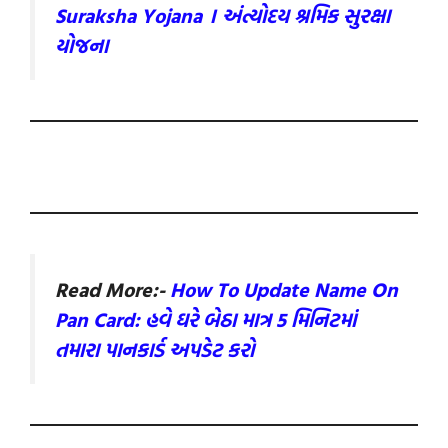
Suraksha Yojana । અંત્યોદય શ્રમિક સુરક્ષા
યોજના
Read More:-
How To Update Name On
Pan Card: હવે ઘરે બેઠા માત્ર 5 મિનિટમાં
તમારા પાનકાર્ડ અપડેટ કરો