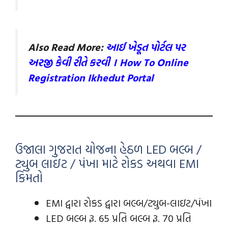
Also Read More:
આઈ ખેડૂત પોર્ટલ પર
અરજી કેવી રીતે કરવી । How To Online
Registration Ikhedut Portal
ઉજાલા ગુજરાત યોજના હેઠળ LED બલ્બ /
ટ્યુબ લાઇટ / પંખા માટે રોકડ અથવા EMI
કિંમતો
EMI દ્વારા રોકડ દ્વારા બલ્બ/ટ્યુબ-લાઇટ/પંખા
LED બલ્બ રૂ. 65 પ્રતિ બલ્બ રૂ. 70 પ્રતિ