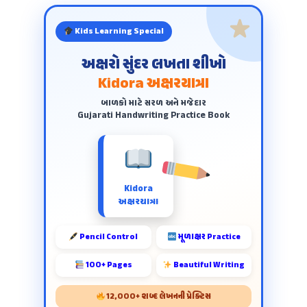
Kids Learning Special
અક્ષરો સુંદર લખતા શીખો
Kidora અક્ષરયાત્રા
બાળકો માટે સરળ અને મજેદાર
Gujarati Handwriting Practice Book
Kidora
અક્ષરયાત્રા
Pencil Control
મૂળાક્ષર Practice
100+ Pages
Beautiful Writing
12,000+ શબ્દ લેખનની પ્રેક્ટિસ