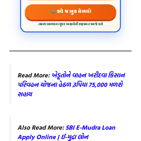
હવે જ બુક મેળવો
તમારા બાળકના સુંદર અક્ષરોની શરૂઆત આજે કરો
Read More:
ખેડૂતોને વાહન ખરીદવા કિસાન
પરિવહન યોજના હેઠળ રૂપિયા 75,000 મળશે
સહાય
Also Read More:
SBI E-Mudra Loan
Apply Online | ઈ-મુદ્રા લોન