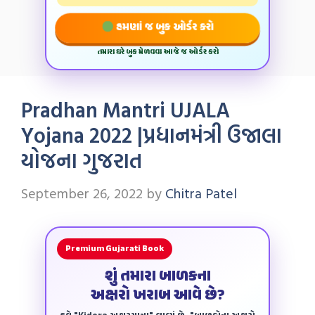
હમણાં જ બુક ઓર્ડર કરો
તમારા ઘરે બુક મેળવવા આજે જ ઓર્ડર કરો
Pradhan Mantri UJALA
Yojana 2022 |પ્રધાનમંત્રી ઉજાલા
યોજના ગુજરાત
September 26, 2022
by
Chitra Patel
Premium Gujarati Book
શું તમારા બાળકના
અક્ષરો ખરાબ આવે છે?