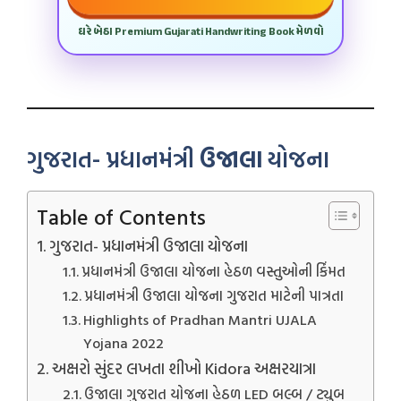
ઘરે બેઠા Premium Gujarati Handwriting Book મેળવો
ગુજરાત- પ્રધાનમંત્રી
ઉજાલા
યોજના
Table of Contents
ગુજરાત- પ્રધાનમંત્રી ઉજાલા યોજના
પ્રધાનમંત્રી ઉજાલા યોજના હેઠળ વસ્તુઓની કિંંમત
પ્રધાનમંત્રી ઉજાલા યોજના ગુજરાત માટેની પાત્રતા
Highlights of Pradhan Mantri UJALA
Yojana 2022
અક્ષરો સુંદર લખતા શીખો Kidora અક્ષરયાત્રા
ઉજાલા ગુજરાત યોજના હેઠળ LED બલ્બ / ટ્યુબ