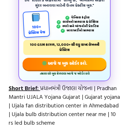
હવે "Kidora અક્ષરયાત્રા" લાવ્યું છે, "બાળકોના અક્ષરો
સુંદર બનાવવા માટેની ઉત્તમ પ્રેક્ટીસ બુક."
પેન્‍સિલ કંટ્રોલ
✓
લાઈનનો અભ્યાસ & પ્રેક્ટિસ
✓
સ્વરો અને વ્યંજનોની પ્રેકટિસ
✓
100+
બારાખડીનો અભ્યાસ
✓
પ્રેક્ટિસ પેજ
100 GSM કાગળ, 12,000+ થી વધુ શબ્દ લેખનની
પ્રેક્ટિસ
આજે જ બુક ઓર્ડર કરો.
તમારા ઘરે બુક મેળવવા આજે જ ઓર્ડર કરો
Short Brief:
પ્રધાનમંત્રી ઉજાલા યોજના | Pradhan
Mantri UJALA Yojana Gujarat | Gujarat yojana
| Ujala fan distribution center in Ahmedabad
| Ujala bulb distribution center near me | 10
rs led bulb scheme