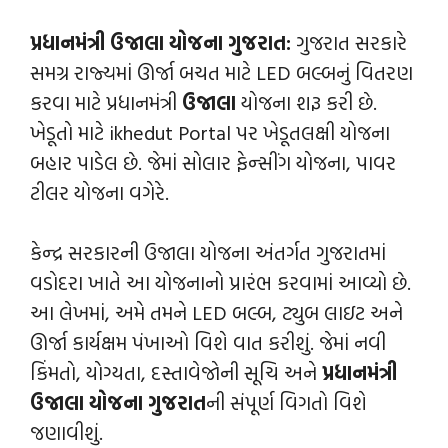
પ્રધાનમંત્રી ઉજાલા યોજના ગુજરાત:
ગુજરાત સરકારે
સમગ્ર રાજ્યમાં ઊર્જા બચત માટે LED બલ્બનું વિતરણ
કરવા માટે પ્રધાનમંત્રી
ઉજાલા
યોજના શરૂ કરી છે.
ખેડૂતો માટે ikhedut Portal પર ખેડૂતલક્ષી યોજના
બહાર પાડેલ છે. જેમાં સોલાર ફેન્‍સીંગ યોજના, પાવર
ટીલર યોજના વગેરે.
કેન્દ્ર સરકારની ઉજાલા યોજના અંતર્ગત ગુજરાતમાં
વડોદરા ખાતે આ યોજનાનો પ્રારંભ કરવામાં આવ્યો છે.
આ લેખમાં, અમે તમને LED બલ્બ, ટ્યુબ લાઇટ અને
ઊર્જા કાર્યક્ષમ પંખાઓ વિશે વાત કરીશું. જેમાં નવી
કિંમતો, યોગ્યતા, દસ્તાવેજોની સૂચિ અને
પ્રધાનમંત્રી
ઉજાલા યોજના ગુજરાત
ની સંપૂર્ણ વિગતો વિશે
જણાવીશું.