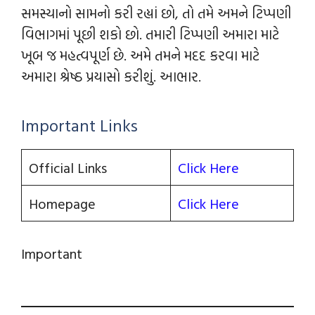
સમસ્યાનો સામનો કરી રહ્યાં છો, તો તમે અમને ટિપ્પણી
વિભાગમાં પૂછી શકો છો. તમારી ટિપ્પણી અમારા માટે
ખૂબ જ મહત્વપૂર્ણ છે. અમે તમને મદદ કરવા માટે
અમારા શ્રેષ્ઠ પ્રયાસો કરીશું. આભાર.
Important Links
Official Links
Click Here
Homepage
Click Here
Important