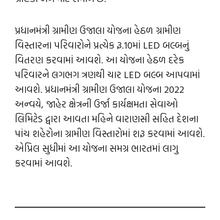
પ્રધાનમંત્રી ગ્રામીણ ઉજાલા યોજના હેઠળ ગ્રામીણ
વિસ્તારના પરિવારોને પ્રત્યેક રૂ.10માં LED બલ્બનું
વિતરણ કરવામાં આવશે. આ યોજના હેઠળ દરેક
પરિવારને લગભગ ત્રણથી ચાર LED બલ્બ આપવામાં
આવશે. પ્રધાનમંત્રી ગ્રામીણ ઉજાલા યોજના 2022
અન્‍વયે, જાહેર ક્ષેત્રની ઉર્જા કાર્યક્ષમતા સેવાઓ
લિમિટેડ દ્વારા આવતા મહિને વારાણસી સહિત દેશના
પાંચ શહેરોના ગ્રામીણ વિસ્તારોમાં શરૂ કરવામાં આવશે.
એપ્રિલ સુધીમાં આ યોજના સમગ્ર ભારતમાં લાગુ
કરવામાં આવશે.