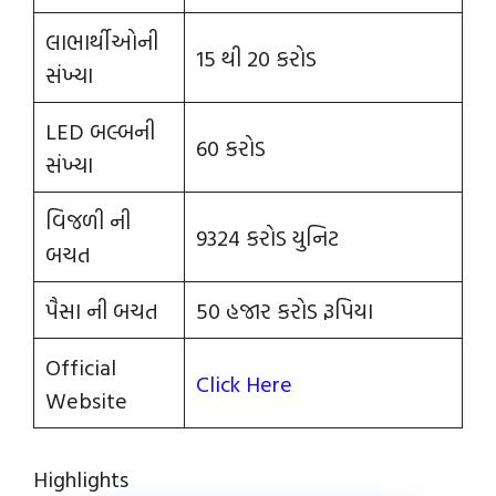
લાભાર્થીઓની
15 થી 20 કરોડ
સંખ્યા
LED બલ્બની
60 કરોડ
સંખ્યા
વિજળી ની
9324 કરોડ યુનિટ
બચત
પૈસા ની બચત
50 હજાર કરોડ રૂપિયા
Official
Click Here
Website
Highlights