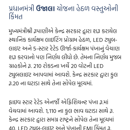
પ્રધાનમંત્રી
ઉજાલા
યોજના હેઠળ વસ્તુઓની
કિંંમત
મુખ્યમંત્રીશ્રી રૂપાણીએ કેન્દ્ર સરકાર દ્વારા શરૂ કરાયેલ
સ્થાનિક કાર્યક્ષમ લાઇટિંગ પ્રોગ્રામ હેઠળ, LED ટ્યુબ-
લાઇટ અને 5-સ્ટાર રેટેડ ઊર્જા-કાર્યક્ષમ પંખાનું વેચાણ
શરૂ કરવાનો પણ નિર્ણય લીધો છે. તેમના નિર્ણય મુજબ
ગ્રાહકોને રૂ. 210 રોકડના ખર્ચે 20 વોટની LED
ટ્યુબલાઇટ આપવામાં આવશે. કેન્દ્ર સરકાર દ્વારા કુલ
રૂ.20 ના ઘટાડા સાથે તેના સોંપેલ મૂલ્યમાં.
ફાઇવ સ્ટાર રેટેડ એનર્જી એફિશિયન્ટ પંખા રૂ.માં
વેચવામાં આવશે. 1,110 ના કુલ ભાવ ઘટાડા સાથે રૂ.
કેન્દ્ર સરકાર દ્વારા સમગ્ર રાષ્ટ્રને સોંપેલ તેના મૂલ્યમાં
40. LED ટ્યુબ-લાઇટ અને પંખાની EMI કિંમત રૂ.