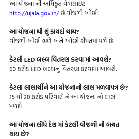
આ યોજના ની અધિકૃત વેબસાઇટ
http://ujala.gov.in/
છે.વીજળી ઓછી
આ યોજના થી શું ફાયદો થાય?
વીજળી ઓછી બળે અને ઓછી કીંમતમાં મળે છે.
કેટલી LED બલ્બ વિતરણ કરવા માં આવશે?
60 કરોડ LED બલ્બનું વિતરણ કરવામાં આવશે.
કેટલા લાભાર્થીને આ યોજનાનો લાભ મળવાપત્ર છે?
15 થી 20 કરોડ પરિવારો ને આ યોજના નો લાભ
મળશે.
આ યોજના લીધે દેશ માં કેટલી વીજળી ની બચત
થાય છે?