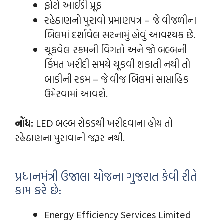
ફોટો આઈડી પ્રૂફ
રહેઠાણનો પુરાવો પ્રમાણપત્ર – જે વીજળીના
બિલમાં દર્શાવેલ સરનામું હોવું આવશ્યક છે.
ચૂકવેલ રકમની વિગતો અને જો બલ્બની
કિંમત ખરીદી સમયે ચૂકવી શકાતી નથી તો
બાકીની રકમ – જે વીજ બિલમાં સાપ્તાહિક
ઉમેરવામાં આવશે.
નોંધ:
LED બલ્બ રોકડથી ખરીદવાના હોય તો
રહેઠાણના પુરાવાની જરૂર નથી.
પ્રધાનમંત્રી ઉજાલા યોજના ગુજરાત કેવી રીતે
કામ કરે છે:
Energy Efficiency Services Limited