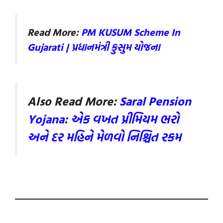
Read More:
PM KUSUM Scheme In
Gujarati | પ્રધાનમંત્રી કુસુમ યોજના
Also Read More:
Saral Pension
Yojana: એક વખત પ્રીમિયમ ભરો
અને દર મહિને મેળવો નિશ્ચિત રકમ