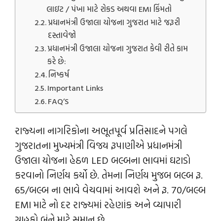
લાઇટ / પંખા માટે રોકડ અથવા EMI કિંમતો
પ્રધાનમંત્રી ઉજાલા યોજના ગુજરાત માટે જરૂરી
દસ્તાવેજો
પ્રધાનમંત્રી ઉજાલા યોજના ગુજરાત કેવી રીતે કામ
કરે છે:
નિષ્કર્ષ
Important Links
FAQ’S
રાજ્યના નાગરિકોના અભૂતપૂર્વ પ્રતિસાદને પગલે
ગુજરાતના મુખ્યમંત્રી વિજય રૂપાણીએ પ્રધાનમંત્રી
ઉજાલા યોજના હેઠળ LED બલ્બના ભાવમાં ઘટાડો
કરવાનો નિર્ણય કર્યો છે. તેમના નિર્ણય મુજબ બલ્બ રૂ.
65/બલ્બ ના ભાવે વેચવામાં આવશે અને રૂ. 70/બલ્બ
EMI માટે નો દર રાજ્યમાં રહેણાંક અને વ્યાપારી
ગ્રાહકો બંને માટે સમાન છે.