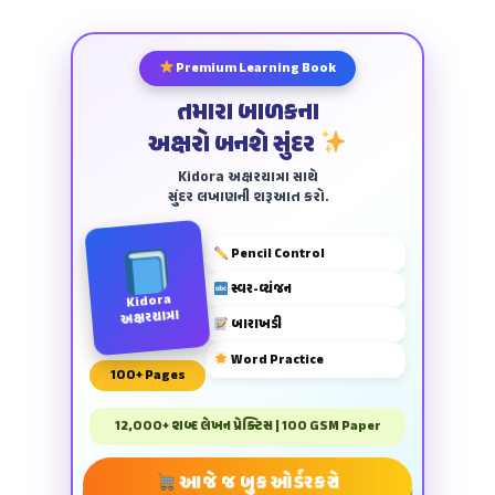
Premium Learning Book
તમારા બાળકના
અક્ષરો બનશે સુંદર
Kidora અક્ષરયાત્રા સાથે
સુંદર લખાણની શરૂઆત કરો.
Pencil Control
સ્વર-વ્યંજન
Kidora
અક્ષરયાત્રા
બારાખડી
Word Practice
100+ Pages
12,000+ શબ્દ લેખન પ્રેક્ટિસ | 100 GSM Paper
આજે જ બુક ઓર્ડર કરો