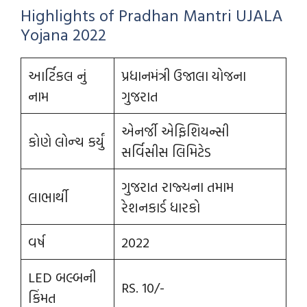
Highlights of Pradhan Mantri UJALA
Yojana 2022
આર્ટિકલ નું
પ્રધાનમંત્રી ઉજાલા યોજના
નામ
ગુજરાત
એનર્જી એફિશિયન્સી
કોણે લોન્ચ કર્યું
સર્વિસીસ લિમિટેડ
ગુજરાત રાજ્યના તમામ
લાભાર્થી
રેશનકાર્ડ ધારકો
વર્ષ
2022
LED બલ્બની
RS. 10/-
કિંમત