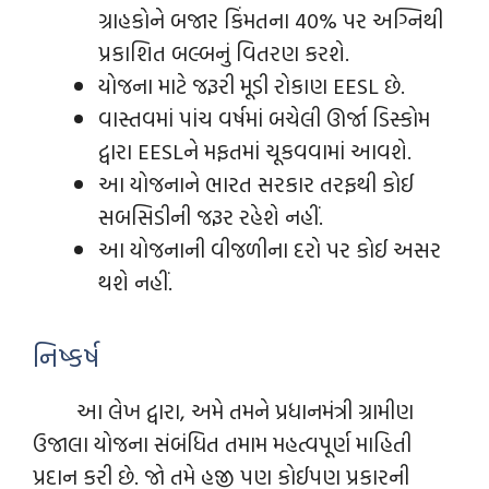
ગ્રાહકોને બજાર કિંમતના 40% પર અગ્નિથી
પ્રકાશિત બલ્બનું વિતરણ કરશે.
યોજના માટે જરૂરી મૂડી રોકાણ EESL છે.
વાસ્તવમાં પાંચ વર્ષમાં બચેલી ઊર્જા ડિસ્કોમ
દ્વારા EESLને મફતમાં ચૂકવવામાં આવશે.
આ યોજનાને ભારત સરકાર તરફથી કોઈ
સબસિડીની જરૂર રહેશે નહીં.
આ યોજનાની વીજળીના દરો પર કોઈ અસર
થશે નહીં.
નિષ્કર્ષ
આ લેખ દ્વારા, અમે તમને પ્રધાનમંત્રી ગ્રામીણ
ઉજાલા યોજના સંબંધિત તમામ મહત્વપૂર્ણ માહિતી
પ્રદાન કરી છે. જો તમે હજી પણ કોઈપણ પ્રકારની