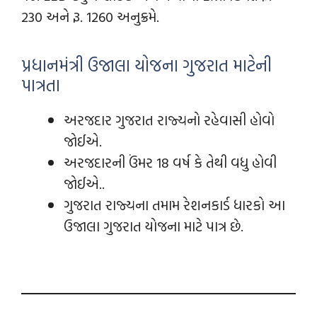
230 અને રૂ. 1260 અનુક્રમે.
પ્રધાનમંત્રી ઉજાલા યોજના ગુજરાત માટેની
પાત્રતા
અરજદાર ગુજરાત રાજ્યનો રહેવાસી હોવો
જોઈએ.
અરજદારની ઉંમર 18 વર્ષ કે તેથી વધુ હોવી
જોઈએ..
ગુજરાત રાજ્યના તમામ રેશનકાર્ડ ધારકો આ
ઉજાલા ગુજરાત યોજના માટે પાત્ર છે.