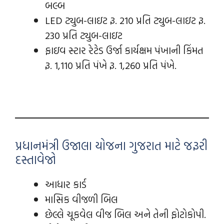
બલ્બ
LED ટ્યુબ-લાઇટ રૂ. 210 પ્રતિ ટ્યુબ-લાઇટ રૂ.
230 પ્રતિ ટ્યુબ-લાઇટ
ફાઇવ સ્ટાર રેટેડ ઉર્જા કાર્યક્ષમ પંખાની કિંમત
રૂ. 1,110 પ્રતિ પંખે રૂ. 1,260 પ્રતિ પંખે.
પ્રધાનમંત્રી ઉજાલા યોજના ગુજરાત માટે જરૂરી
દસ્તાવેજો
આધાર કાર્ડ
માસિક વીજળી બિલ
છેલ્લે ચૂકવેલ વીજ બિલ અને તેની ફોટોકોપી.