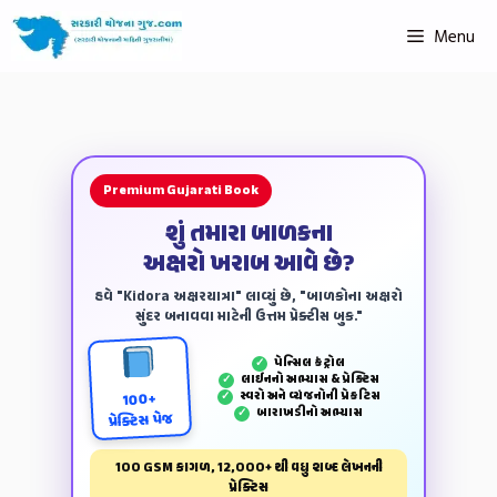
Menu
Premium Gujarati Book
શું તમારા બાળકના
અક્ષરો ખરાબ આવે છે?
હવે "Kidora અક્ષરયાત્રા" લાવ્યું છે, "બાળકોના અક્ષરો
સુંદર બનાવવા માટેની ઉત્તમ પ્રેક્ટીસ બુક."
પેન્‍સિલ કંટ્રોલ
✓
લાઈનનો અભ્યાસ & પ્રેક્ટિસ
✓
સ્વરો અને વ્યંજનોની પ્રેકટિસ
✓
100+
બારાખડીનો અભ્યાસ
✓
પ્રેક્ટિસ પેજ
100 GSM કાગળ, 12,000+ થી વધુ શબ્દ લેખનની
પ્રેક્ટિસ