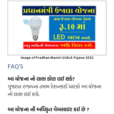
Image of Pradhan Mantri UJALA Yojana 2022
FAQ’S
આ યોજના નો લાભ કોણ લઈ શકે?
ગુજરાત રાજ્યના તમામ રેશનકાર્ડ ધારકો આ યોજના
નો લાભ લઈ શકે.
આ યોજના ની અધિકૃત વેબસાઇટ કઈ છે ?