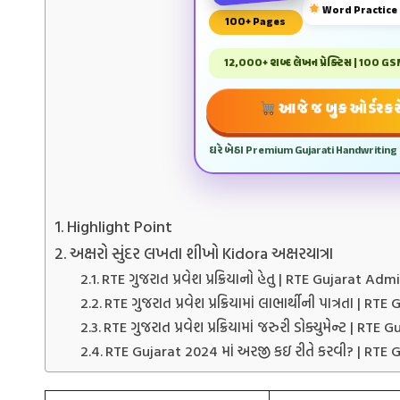
Word Practice
100+ Pages
12,000+ શબ્દ લેખન પ્રેક્ટિસ | 100 G
આજે જ બુક ઓર્ડર કર
ઘરે બેઠા Premium Gujarati Handwriting
Highlight Point
અક્ષરો સુંદર લખતા શીખો Kidora અક્ષરયાત્રા
RTE ગુજરાત પ્રવેશ પ્રક્રિયાનો હેતુ | RTE Gujarat Ad
RTE ગુજરાત પ્રવેશ પ્રક્રિયામાં લાભાર્થીની પાત્રતા | 
RTE ગુજરાત પ્રવેશ પ્રક્રિયામાં જરુરી ડોક્યુમેન્ટ |
RTE Gujarat 2024 માં અરજી કઇ રીતે કરવી? | RTE