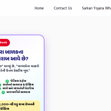
Home
Contact Us
Sarkari Yojana Wh
 Book
ારા બાળકના
ખરાબ આવે છે?
ા" લાવ્યું છે, "બાળકોના અક્ષરો
ેની ઉત્તમ પ્રેક્ટીસ બુક."
પેન્‍સિલ કંટ્રોલ
✓
લાઈનનો અભ્યાસ & પ્રેક્ટિસ
✓
સ્વરો અને વ્યંજનોની પ્રેકટિસ
✓
બારાખડીનો અભ્યાસ
✓
,000+ થી વધુ શબ્દ લેખનની
પ્રેક્ટિસ