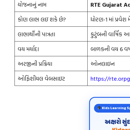
યોજનાનું નામ
RTE Gujarat A
કોણ લાભ લઇ શકે છે?
ધોરણ-1 માં પ્રવેશ
લાભાર્થીની પાત્રતા
કુટુંબની વાર્ષિ
વય મર્યાદા
બાળકની વય 6 વર્
અરજીની પ્રક્રિયા
ઓનલાઇન
ઓફિશીયલ વેબસાઇટ
https://rte.orp
Kids Learning S
અક્ષરો સુ