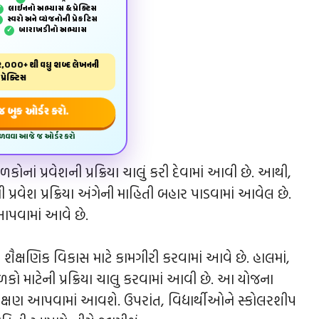
લાઈનનો અભ્યાસ & પ્રેક્ટિસ
✓
સ્વરો અને વ્યંજનોની પ્રેકટિસ
✓
બારાખડીનો અભ્યાસ
✓
,000+ થી વધુ શબ્દ લેખનની
પ્રેક્ટિસ
બુક ઓર્ડર કરો.
મેળવવા આજે જ ઓર્ડર કરો
ાળકોનાં પ્રવેશની પ્રક્રિયા ચાલું કરી દેવામાં આવી છે. આથી,
પ્રવેશ પ્રક્રિયા અંગેની માહિતી બહાર પાડવામાં આવેલ છે.
ક આપવામાં આવે છે.
ં શૈક્ષણિક વિકાસ માટે કામગીરી કરવામાં આવે છે. હાલમાં,
બાળકો માટેની પ્રક્રિયા ચાલુ કરવામાં આવી છે. આ યોજના
ક્ષણ આપવામાં આવશે. ઉપરાંત, વિદ્યાર્થીઓને સ્કોલરશીપ