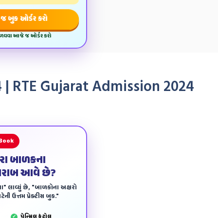
જ બુક ઓર્ડર કરો
મેળવવા આજે જ ઓર્ડર કરો
024 | RTE Gujarat Admission 2024
 Book
ારા બાળકના
ખરાબ આવે છે?
ા" લાવ્યું છે, "બાળકોના અક્ષરો
ેની ઉત્તમ પ્રેક્ટીસ બુક."
પેન્‍સિલ કંટ્રોલ
✓