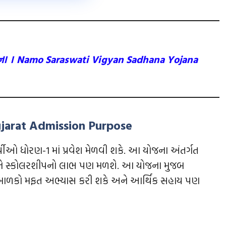
જના । Namo Saraswati Vigyan Sadhana Yojana
E Gujarat Admission Purpose
્યાર્થીઓ ધોરણ-1 માં પ્રવેશ મેળવી શકે. આ યોજના અંતર્ગત
્થીઓને સ્કોલરશીપનો લાભ પણ મળશે. આ યોજના મુજબ
ી બાળકો મફત અભ્યાસ કરી શકે અને આર્થિક સહાય પણ