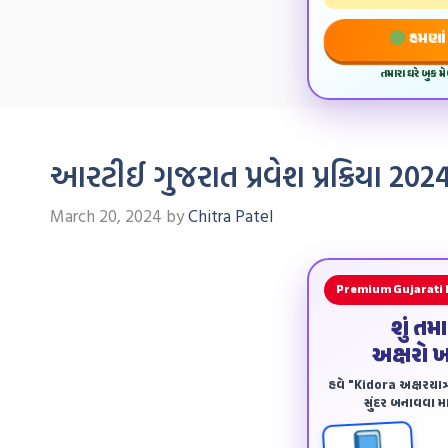
હમણાં 
તમારા ઘરે બુક 
આરટીઈ ગુજરાત પ્રવેશ પ્રક્રિયા 2
March 20, 2024
by
Chitra Patel
Premium Gujarati
શું તમ
અક્ષરો 
હવે "Kidora અક્ષરયાત્ર
સુંદર બનાવવા માટ