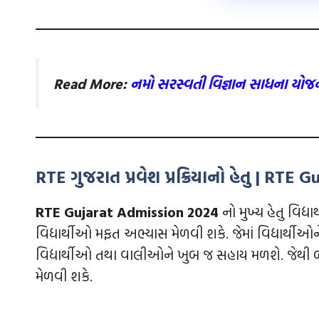
Read More:
નમો સરસ્વતી વિજ્ઞાન સાધના યો
RTE ગુજરાત પ્રવેશ પ્રક્રિયાનો હેતુ | RT
RTE Gujarat Admission 2024
નો મુખ્ય હેતુ વિદ
વિદ્યાર્થીઓ મફત અભ્યાસ મેળવી શકે. જેમાં વિદ્યાર
વિદ્યાર્થીઓ તથા વાલીઓને ખુબ જ સહાય મળશે. જેથ
મેળવી શકે.