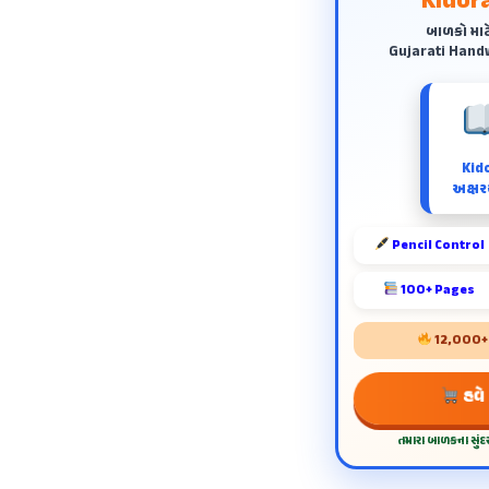
Kidora
બાળકો માટ
Gujarati Handw
Kid
અક્ષરય
Pencil Control
100+ Pages
12,000+ શ
હવે
તમારા બાળકના સું