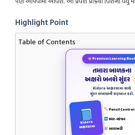
પણ આપવામાં આવશે. આ પ્રવેશ પ્રક્રિયા વિશેની વધુ મ
Highlight Point
Table of Contents
Premium Learning Boo
તમારા બાળકના
અક્ષરો બનશે સુંદર
Kidora અક્ષરયાત્રા સાથે
સુંદર લખાણની શરૂઆત કરો.
Pencil Control
સ્વર-વ્યંજન
Kidora
અક્ષરયાત્રા
બારાખડી