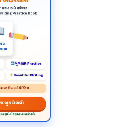
 અક્ષરયાત્રા
ે સરળ અને મજેદાર
riting Practice Book
ora
ાત્રા
મૂળાક્ષર Practice
Beautiful Writing
બ્દ લેખનની પ્રેક્ટિસ
 જ બુક મેળવો
દર અક્ષરોની શરૂઆત આજે કરો