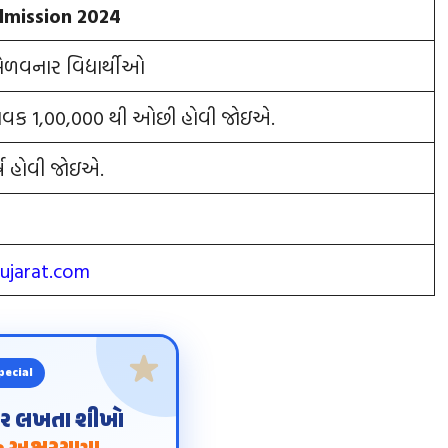
dmission 2024
 મેળવનાર વિદ્યાર્થીઓ
ક આવક 1,00,000 થી ઓછી હોવી જોઇએ.
ષ હોવી જોઇએ.
gujarat.com
pecial
ંદર લખતા શીખો