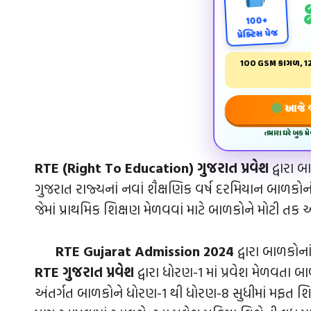
100+
પ્રેક્ટિસ પેજ
100 GSM કાગળ, 12
આજે જ 
તમારા ઘરે બુક 
RTE
(Right To Education) ગુજરાત પ્રવેશ
દ્વારા બ
ગુજરાત રાજ્યનાં નવાં શૈક્ષણિક વર્ષ દરમિયાન બાળકોની 
જેમાં પ્રાથમિક શિક્ષણ મેળવવાં માટે બાળકોને મોટી ત
RTE Gujarat Admission 2024
દ્વારા બાળકોના
RTE ગુજરાત પ્રવેશ
દ્વારા ધોરણ-1 માં પ્રવેશ મેળવતા 
અંતર્ગત બાળકોને ધોરણ-1 થી ધોરણ-8 સુધીમાં મફત શિ