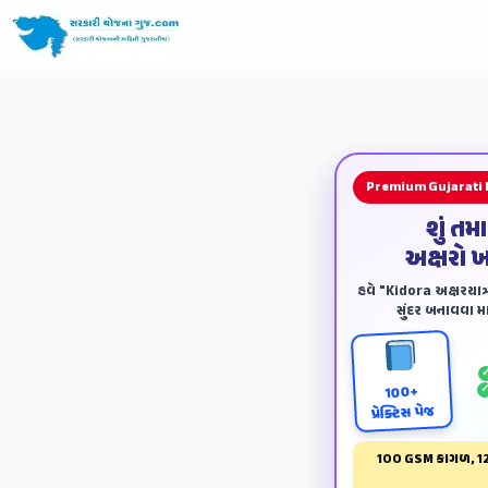
Premium Gujarati
શું તમ
અક્ષરો 
હવે "Kidora અક્ષરયાત્ર
સુંદર બનાવવા માટ
100+
પ્રેક્ટિસ પેજ
100 GSM કાગળ, 12