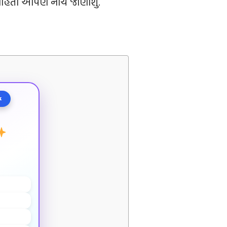
ાહિતી આપણે નીચે જાણીશું.
k