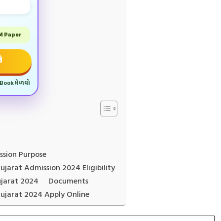
SM Paper
ો
 Book મેળવો
mission Purpose
RTE Gujarat Admission 2024 Eligibility
 RTE Gujarat 2024 Documents
 Gujarat 2024 Apply Online