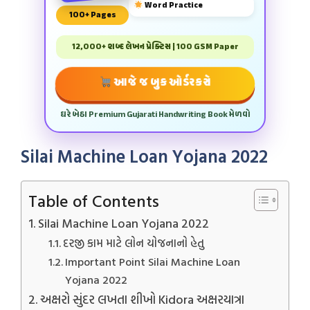
Word Practice
100+ Pages
12,000+ શબ્દ લેખન પ્રેક્ટિસ | 100 GSM Paper
આજે જ બુક ઓર્ડર કરો
ઘરે બેઠા Premium Gujarati Handwriting Book મેળવો
Silai Machine Loan Yojana 2022
Table of Contents
Silai Machine Loan Yojana 2022
દરજી કામ માટે લોન યોજનાનો હેતુ
Important Point Silai Machine Loan
Yojana 2022
અક્ષરો સુંદર લખતા શીખો Kidora અક્ષરયાત્રા