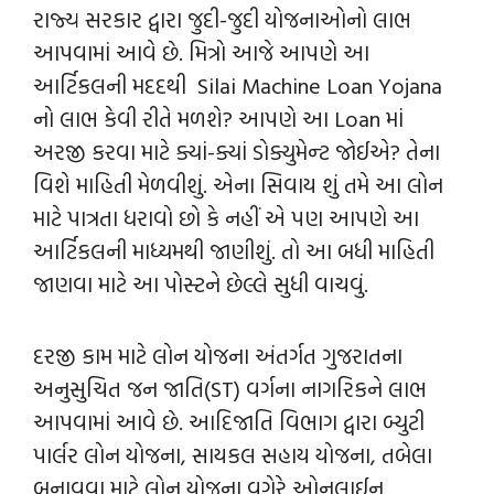
રાજ્ય સરકાર દ્વારા જુદી-જુદી યોજનાઓનો લાભ
આપવામાં આવે છે. મિત્રો આજે આપણે આ
આર્ટિકલની મદદથી Silai Machine Loan Yojana
નો લાભ કેવી રીતે મળશે? આપણે આ Loan માં
અરજી કરવા માટે ક્યાં-ક્યાં ડોક્યુમેન્‍ટ જોઈએ? તેના
વિશે માહિતી મેળવીશું. એના સિવાય શું તમે આ લોન
માટે પાત્રતા ધરાવો છો કે નહીં એ પણ આપણે આ
આર્ટિકલની માધ્યમથી જાણીશું. તો આ બધી માહિતી
જાણવા માટે આ પોસ્ટને છેલ્લે સુધી વાચવું.
દરજી કામ માટે લોન યોજના અંતર્ગત ગુજરાતના
અનુસુચિત જન જાતિ(ST) વર્ગના નાગરિકને લાભ
આપવામાં આવે છે. આદિજાતિ વિભાગ દ્વારા બ્યુટી
પાર્લર લોન યોજના, સાયકલ સહાય યોજના, તબેલા
બનાવવા માટે લોન યોજના વગેરે ઓનલાઈન