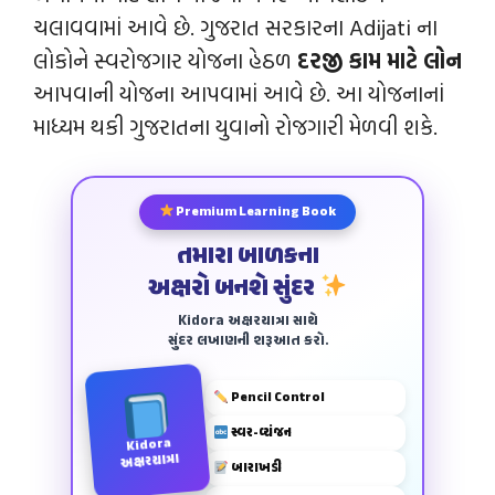
ચલાવવામાં આવે છે. ગુજરાત સરકારના Adijati ના
લોકોને સ્વરોજગાર યોજના હેઠળ
દરજી કામ માટે લોન
આપવાની યોજના આપવામાં આવે છે. આ યોજનાનાં
માધ્યમ થકી ગુજરાતના યુવાનો રોજગારી મેળવી શકે.
Premium Learning Book
તમારા બાળકના
અક્ષરો બનશે સુંદર
Kidora અક્ષરયાત્રા સાથે
સુંદર લખાણની શરૂઆત કરો.
Pencil Control
સ્વર-વ્યંજન
Kidora
અક્ષરયાત્રા
બારાખડી