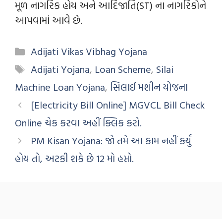
મૂળ નાગરિક હોય અને આદિજાતિ(ST) ના નાગરિકોને
આપવામાં આવે છે.
Adijati Vikas Vibhag Yojana
Adijati Yojana
,
Loan Scheme
,
Silai
Machine Loan Yojana
,
સિલાઈ મશીન યોજના
[Electricity Bill Online] MGVCL Bill Check
Online ચેક કરવા અહીં ક્લિક કરો.
PM Kisan Yojana: જો તમે આ કામ નહીં કર્યું
હોય તો, અટકી શકે છે 12 મો હપ્તો.