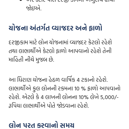
જોઇએ.
યોજના
અંતર્ગત
વ્યાજદર
અને
ફાળો
દરજીકામ માટે લોન યોજનામાં વ્યાજદર કેટલો રહેશે
તથા લાભાર્થીએ કેટલો ફાળો આપવાનો રહેશે તેની
માહિતી નીચે મુજબ છે.
આ ધિરાણ યોજના હેઠળ વાર્ષિક 4 ટકાનો રહેશે.
લાભાર્થીએ કુલ લોનની રકમના 10 % ફાળો આપવાનો
રહેશે. એટલે કે 4 લાખની લોનના 10% લેખે 5,000/-
રૂપિયા લાભાર્થીએ પોતે જોડવાના રહેશે.
લોન
પરત
કરવાનો
સમય