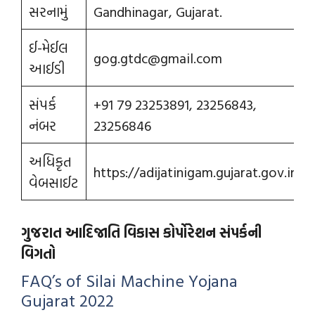
સરનામું
Gandhinagar, Gujarat.
ઈ-મેઈલ
gog.gtdc@gmail.com
આઈડી
સંપર્ક
+91 79 23253891, 23256843,
નંબર
23256846
અધિકૃત
https://adijatinigam.gujarat.gov.in/
વેબસાઈટ
ગુજરાત આદિજાતિ વિકાસ કોર્પોરેશન સંપર્કની
વિગતો
FAQ’s of Silai Machine Yojana
Gujarat 2022