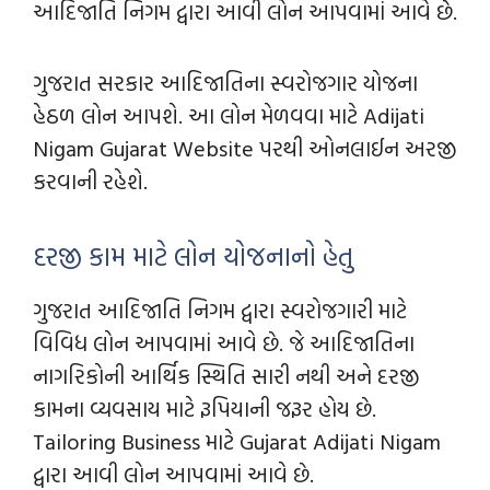
આદિજાતિ નિગમ દ્વારા આવી લોન આપવામાં આવે છે.
ગુજરાત સરકાર આદિજાતિના સ્વરોજગાર યોજના
હેઠળ લોન આપશે. આ લોન મેળવવા માટે Adijati
Nigam Gujarat Website પરથી ઓનલાઈન અરજી
કરવાની રહેશે.
દરજી કામ માટે લોન યોજનાનો હેતુ
ગુજરાત આદિજાતિ નિગમ દ્વારા સ્વરોજગારી માટે
વિવિધ લોન આપવામાં આવે છે. જે આદિજાતિના
નાગરિકોની આર્થિક સ્થિતિ સારી નથી અને દરજી
કામના વ્યવસાય માટે રૂપિયાની જરૂર હોય છે.
Tailoring Business માટે Gujarat Adijati Nigam
દ્વારા આવી લોન આપવામાં આવે છે.