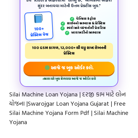
હવે "Kidora અક્ષરયાત્રા" લાવ્યું છે, "બાળકોના અક્ષરો
સુંદર બનાવવા માટેની ઉત્તમ પ્રેક્ટીસ બુક."
પેન્‍સિલ કંટ્રોલ
✓
લાઈનનો અભ્યાસ & પ્રેક્ટિસ
✓
સ્વરો અને વ્યંજનોની પ્રેકટિસ
✓
100+
બારાખડીનો અભ્યાસ
✓
પ્રેક્ટિસ પેજ
100 GSM કાગળ, 12,000+ થી વધુ શબ્દ લેખનની
પ્રેક્ટિસ
આજે જ બુક ઓર્ડર કરો.
તમારા ઘરે બુક મેળવવા આજે જ ઓર્ડર કરો
Silai Machine Loan Yojana | દરજી કામ માટે લોન
યોજના |Swarojgar Loan Yojana Gujarat | Free
Silai Machine Yojana Form Pdf | Silai Machine
Yojana