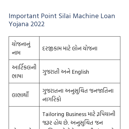
Important Point Silai Machine Loan
Yojana 2022
યોજનાનું
દરજીકામ માટે લોન યોજના
નામ
આર્ટિકલની
ગુજરાતી અને English
ભાષા
ગુજરાતના અનુસુચિત જનજાતિના
લાભાર્થી
નાગરિકો
Tailoring Business માટે રૂપિયાની
જરૂર હોય છે. અનુસુચિત જન