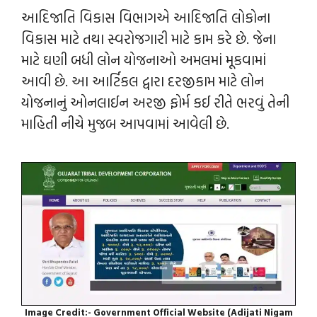
આદિજાતિ વિકાસ વિભાગએ આદિજાતિ લોકોના
વિકાસ માટે તથા સ્વરોજગારી માટે કામ કરે છે. જેના
માટે ઘણી બધી લોન યોજનાઓ અમલમાં મૂકવામાં
આવી છે. આ આર્ટિકલ દ્વારા દરજીકામ માટે લોન
યોજનાનું ઓનલાઈન અરજી ફોર્મ કઈ રીતે ભરવું તેની
માહિતી નીચે મુજબ આપવામાં આવેલી છે.
Image Credit:- Government Official Website (Adijati Nigam