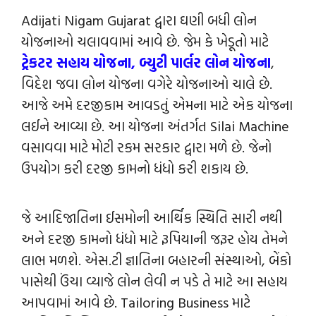
Adijati Nigam Gujarat દ્વારા ઘણી બધી લોન
યોજનાઓ ચલાવવામાં આવે છે. જેમ કે ખેડૂતો માટે
ટ્રેકટર સહાય યોજના,
બ્યુટી પાર્લર લોન યોજના
,
વિદેશ જવા લોન યોજના વગેરે યોજનાઓ ચાલે છે.
આજે અમે દરજીકામ આવડતું એમના માટે એક યોજના
લઈને આવ્યા છે. આ યોજના અંતર્ગત Silai Machine
વસાવવા માટે મોટી રકમ સરકાર દ્વારા મળે છે. જેનો
ઉપયોગ કરી દરજી કામનો ધંધો કરી શકાય છે.
જે આદિજાતિના ઈસમોની આર્થિક સ્થિતિ સારી નથી
અને દરજી કામનો ધંધો માટે રૂપિયાની જરૂર હોય તેમને
લાભ મળશે. એસ.ટી જ્ઞાતિના બહારની સંસ્થાઓ, બેંકો
પાસેથી ઉંચા વ્યાજે લોન લેવી ન પડે તે માટે આ સહાય
આપવામાં આવે છે. Tailoring Business માટે