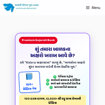
Menu
Premium Gujarati Book
શું તમારા બાળકના
અક્ષરો ખરાબ આવે છે?
હવે "Kidora અક્ષરયાત્રા" લાવ્યું છે, "બાળકોના અક્ષરો
સુંદર બનાવવા માટેની ઉત્તમ પ્રેક્ટીસ બુક."
પેન્‍સિલ કંટ્રોલ
✓
લાઈનનો અભ્યાસ & પ્રેક્ટિસ
✓
સ્વરો અને વ્યંજનોની પ્રેકટિસ
✓
100+
બારાખડીનો અભ્યાસ
✓
પ્રેક્ટિસ પેજ
100 GSM કાગળ, 12,000+ થી વધુ શબ્દ લેખનની
પ્રેક્ટિસ