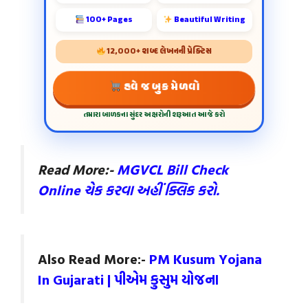
100+ Pages
Beautiful Writing
12,000+ શબ્દ લેખનની પ્રેક્ટિસ
હવે જ બુક મેળવો
તમારા બાળકના સુંદર અક્ષરોની શરૂઆત આજે કરો
Read More:-
MGVCL Bill Check
Online ચેક કરવા અહીં ક્લિક કરો.
Also Read More:-
PM Kusum Yojana
In Gujarati | પીએમ કુસુમ યોજના