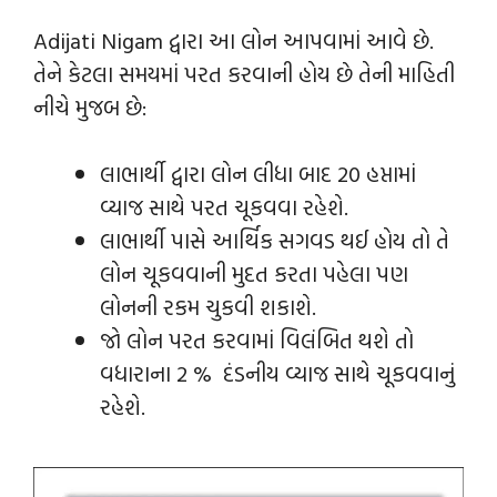
Adijati Nigam દ્વારા આ લોન આપવામાં આવે છે.
તેને કેટલા સમયમાં પરત કરવાની હોય છે તેની માહિતી
નીચે મુજબ છે:
લાભાર્થી દ્વારા લોન લીધા બાદ 20 હપ્તામાં
વ્યાજ સાથે પરત ચૂકવવા રહેશે.
લાભાર્થી પાસે આર્થિક સગવડ થઈ હોય તો તે
લોન ચૂકવવાની મુદત કરતા પહેલા પણ
લોનની રકમ ચુકવી શકાશે.
જો લોન પરત કરવામાં વિલંબિત થશે તો
વધારાના 2 % દંડનીય વ્યાજ સાથે ચૂકવવાનું
રહેશે.