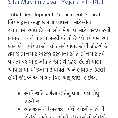
Silai Machine Loan Yojana ની પાત્રતા
Tribal Development Department Gujarat
નિગમ દ્વારા દરજી કામના વ્યવસાય માટે લોન
આપવામાં આવે છે. આ લોન મેળવવા માટે અરજદારની
લાયકાત અને પાત્રતા નક્કી કરેલી છે. જો તમે પણ આ
લોન લેવા માંગતા હોય તો તમને ખબર હોવી જોઈએ કે
તમે જે લોન માટે અરજી કરવાના છો તે લોન માટે તમે
પાત્રતા ધરાવો કે નહિ તે જાણવું જરૂરી છે. તો ચાલો
આપણે આ યોજના માટે પાત્રતા અને લાયકાત કેટલી
હોવી જોઇએ એ બાબત વિશે થોડુ જાણી લઈએ.
આદિજાતિ વર્ગના છે તેનું પ્રમાણપત્ર હોવું
જરૂરી છે.
અરજદારની ઉંમર 18 વર્ષથી ઓછી ન હોવી
જોઇએ અને 55 વર્ષ થી વધુ ન હોવી જોઈએ.