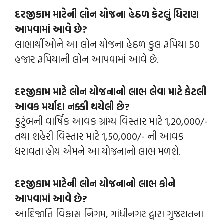
દરજીકામ માટેની લોન યોજના હેઠળ કેટલું ધિરાણ
આપવામાં આવે છે?
લાભાર્થીઓને આ લોન યોજના હેઠળ કુલ રૂપિયા 50
હજાર રૂપિયાની લોન આપવામાં આવે છે.
દરજીકામ માટે લોન યોજનાનો લાભ લેવા માટે કેટલી
આવક મર્યાદા નક્કી થયેલી છે?
કુટુંબની વાર્ષિક આવક ગ્રામ્ય વિસ્તાર માટે 1,20,000/-
તથા શહેરી વિસ્તાર માટે 1,50,000/- ની આવક
ધરાવતા હોય એમને આ યોજનાનો લાભ મળશે.
દરજીકામ માટેની લોન યોજનાનો લાભ કોને
આપવામાં આવે છે?
આદિજાતિ વિકાસ નિગમ, ગાંધીનગર દ્વારા ગુજરાતના