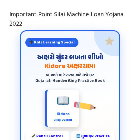
Important Point Silai Machine Loan Yojana
2022
Kids Learning Special
અક્ષરો સુંદર લખતા શીખો
Kidora અક્ષરયાત્રા
બાળકો માટે સરળ અને મજેદાર
Gujarati Handwriting Practice Book
Kidora
અક્ષરયાત્રા
Pencil Control
મૂળાક્ષર Practice