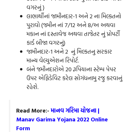
વગરનું )
લાભાર્થીનાં જામીનદાર-1 અને 2 ના મિલ્કતનો
પુરાવો (જમીન નાં 7/12 અને 8/અ અથવા
મકાન નાં દસ્તાવેજ અથવા તાજેતર નું પ્રોપર્ટી
કાર્ડ બીજા વગરનું)
જામીનદાર-1 અને 2 નું મિલ્કતનુ સરકાર
માન્ય વેલ્યુએશન રિપોર્ટ.
બંને જમીનદારોએ 20 રૂપિયાના સ્ટેમ્પ પેપર
ઉપર એફિડેવિટ કરેલ સોગંધનામુ રજુ કરવાનું
રહેશે.
Read More:-
માનવ ગરિમા યોજના |
Manav Garima Yojana 2022 Online
Form