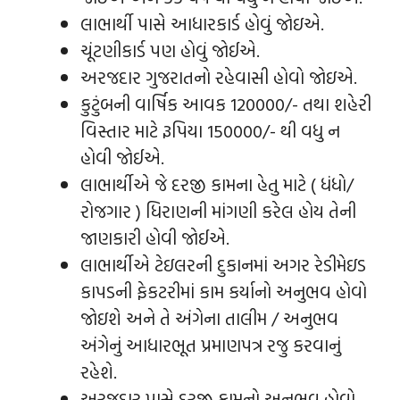
લાભાર્થી પાસે આધારકાર્ડ હોવું જોઇએ.
ચૂંટણીકાર્ડ પણ હોવું જોઈએ.
અરજદાર ગુજરાતનો રહેવાસી હોવો જોઇએ.
કુટુંબની વાર્ષિક આવક 120000/- તથા શહેરી
વિસ્તાર માટે રૂપિયા 150000/- થી વધુ ન
હોવી જોઈએ.
લાભાર્થીએ જે દરજી કામના હેતુ માટે ( ધંધો/
રોજગાર ) ધિરાણની માંગણી કરેલ હોય તેની
જાણકારી હોવી જોઈએ.
લાભાર્થીએ ટેઇલરની દુકાનમાં અગર રેડીમેઇડ
કાપડની ફેકટરીમાં કામ કર્યાનો અનુભવ હોવો
જોઇશે અને તે અંગેના તાલીમ / અનુભવ
અંગેનું આધારભૂત પ્રમાણપત્ર રજુ કરવાનું
રહેશે.
અરજદાર પાસે દરજી કામનો અનુભવ હોવો