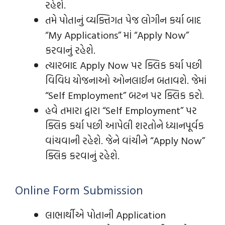
રહેશે.
તમે પોતાનું વ્યક્તિગત પેજ લોગીન કર્યા બાદ
“My Applications” માં “Apply Now”
કરવાનું રહેશે.
ત્યારબાદ Apply Now પર ક્લિક કર્યા પછી
વિવિધ યોજનાઓ ઓનલાઈન બતાવશે. જેમાં
“Self Employment” બટન પર ક્લિક કરો.
હવે તમારા દ્વારા “Self Employment” પર
ક્લિક કર્યા પછી આપેલી શરતોને ધ્યાનપૂર્વક
વાંચવાની રહેશે. જેને વાંચીને “Apply Now”
ક્લિક કરવાનું રહેશે.
Online Form Submission
લાભાર્થીએ પોતાની Application