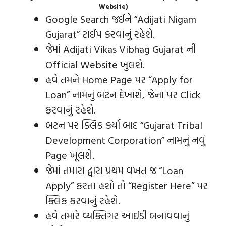
Website)
Google Search જઈને “Adijati Nigam
Gujarat” ટાઈપ કરવાનું રહેશે.
જેમાં Adijati Vikas Vibhag Gujarat ની
Official Website ખુલશે.
હવે તમને Home Page પર “Apply for
Loan” નામનું બટન દેખાશે, જેના પર Click
કરવાનું રહેશે.
બટન પર ક્લિક કર્યા બાદ “Gujarat Tribal
Development Corporation” નામનું નવું
Page ખૂલશે.
જેમાં તમારા દ્વારા પ્રથમ વખત જ “Loan
Apply” કરતા હશો તો “Register Here” પર
ક્લિક કરવાનું રહેશે.
હવે તમારે વ્યક્તિગર આઈડી બનાવવાનું