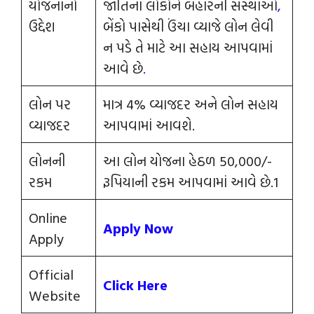
યોજનાનો
જાતિના લોકોને બહારની સંસ્થાઓ
,
ઉદ્દેશ
બેંકો પાસેથી ઉંચા વ્યાજે લોન લેવી
ન પડે તે માટે આ સહાય આપવામાં
આવે છે
.
લોન પર
માત્ર 4% વ્યાજદર અને લોન સહાય
વ્યાજદર
આપવામાં આવશે.
લોનની
આ લોન યોજના હેઠળ 50,000/-
રકમ
રૂપિયાની રકમ આપવામાં આવે છે.1
Online
Apply Now
Apply
Official
Click Here
Website