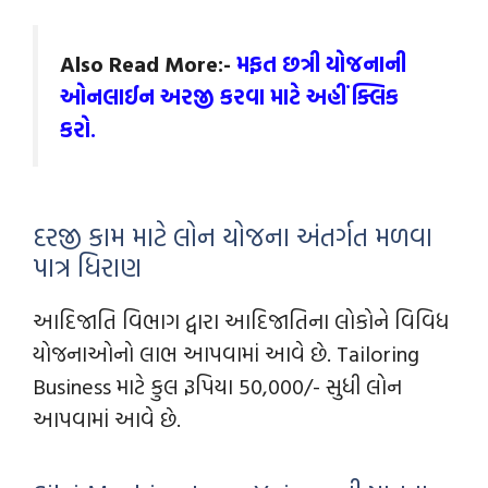
Also Read More:-
મફત છત્રી યોજનાની
ઓનલાઈન અરજી કરવા માટે અહીં ક્લિક
કરો.
દરજી કામ માટે લોન યોજના અંતર્ગત મળવા
પાત્ર ધિરાણ
આદિજાતિ વિભાગ દ્વારા આદિજાતિના લોકોને વિવિધ
યોજનાઓનો લાભ આપવામાં આવે છે. Tailoring
Business માટે કુલ રૂપિયા 50,000/- સુધી લોન
આપવામાં આવે છે.