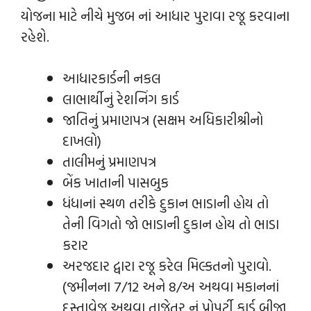
યોજના માટે નીચે મુજબ નાં આધાર પુરાવા રજૂ કરવાના
રહેશે.
આધારકાર્ડની નકલ
લાભાર્થીનું રેશનિંગ કાર્ડ
જાતિનું પ્રમાણપત્ર (સક્ષમ અધિકારીશ્રીનો
દાખલો)
તાલીમનું પ્રમાણપત્ર
બેંક ખાતાની પાસબુક
ધંધાનાં સ્થળ તરીકે દુકાન ભાડાની હોય તો
તેની વિગતો જો ભાડાની દુકાન હોય તો ભાડા
કરાર
અરજદાર દ્વારા રજૂ કરેલ મિલ્કતનો પુરાવો.
(જમીનના 7/12 અને 8/અ અથવા મકાનનાં
દસ્તાવેજ અથવા તાજેતર નું પ્રોપર્ટી કાર્ડ બીજા