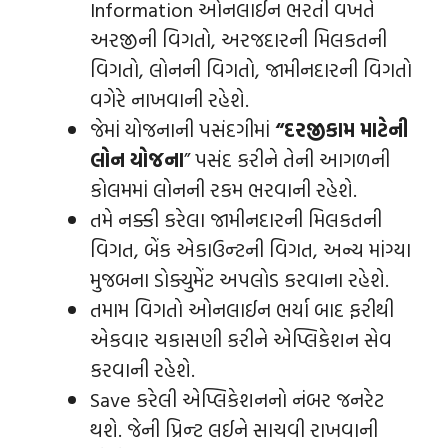
Information ઓનલાઈન ભરતી વખતે
અરજીની વિગતો, અરજદારની મિલકતની
વિગતો, લોનની વિગતો, જામીનદારની વિગતો
વગેરે નાખવાની રહેશે.
જેમાં યોજનાની પસંદગીમાં
“
દરજીકામ માટેની
લોન યોજના
” પસંદ કરીને તેની આગળની
કોલમમાં લોનની રકમ ભરવાની રહેશે.
તમે નક્કી કરેલા જામીનદારની મિલકતની
વિગત, બેંક એકાઉન્‍ટની વિગત, અન્ય માંગ્યા
મુજબના ડોક્યુમેંટ અપલોડ કરવાના રહેશે.
તમામ વિગતો ઓનલાઈન ભર્યા બાદ ફરીથી
એકવાર ચકાસણી કરીને એપ્લિકેશન સેવ
કરવાની રહેશે.
Save કરેલી એપ્લિકેશનનો નંબર જનરેટ
થશે. જેની પ્રિન્‍ટ લઈને સાચવી રાખવાની