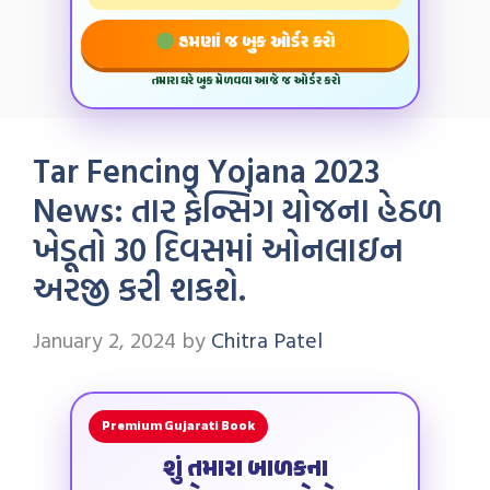
હમણાં જ બુક ઓર્ડર કરો
તમારા ઘરે બુક મેળવવા આજે જ ઓર્ડર કરો
Tar Fencing Yojana 2023
News: તાર ફેન્સિંગ યોજના હેઠળ
ખેડૂતો 30 દિવસમાં ઓનલાઇન
અરજી કરી શકશે.
January 2, 2024
by
Chitra Patel
Premium Gujarati Book
શું તમારા બાળકના