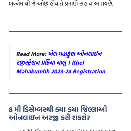
બન્નેમાંથી જે ઓછું હોય તે પ્રમાણે સહાય અપાયછે.
Read More:
ખેલ મહાકુંભ ઓનલાઈન
રજીસ્ટ્રેશન પ્રક્રિયા ચાલુ । Khel
Mahakumbh 2023-24 Registration
8 મી ડિસેમ્બરથી કયા કયા જિલ્લાઓ
ઓનલાઇન અરજી કરી શકશે?