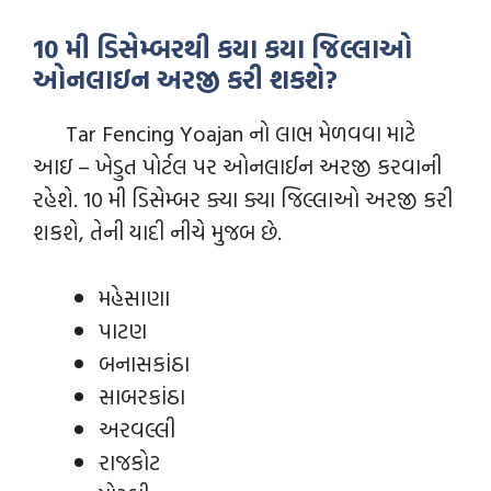
10 મી ડિસેમ્બરથી કયા કયા જિલ્લાઓ
ઓનલાઇન અરજી કરી શકશે?
Tar Fencing Yoajan નો લાભ મેળવવા માટે
આઇ – ખેડુત પોર્ટલ પર ઓનલાઈન અરજી કરવાની
રહેશે. 10 મી ડિસેમ્બર ક્યા ક્યા જિલ્લાઓ અરજી કરી
શકશે, તેની યાદી નીચે મુજબ છે.
મહેસાણા
પાટણ
બનાસકાંઠા
સાબરકાંઠા
અરવલ્લી
રાજકોટ