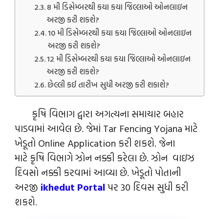
8 મી ડિસેમ્બરથી કયા કયા જિલ્લાઓ ઓનલાઇન
અરજી કરી શકશે?
10 મી ડિસેમ્બરથી કયા કયા જિલ્લાઓ ઓનલાઇન
અરજી કરી શકશે?
12 મી ડિસેમ્બરથી કયા કયા જિલ્લાઓ ઓનલાઇન
અરજી કરી શકશે?
છેલ્લી કઈ તારીખ સુધી અરજી કરી શકાશે?
કૃષિ વિભાગ દ્વારા અગત્યના સમાચાર બહાર
પાડવામાં આવેલ છે. જેમાં Tar Fencing Yojana માટે
ખેડૂતો Online Application કરી શકશે. જેના
માટે કૃષિ વિભાગે ઝોન નક્કી કરેલા છે. ઝોન વાઇઝ
દિવસો નક્કી કરવામાં આવ્યા છે. ખેડૂતો પોતાની
અરજી
ikhedut Portal
પર 30 દિવસ સુધી કરી
શકશે.