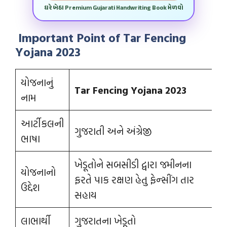
ઘરે બેઠા Premium Gujarati Handwriting Book મેળવો
Important Point of Tar Fencing
Yojana 2023
યોજનાનું
Tar Fencing Yojana 2023
નામ
આર્ટીકલની
ગુજરાતી અને અંગ્રેજી
ભાષા
ખેડૂતોને સબસીડી દ્વારા જમીનના
યોજનાનો
ફરતે પાક રક્ષણ હેતુ ફેન્‍સીંગ તાર
ઉદ્દેશ
સહાય
લાભાર્થી
ગુજરાતના ખેડૂતો