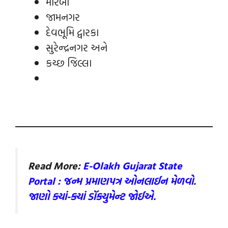
મોરબી
જામનગર
દેવભૂમિ દ્વારકા
સુરેન્દ્રનગર અને
કચ્છ જિલ્લા
Read More:
E-Olakh Gujarat State
Portal : જન્મ પ્રમાણપત્ર ઓનલાઈન મેળવો.
જાણો ક્યાં-ક્યાં ડૉક્યુમેન્‍ટ જોઈએ.