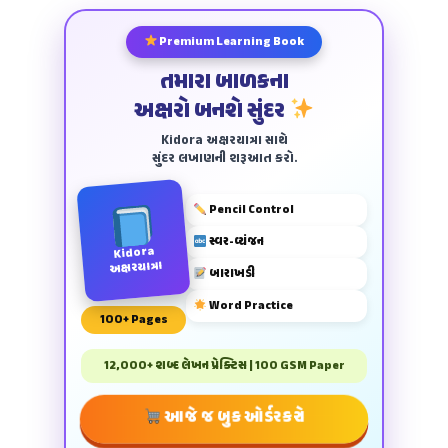
Premium Learning Book
તમારા બાળકના
અક્ષરો બનશે સુંદર
Kidora અક્ષરયાત્રા સાથે
સુંદર લખાણની શરૂઆત કરો.
Pencil Control
સ્વર-વ્યંજન
Kidora
અક્ષરયાત્રા
બારાખડી
Word Practice
100+ Pages
12,000+ શબ્દ લેખન પ્રેક્ટિસ | 100 GSM Paper
આજે જ બુક ઓર્ડર કરો