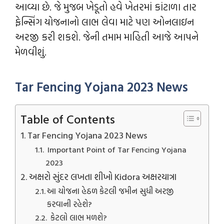
આવ્યા છે. જે મુજબ ખેડૂતો હવે ખેતરમાં કાંટાળા તાર
ફેન્સિંગ યોજનાનો લાભ લેવા માટે પણ ઓનલાઇન
અરજી કરી શકશે. જેની તમામ માહિતી આજે આપને
મેળવીશું.
Tar Fencing Yojana 2023 News
Table of Contents
Tar Fencing Yojana 2023 News
Important Point of Tar Fencing Yojana
2023
અક્ષરો સુંદર લખતા શીખો Kidora અક્ષરયાત્રા
આ યોજના હેઠળ કેટલી જમીન સુધી અરજી
કરવાની રહેશે?
કેટલો લાભ મળશે?