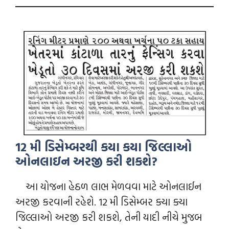
12 મી ડિસેમ્બરથી કયા કયા જિલ્લાઓ
ઓનલાઇન અરજી કરી શકશે?
આ યોજના હેઠળ લાભ મેળવવા માટે ઓનલાઈન
અરજી કરવાની રહેશે. 12 મી ડિસેમ્બર ક્યા ક્યા
જિલ્લાઓ અરજી કરી શકશે, તેની યાદી નીચે મુજબ