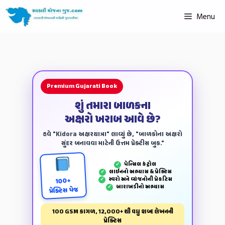
Menu
Premium Gujarati Book
શું તમારા બાળકના
અક્ષરો ખરાબ આવે છે?
હવે "Kidora અક્ષરયાત્રા" લાવ્યું છે, "બાળકોના અક્ષરો
સુંદર બનાવવા માટેની ઉત્તમ પ્રેક્ટીસ બુક."
પેન્‍સિલ કંટ્રોલ
✓
લાઈનનો અભ્યાસ & પ્રેક્ટિસ
✓
સ્વરો અને વ્યંજનોની પ્રેકટિસ
✓
100+
બારાખડીનો અભ્યાસ
✓
પ્રેક્ટિસ પેજ
100 GSM કાગળ, 12,000+ થી વધુ શબ્દ લેખનની
પ્રેક્ટિસ