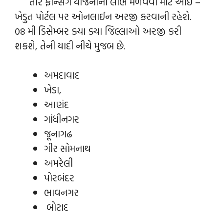
તાર ફેન્સિંગ યોજનાનો લાભ મેળવવા માટે આઇ –
ખેડુત પોર્ટલ પર ઓનલાઈન અરજી કરવાની રહેશે.
08 મી ડિસેમ્બર ક્યા ક્યા જિલ્લાઓ અરજી કરી
શકશે, તેની યાદી નીચે મુજબ છે.
અમદાવાદ
ખેડા,
આણંદ
ગાંધીનગર
જૂનાગઢ
ગીર સોમનાથ
અમરેલી
પોરબંદર
ભાવનગર
બોટાદ