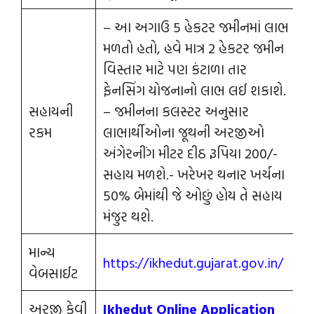
– આ અગાઉ 5 હેકટર જમીનમાં લાભ
મળતો હતો, હવે માત્ર 2 હેકટર જમીન
વિસ્તાર માટે પણ કંટાળા તાર
ફેનસિંગ યોજનાનો લાભ લઈ શકાશે.
સહાયની
– જમીનના કલસ્ટર અનુસાર
રકમ
લાભાર્થીઓના જૂથની અરજીઓ
અંગેરનીંગ મીટર દીઠ રૂપિયા 200/-
સહાય મળશે.- ખરેખર થનાર ખર્ચના
50% બેમાંથી જે ઓછું હોય તે સહાય
મંજુર થશે.
માન્ય
https://ikhedut.gujarat.gov.in/
વેબસાઈટ
અરજી કેવી
Ikhedut Online Application