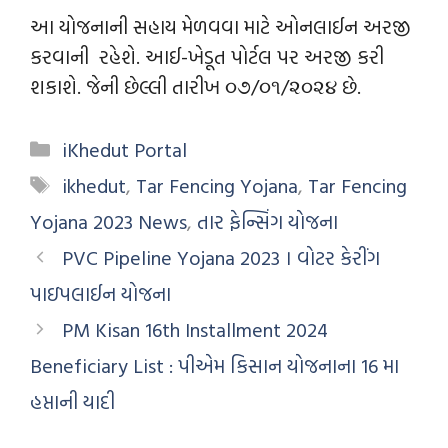
આ યોજનાની સહાય મેળવવા માટે ઓનલાઈન અરજી
કરવાની રહેશે. આઈ-ખેડૂત પોર્ટલ પર અરજી કરી
શકાશે. જેની છેલ્લી તારીખ ૦૭/૦૧/૨૦૨૪ છે.
iKhedut Portal
ikhedut
,
Tar Fencing Yojana
,
Tar Fencing
Yojana 2023 News
,
તાર ફેન્સિંગ યોજના
PVC Pipeline Yojana 2023 । વોટર કેરીંગ
પાઇપલાઈન યોજના
PM Kisan 16th Installment 2024
Beneficiary List : પીએમ કિસાન યોજનાના 16 મા
હપ્તાની યાદી