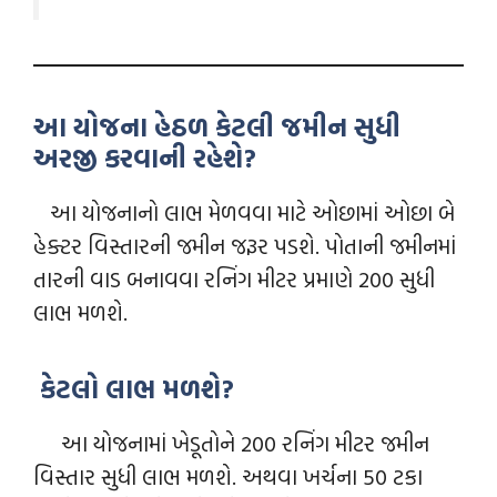
આ યોજના હેઠળ કેટલી જમીન સુધી
અરજી કરવાની રહેશે?
આ યોજનાનો લાભ મેળવવા માટે ઓછામાં ઓછા બે
હેક્ટર વિસ્તારની જમીન જરૂર પડશે. પોતાની જમીનમાં
તારની વાડ બનાવવા રનિંગ મીટર પ્રમાણે 200 સુધી
લાભ મળશે.
કેટલો લાભ મળશે?
આ યોજનામાં ખેડૂતોને 200 રનિંગ મીટર જમીન
વિસ્તાર સુધી લાભ મળશે. અથવા ખર્ચના 50 ટકા