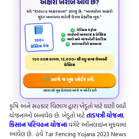
અક્ષરો ખરાબ આવે છે?
હવે "Kidora અક્ષરયાત્રા" લાવ્યું છે, "બાળકોના અક્ષરો
સુંદર બનાવવા માટેની ઉત્તમ પ્રેક્ટીસ બુક."
પેન્‍સિલ કંટ્રોલ
✓
લાઈનનો અભ્યાસ & પ્રેક્ટિસ
✓
સ્વરો અને વ્યંજનોની પ્રેકટિસ
✓
100+
બારાખડીનો અભ્યાસ
✓
પ્રેક્ટિસ પેજ
100 GSM કાગળ, 12,000+ થી વધુ શબ્દ લેખનની
પ્રેક્ટિસ
આજે જ બુક ઓર્ડર કરો.
તમારા ઘરે બુક મેળવવા આજે જ ઓર્ડર કરો
કૃષિ અને સહકાર વિભાગ દ્વારા ખેડૂતો માટે ઘણી બધી
યોજનાઓ બનાવેલ છે. ખેડૂતો માટે
તાડપત્રી યોજના
,
કિસાન પરિવહન યોજના
વગેરે ઑનલાઇન મૂકવામાં
આવેલ છે. હવે Tar Fencing Yojana 2023 News