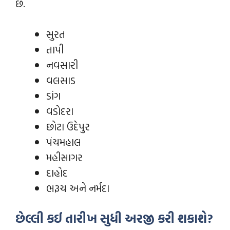
છે.
સુરત
તાપી
નવસારી
વલસાડ
ડાંગ
વડોદરા
છોટા ઉદેપુર
પંચમહાલ
મહીસાગર
દાહોદ
ભરૂચ અને નર્મદા
છેલ્લી કઈ તારીખ સુધી અરજી કરી શકાશે?