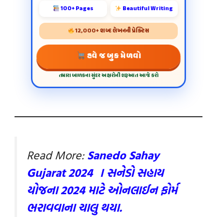
100+ Pages
Beautiful Writing
12,000+ શબ્દ લેખનની પ્રેક્ટિસ
હવે જ બુક મેળવો
તમારા બાળકના સુંદર અક્ષરોની શરૂઆત આજે કરો
Read More:
Sanedo Sahay
Gujarat 2024 । સનેડો સહાય
યોજના 2024 માટે ઓનલાઈન ફોર્મ
ભરાવવાના ચાલુ થયા.