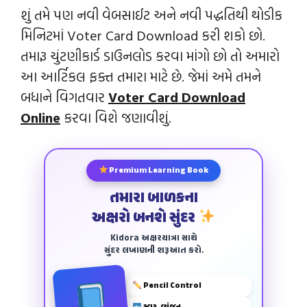
શું તમે પણ નવી વેબસાઈટ અને નવી પદ્ધતિથી થોડીક
મિનિટમાં Voter Card Download કરી શકો છો.
તમારૂ ચુંટણીકાર્ડ ડાઉનલોડ કરવા માંગો છો તો અમારો
આ આર્ટિકલ ફક્ત તમારા માટે છે. જેમાં અમે તમને
બધાને વિગતવાર
Voter Card Download
Online
કરવા વિશે જણાવીશું.
Premium Learning Book
તમારા બાળકના
અક્ષરો બનશે સુંદર
Kidora અક્ષરયાત્રા સાથે
સુંદર લખાણની શરૂઆત કરો.
Pencil Control