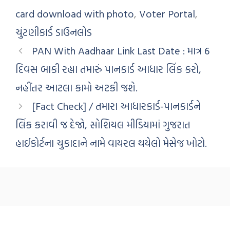
card download with photo
,
Voter Portal
,
ચુંટણીકાર્ડ ડાઉનલોડ
PAN With Aadhaar Link Last Date : માત્ર 6
દિવસ બાકી રહ્યા તમારું પાનકાર્ડ આધાર લિંક કરો,
નહીંતર આટલા કામો અટકી જશે.
[Fact Check] / તમારા આધારકાર્ડ-પાનકાર્ડને
લિંક કરાવી જ દેજો, સોશિયલ મીડિયામાં ગુજરાત
હાઈકોર્ટના ચુકાદાને નામે વાયરલ થયેલો મેસેજ ખોટો.