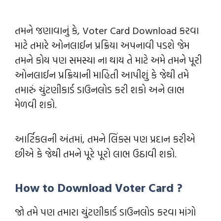
તમને જણાવાનું કે, Voter Card Download કરવા
માટે તમારે ઓનલાઈન પ્રક્રિયા અપનાવી પડશે જેમ
તમને કોય પણ સમસ્યા ના થાય તે માટે અમે તમને પૂરી
ઓનલાઈન પ્રક્રિયાની માહિતી આપીશું કે જેથી તમે
તમારું ચુંટણીકાર્ડ ડાઉનલોડ કરી શકો અને લાભ
મેળવી શકો.
આર્ટિકલની અંતમાં, તમને લિંક્સ પણ પ્રદાન કરીએ
છીએ કે જેથી તમને પૂરે પૂરો લાભ ઉઠાવી શકો.
How to Download Voter Card ?
જો તમે પણ તમારા ચુંટણીકાર્ડ ડાઉનલોડ કરવા માંગો