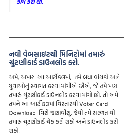
કામ કરી લો.
નવી વેબસાઇટથી મિનિટોમાં તમારું
ચુંટણીકાર્ડ ડાઉનલોડ કરો
.
અમે, અમારા આ આર્ટીકલમાં, તમે બધા વાંચકો અને
યુવાઓનું સ્વાગત કરવા માંગીએ છીએ, જો તમે પણ
તમારું ચુંટણીકાર્ડ ડાઉનલોડ કરવા માંગો છો, તો અમે
તમને આ આર્ટીકલમાં વિસ્તારથી Voter Card
Download વિશે જણાવીશું. જેથી તમે સરળતાથી
તમારું ચુંટણીકાર્ડ ચેક કરી શકો અને ડાઉનલોડ કરી
શકો.