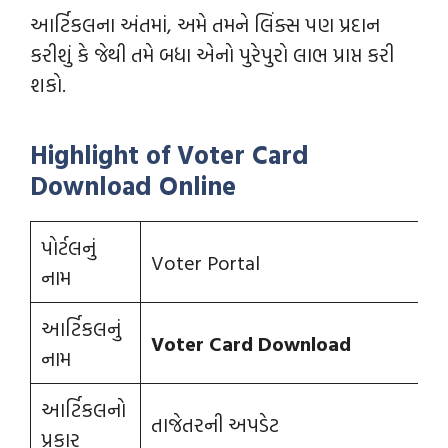
આર્ટિકલના અંતમાં, અમે તમને લિંક્સ પણ પ્રદાન
કરીશું કે જેથી તમે બધા એનો પુરેપુરો લાભ પ્રાપ્ત કરી
શકો.
Highlight of Voter Card
Download Online
પોર્ટલનું
Voter Portal
નામ
આર્ટિકલનું
Voter Card Download
નામ
આર્ટિકલનો
તાજેતરની અપડેટ
પ્રકાર