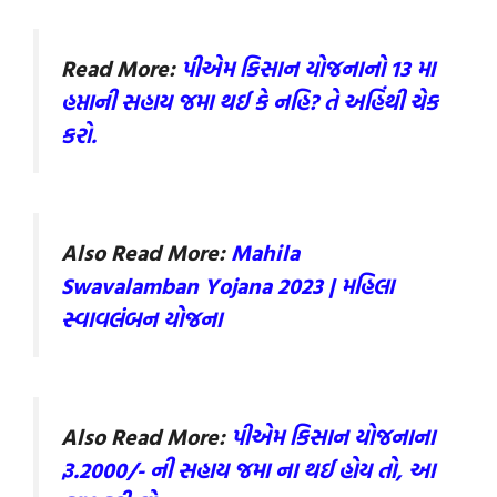
Read More:
પીએમ કિસાન યોજનાનો 13 મા
હપ્તાની સહાય જમા થઈ કે નહિ? તે અહિંથી ચેક
કરો.
Also Read More:
Mahila
Swavalamban Yojana 2023 | મહિલા
સ્વાવલંબન યોજના
Also Read More:
પીએમ કિસાન યોજનાના
રૂ.2000/- ની સહાય જમા ના થઈ હોય તો, આ