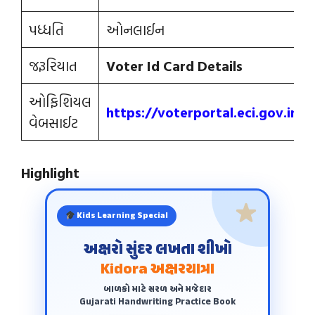
પધ્ધતિ
ઓનલાઈન
જરૂરિયાત
Voter
Id
Card
Details
ઓફિશિયલ
https
:
//voterportal.eci.gov.in/
વેબસાઈટ
Highlight
Kids Learning Special
અક્ષરો સુંદર લખતા શીખો
Kidora અક્ષરયાત્રા
બાળકો માટે સરળ અને મજેદાર
Gujarati Handwriting Practice Book