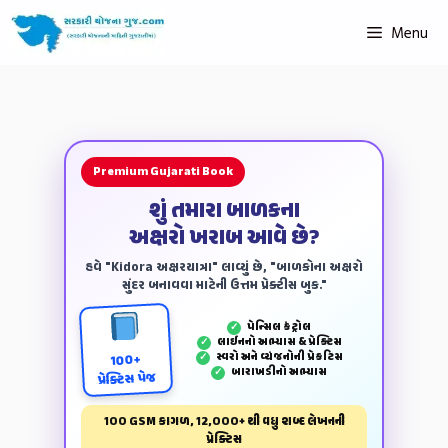
Menu
Premium Gujarati Book
શું તમારા બાળકના
અક્ષરો ખરાબ આવે છે?
હવે "Kidora અક્ષરયાત્રા" લાવ્યું છે, "બાળકોના અક્ષરો
સુંદર બનાવવા માટેની ઉત્તમ પ્રેક્ટીસ બુક."
પેન્‍સિલ કંટ્રોલ
✓
લાઈનનો અભ્યાસ & પ્રેક્ટિસ
✓
સ્વરો અને વ્યંજનોની પ્રેકટિસ
✓
100+
બારાખડીનો અભ્યાસ
✓
પ્રેક્ટિસ પેજ
100 GSM કાગળ, 12,000+ થી વધુ શબ્દ લેખનની
પ્રેક્ટિસ