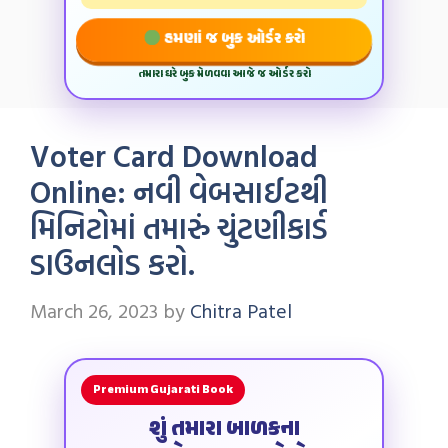
હમણાં જ બુક ઓર્ડર કરો
તમારા ઘરે બુક મેળવવા આજે જ ઓર્ડર કરો
Voter Card Download
Online: નવી વેબસાઈટથી
મિનિટોમાં તમારું ચુંટણીકાર્ડ
ડાઉનલોડ કરો.
March 26, 2023
by
Chitra Patel
Premium Gujarati Book
શું તમારા બાળકના