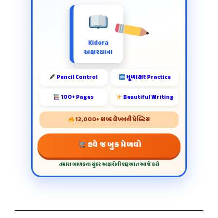
Kidora
અક્ષરયાત્રા
Pencil Control
મૂળાક્ષર Practice
100+ Pages
Beautiful Writing
12,000+ શબ્દ લેખનની પ્રેક્ટિસ
હવે જ બુક મેળવો
તમારા બાળકના સુંદર અક્ષરોની શરૂઆત આજે કરો