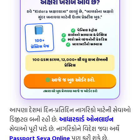
અક્ષરો ખરાબ આવે છે?
હવે "Kidora અક્ષરયાત્રા" લાવ્યું છે, "બાળકોના અક્ષરો
સુંદર બનાવવા માટેની ઉત્તમ પ્રેક્ટીસ બુક."
પેન્‍સિલ કંટ્રોલ
✓
લાઈનનો અભ્યાસ & પ્રેક્ટિસ
✓
સ્વરો અને વ્યંજનોની પ્રેકટિસ
✓
100+
બારાખડીનો અભ્યાસ
✓
પ્રેક્ટિસ પેજ
100 GSM કાગળ, 12,000+ થી વધુ શબ્દ લેખનની
પ્રેક્ટિસ
આજે જ બુક ઓર્ડર કરો.
તમારા ઘરે બુક મેળવવા આજે જ ઓર્ડર કરો
આપણા દેશમાં દિન-પ્રતિદિન નાગરિકો માટેની સેવાઓ
ડિજીટલ બની રહી છે.
આધારકાર્ડ ઓનલાઈન
સેવાઓ પૂરી પાડે છે. નાગરિકોને વિદેશ જવા અર્થે
Passport Seva Online
પણ કરી શકે છે.