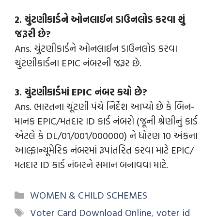
2. ચુંટણીકાર્ડને ઓનલાઈન ડાઉનલોડ કરવા શું
જરૂરી છે?
Ans. ચુંટણીકાર્ડને ઓનલાઈન ડાઉનલોડ કરવા
ચુંટણીકાર્ડના EPIC નંબરની જરૂર છે.
3. ચુંટણીકાર્ડમાં EPIC નંબર કયો છે?
Ans. ભારતના ચૂંટણી પંચે નિર્દેશ આપ્યો છે કે બિન-
માનક EPIC/મતદાર ID કાર્ડ નંબરો (જૂની શ્રેણીનું કાર્ડ
એટલે કે DL/01/001/000000) ને ધોરણ 10 અંકના
આલ્ફાન્યૂમેરિક નંબરમાં રૂપાંતરિત કરવા માટે EPIC/
મતદાર ID કાર્ડ નંબરને સમાન બનાવવા માટે.
WOMEN & CHILD SCHEMES
Voter Card Download Online
,
voter id