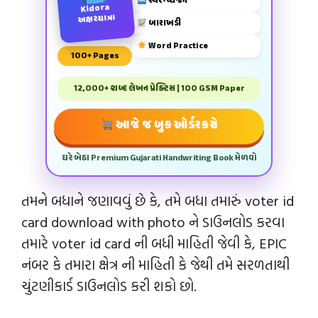
સ્વર-વ્યંજન
Kidora
અક્ષરયાત્રા
બારાખડી
Word Practice
100+ Pages
12,000+ શબ્દ લેખન પ્રેક્ટિસ | 100 GSM Paper
આજે જ બુક ઓર્ડર કરો
ઘરે બેઠા Premium Gujarati Handwriting Book મેળવો
તમને બધાને જણાવવું છે કે, તમે બધા તમારું voter id
card download with photo ને ડાઉનલોડ કરવા
તમારે voter id card ની બધી માહિતી જેવી કે, EPIC
નંબર કે તમારા ક્ષેત્ર ની માહિતી કે જેથી તમે સરળતાથી
ચુંટણીકાર્ડ ડાઉનલોડ કરી શકો છો.