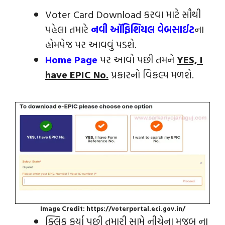
Voter Card Download કરવા માટે સૌથી
પહેલા તમારે
નવી ઑફિશિયલ વેબસાઈટ
ના
હોમપેજ પર આવવું પડશે.
Home Page
પર આવો પછી તમને
YES, I
have EPIC No.
પ્રકારનો વિકલ્પ મળશે.
Image Credit: https://voterportal.eci.gov.in/
ક્લિક કર્યા પછી તમારી સામે નીચેના મુજબ ના