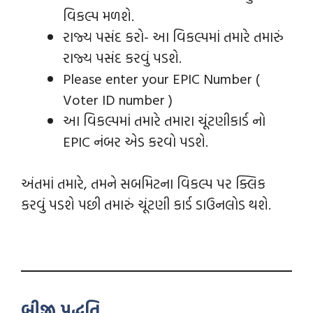
વિકલ્પ મળશે.
રાજ્ય પસંદ કરો- આ વિકલ્પમાં તમારે તમારું
રાજ્ય પસંદ કરવું પડશે.
Please enter your EPIC Number (
Voter ID number )
આ વિકલ્પમાં તમારે તમારા ચૂંટણીકાર્ડ નો
EPIC નંબર એડ કરવો પડશે.
અંતમાં તમારે, તમને સબમિટના વિકલ્પ પર ક્લિક
કરવું પડશે પછી તમારું ચૂંટણી કાર્ડ ડાઉનલોડ થશે.
બીજી પદ્ધતિ