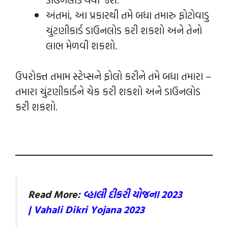
અંતમાં, આ પ્રકારથી તમે બધા તમારુ ફોટોવાડુ
ચુંટણીકાર્ડ ડાઉનલોડ કરી શકશો અને તેનો
લાભ મેળવી શકશો.
ઉપરોક્ત તમામ સ્ટેપ્સને ફોલો કરીને તમે બધા તમારા –
તમારા ચુંટણીકાર્ડને ચેક કરી શકશો અને ડાઉનલોડ
કરી શકશો.
Read More:
વ્હાલી દીકરી યોજના 2023
| Vahali Dikri Yojana 2023