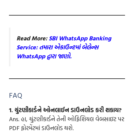
Read More:
SBI WhatsApp Banking
Service: તમારા એકાઉન્‍ટમાં બેલેન્‍સ
WhatsApp દ્વારા જાણો.
FAQ
1. ચુંટણીકાર્ડને ઓનલાઈન ડાઉનલોડ કરી શકાય?
Ans. હા, ચુંટણીકાર્ડને તેની ઓફિશિયલ વેબસાઇટ પર
PDF ફોરમેંટમાં ડાઉનલોડ થશે.