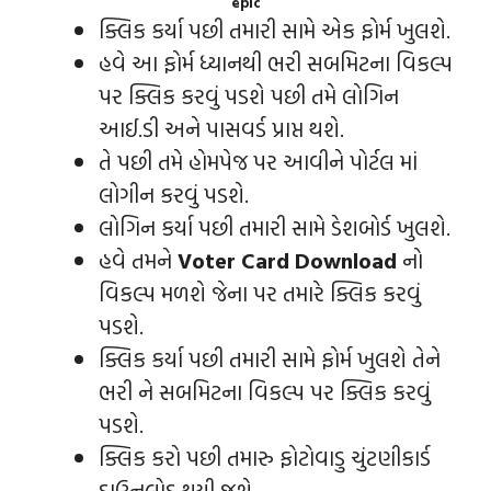
epic
ક્લિક કર્યા પછી તમારી સામે એક ફોર્મ ખુલશે.
હવે આ ફોર્મ ધ્યાનથી ભરી સબમિટના વિકલ્પ
પર ક્લિક કરવું પડશે પછી તમે લોગિન
આઈ.ડી અને પાસવર્ડ પ્રાપ્ત થશે.
તે પછી તમે હોમપેજ પર આવીને પોર્ટલ માં
લોગીન કરવું પડશે.
લોગિન કર્યા પછી તમારી સામે ડેશબોર્ડ ખુલશે.
હવે તમને
Voter Card Download
નો
વિકલ્પ મળશે જેના પર તમારે ક્લિક કરવું
પડશે.
ક્લિક કર્યા પછી તમારી સામે ફોર્મ ખુલશે તેને
ભરી ને સબમિટના વિકલ્પ પર ક્લિક કરવું
પડશે.
ક્લિક કરો પછી તમારુ ફોટોવાડુ ચુંટણીકાર્ડ
ડાઉનલોડ થયી જશે.