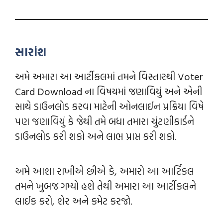
સારાંશ
અમે અમારા આ આર્ટીકલમાં તમને વિસ્તારથી Voter
Card Download ના વિષયમાં જણાવિયું અને એની
સાથે ડાઉનલોડ કરવા માટેની ઓનલાઈન પ્રક્રિયા વિષે
પણ જણાવિયું કે જેથી તમે બધા તમારા ચુંટણીકાર્ડને
ડાઉનલોડ કરી શકો અને લાભ પ્રાપ્ત કરી શકો.
અમે આશા રાખીએ છીએ કે, અમારો આ આર્ટિકલ
તમને ખુબજ ગમ્યો હશે તેથી અમારા આ આર્ટીકલને
લાઈક કરો, શેર અને કમેટ કરજો.