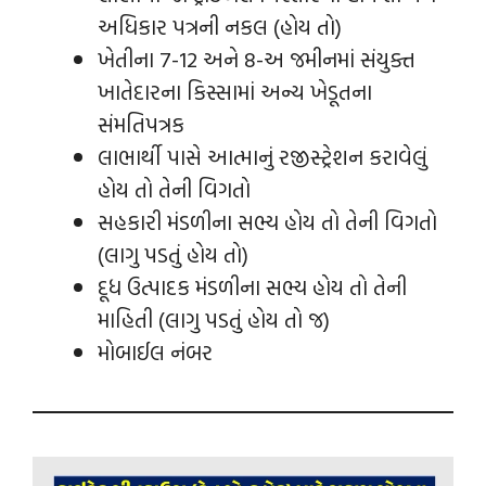
અધિકાર પત્રની નકલ (હોય તો)
ખેતીના 7-12 અને 8-અ જમીનમાં સંયુક્ત
ખાતેદારના કિસ્સામાં અન્ય ખેડૂતના
સંમતિપત્રક
લાભાર્થી પાસે આત્માનું રજીસ્ટ્રેશન કરાવેલું
હોય તો તેની વિગતો
સહકારી મંડળીના સભ્ય હોય તો તેની વિગતો
(લાગુ પડતું હોય તો)
દૂધ ઉત્પાદક મંડળીના સભ્ય હોય તો તેની
માહિતી (લાગુ પડતું હોય તો જ)
મોબાઈલ નંબર