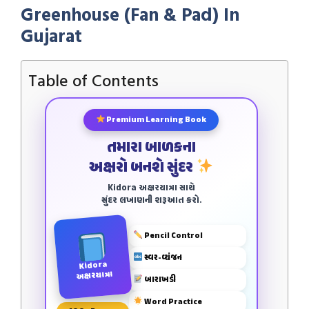
Greenhouse (Fan & Pad) In
Gujarat
Table of Contents
Premium Learning Book
તમારા બાળકના
અક્ષરો બનશે સુંદર
Kidora અક્ષરયાત્રા સાથે
સુંદર લખાણની શરૂઆત કરો.
Pencil Control
સ્વર-વ્યંજન
Kidora
અક્ષરયાત્રા
બારાખડી
Word Practice