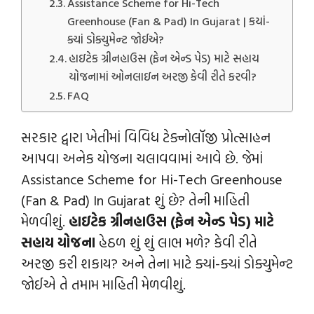
Assistance Scheme for Hi-Tech
Greenhouse (Fan & Pad) In Gujarat | કયાં-
ક્યાં ડોક્યુમેન્‍ટ જોઈએ?
હાઇટેક ગ્રીનહાઉસ (ફેન એન્ડ પેડ) માટે સહાય
યોજનામાં ઓનલાઇન અરજી કેવી રીતે કરવી?
FAQ
સરકાર દ્વારા ખેતીમાં વિવિધ ટેક્નોલૉજી પ્રોત્સાહન
આપવા અનેક યોજના ચલાવવામાં આવે છે. જેમાં
Assistance Scheme for Hi-Tech Greenhouse
(Fan & Pad) In Gujarat શું છે? તેની માહિતી
મેળવીશું.
હાઇટેક ગ્રીનહાઉસ (ફેન એન્ડ પેડ) માટે
સહાય યોજના
હેઠળ શું શું લાભ મળે? કેવી રીતે
અરજી કરી શકાય? અને તેના માટે ક્યાં-ક્યાં ડોક્યુમેન્‍ટ
જોઈએ તે તમામ માહિતી મેળવીશું.