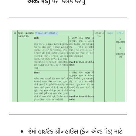
એન્ડ પેડ)
પર ક્લિક કરવું.
જેમાં હાઇટેક ગ્રીનહાઉસ (ફેન એન્ડ પેડ) માટે