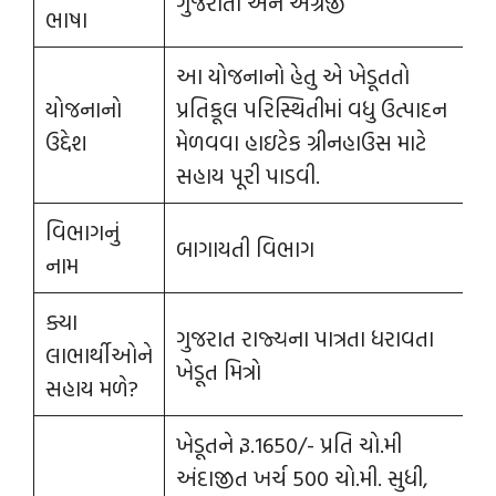
ગુજરાતી અને અંગ્રેજી
ભાષા
આ યોજનાનો હેતુ એ ખેડૂતતો
યોજનાનો
પ્રતિકૂલ પરિસ્થિતીમાં વધુ ઉત્પાદન
ઉદ્દેશ
મેળવવા હાઇટેક ગ્રીનહાઉસ માટે
સહાય પૂરી પાડવી.
વિભાગનું
બાગાયતી વિભાગ
નામ
ક્યા
ગુજરાત રાજ્યના પાત્રતા ધરાવતા
લાભાર્થીઓને
ખેડૂત મિત્રો
સહાય મળે?
ખેડૂતને રૂ.1650/- પ્રતિ ચો.મી
અંદાજીત ખર્ચ 500 ચો.મી. સુધી,