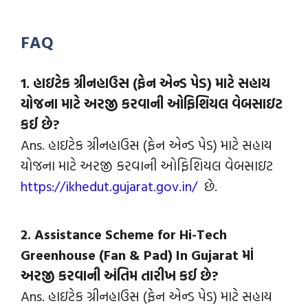
FAQ
1. હાઇટેક ગ્રીનહાઉસ (ફેન એન્ડ પેડ) માટે સહાય
યોજના માટે અરજી કરવાની ઓફિશિયલ વેબસાઇટ
કઈ છે?
Ans. હાઇટેક ગ્રીનહાઉસ (ફેન એન્ડ પેડ) માટે સહાય
યોજના માટે અરજી કરવાની ઓફિશિયલ વેબસાઇટ
https://ikhedut.gujarat.gov.in/
છે.
2. Assistance Scheme for Hi-Tech
Greenhouse (Fan & Pad) In Gujarat માં
અરજી કરવાની અંતિમ તારીખ કઈ છે?
Ans. હાઇટેક ગ્રીનહાઉસ (ફેન એન્ડ પેડ) માટે સહાય