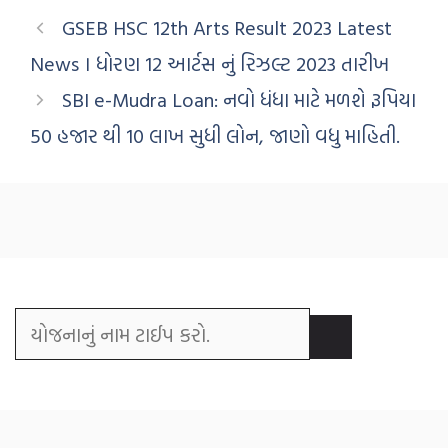
GSEB HSC 12th Arts Result 2023 Latest
News । ધોરણ 12 આર્ટસ નું રિઝલ્ટ 2023 તારીખ
SBI e-Mudra Loan: નવો ધંધા માટે મળશે રૂપિયા
50 હજાર થી 10 લાખ સુધી લોન, જાણો વધુ માહિતી.