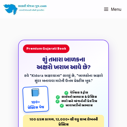
Menu
Premium Gujarati Book
શું તમારા બાળકના
અક્ષરો ખરાબ આવે છે?
હવે "Kidora અક્ષરયાત્રા" લાવ્યું છે, "બાળકોના અક્ષરો
સુંદર બનાવવા માટેની ઉત્તમ પ્રેક્ટીસ બુક."
પેન્‍સિલ કંટ્રોલ
✓
લાઈનનો અભ્યાસ & પ્રેક્ટિસ
✓
સ્વરો અને વ્યંજનોની પ્રેકટિસ
✓
100+
બારાખડીનો અભ્યાસ
✓
પ્રેક્ટિસ પેજ
100 GSM કાગળ, 12,000+ થી વધુ શબ્દ લેખનની
પ્રેક્ટિસ