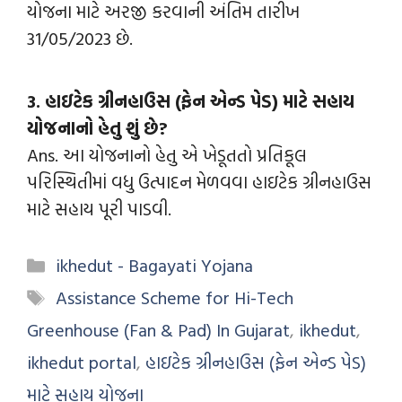
યોજના માટે અરજી કરવાની અંતિમ તારીખ
31/05/2023 છે.
3. હાઇટેક ગ્રીનહાઉસ (ફેન એન્ડ પેડ) માટે સહાય
યોજનાનો હેતુ શું છે?
Ans. આ યોજનાનો હેતુ એ ખેડૂતતો પ્રતિકૂલ
પરિસ્થિતીમાં વધુ ઉત્પાદન મેળવવા હાઇટેક ગ્રીનહાઉસ
માટે સહાય પૂરી પાડવી.
ikhedut - Bagayati Yojana
Assistance Scheme for Hi-Tech
Greenhouse (Fan & Pad) In Gujarat
,
ikhedut
,
ikhedut portal
,
હાઇટેક ગ્રીનહાઉસ (ફેન એન્ડ પેડ)
માટે સહાય યોજના