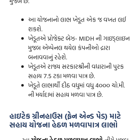
મુજબ છે.
આ યોજનાનો લાભ ખેડૂત એક જ વખત લઈ
શકશે.
ખેડૂતએ પ્રોજેક્ટ બેઝ- MIDH ની ગાઇડ્લાઇન
મુજબ એમ્પેનલ થયેલ કંપનીઓ દ્રારા
બનાવવાનું રહેશે.
ખેડૂતએ રાજય સરકારશ્રીની વધારાની પુરક
સહાય 7.5 ટકા મળવા પાત્ર છે.
ખેડૂતે લાભાર્થી દીઠ વધુમાં વધુ 4૦૦૦ ચો.મી.
ની મર્યાદામાં સહાય મળવા પાત્ર છે.
હાઇટેક ગ્રીનહાઉસ (ફેન એન્ડ પેડ) માટે
સહાય યોજના
હેઠળ મળવાપાત્ર લાભો
આ
યોજના
હેઠળ મળવાપાત્ર લાભો
નીચે મુજબ