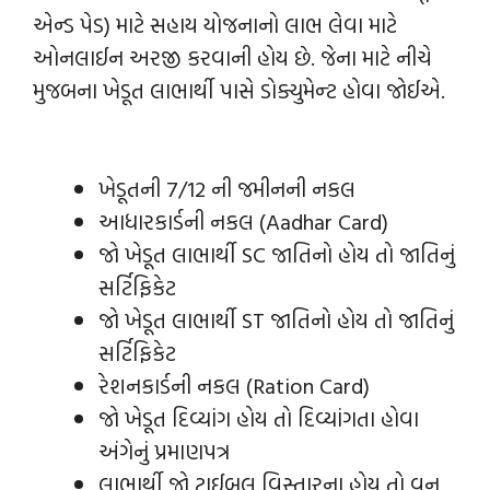
એન્ડ પેડ) માટે સહાય યોજનાનો લાભ લેવા માટે
ઓનલાઈન અરજી કરવાની હોય છે. જેના માટે નીચે
મુજબના ખેડૂત લાભાર્થી પાસે ડોક્યુમેન્‍ટ હોવા જોઈએ.
ખેડૂતની 7/12 ની જમીનની નકલ
આધારકાર્ડની નકલ (Aadhar Card)
જો ખેડૂત લાભાર્થી SC જાતિનો હોય તો જાતિનું
સર્ટિફિકેટ
જો ખેડૂત લાભાર્થી ST જાતિનો હોય તો જાતિનું
સર્ટિફિકેટ
રેશનકાર્ડની નકલ (Ration Card)
જો ખેડૂત દિવ્યાંગ હોય તો દિવ્યાંગતા હોવા
અંગેનું પ્રમાણપત્ર
લાભાર્થી જો ટ્રાઈબલ વિસ્તારના હોય તો વન