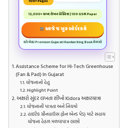
100+ Pages
12,000+ શબ્દ લેખન પ્રેક્ટિસ | 100 GSM Paper
આજે જ બુક ઓર્ડર કરો
ઘરે બેઠા Premium Gujarati Handwriting Book મેળવો
Assistance Scheme for Hi-Tech Greenhouse
(Fan & Pad) In Gujarat
યોજનાનો હેતુ
Highlight Point
અક્ષરો સુંદર લખતા શીખો Kidora અક્ષરયાત્રા
યોજનાની પાત્રતા અને નિયમો
હાઇટેક ગ્રીનહાઉસ (ફેન એન્ડ પેડ) માટે સહાય
યોજના હેઠળ મળવાપાત્ર લાભો