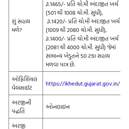
રૂ.1465/- પ્રતિ ચો.મી અંદાજીત ખર્ચ
(501 થી 1008 ચો.મી. સુધી),
શું સહાય
રૂ.1420/- પ્રતિ ચો.મી અંદાજીત ખર્ચ
મળે?
(1009 થી 2080 ચો.મી. સુધી),
રૂ.1400/- પ્રતિ ચો.મી અંદાજીત ખર્ચ
(2081 થી 4000 ચો.મી. સુધી) જેમાં
સામાન્ય ખેડુતને 50 ટકા સહાય
મળવા પાત્ર છે.
ઓફિશિયલ
https://ikhedut.gujarat.gov.in/
વેબસાઈટ
અરજીની
ઓનલાઇન
પદ્ધતિ
અરજી