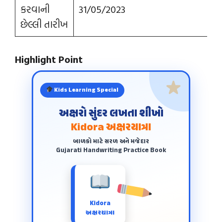
કરવાની
31/05/2023
છેલ્લી તારીખ
Highlight Point
Kids Learning Special
અક્ષરો સુંદર લખતા શીખો
Kidora અક્ષરયાત્રા
બાળકો માટે સરળ અને મજેદાર
Gujarati Handwriting Practice Book
Kidora
અક્ષરયાત્રા