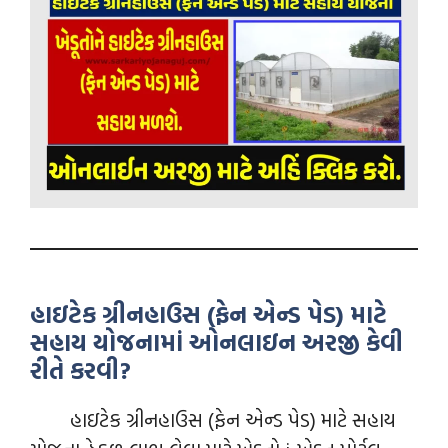
હાઇટેક ગ્રીનહાઉસ (ફેન એન્ડ પેડ) માટે
સહાય યોજનામાં ઓનલાઇન અરજી કેવી
રીતે કરવી?
હાઇટેક ગ્રીનહાઉસ (ફેન એન્ડ પેડ) માટે સહાય