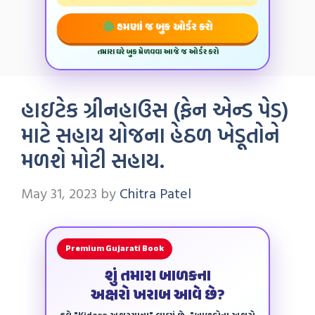
હમણાં જ બુક ઓર્ડર કરો
તમારા ઘરે બુક મેળવવા આજે જ ઓર્ડર કરો
હાઇટેક ગ્રીનહાઉસ (ફેન એન્ડ પેડ)
માટે સહાય યોજના હેઠળ ખેડૂતોને
મળશે મોટી સહાય.
May 31, 2023
by
Chitra Patel
Premium Gujarati Book
શું તમારા બાળકના
અક્ષરો ખરાબ આવે છે?