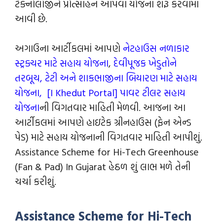
ટેક્નોલૉજીને પ્રોત્સાહન આપવા યોજના શરૂ કરવામાં
આવી છે.
અગાઉના આર્ટીકલમાં આપણે
નેટહાઉસ નળાકાર
સ્ટ્રક્ચર માટે સહાય યોજના
,
દેવીપૂજક ખેડુતોને
તરબૂચ, ટેટી અને શાકભાજીના બિયારણ માટે સહાય
યોજના,
[I Khedut Portal] પાવર ટીલર સહાય
યોજના
ની વિગતવાર માહિતી મેળવી. આજના આ
આર્ટીકલમાં આપણે હાઇટેક ગ્રીનહાઉસ (ફેન એન્ડ
પેડ) માટે સહાય યોજનાની વિગતવાર માહિતી આપીશું.
Assistance Scheme for Hi-Tech Greenhouse
(Fan & Pad) In Gujarat હેઠળ શું લાભ મળે તેની
ચર્ચા કરીશું.
Assistance Scheme for Hi-Tech