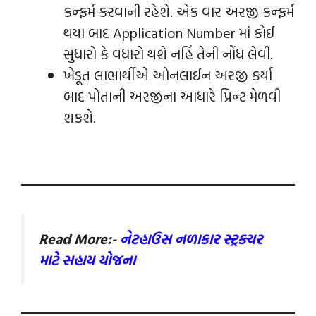
કન્‍ફર્મ કરવાની રહેશે. એક વાર અરજી કન્‍ફર્મ
થયા બાદ Application Number માં કોઈ
સુધારો કે વધારો થશે નહિં તેની નોંધ લેવી.
ખેડૂત લાભાર્થીએ ઓનલાઈન અરજી કર્યા
બાદ પોતાની અરજીના આધારે પ્રિ‍ન્‍ટ મેળવી
શકશે.
Read More:-
નેટહાઉસ નળાકાર સ્ટ્રક્ચર
માટે સહાય યોજના