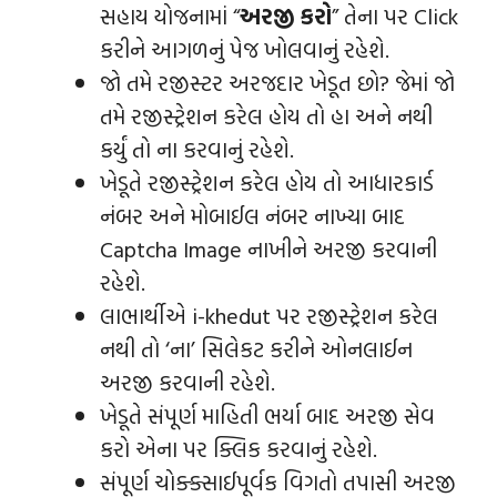
સહાય યોજનામાં “
અરજી કરો
” તેના પર Click
કરીને આગળનું પેજ ખોલવાનું રહેશે.
જો તમે રજીસ્ટર અરજદાર ખેડૂત છો? જેમાં જો
તમે રજીસ્ટ્રેશન કરેલ હોય તો હા અને નથી
કર્યું તો ના કરવાનું રહેશે.
ખેડૂતે રજીસ્ટ્રેશન કરેલ હોય તો આધારકાર્ડ
નંબર અને મોબાઈલ નંબર નાખ્યા બાદ
Captcha Image નાખીને અરજી કરવાની
રહેશે.
લાભાર્થીએ i-khedut પર રજીસ્ટ્રેશન કરેલ
નથી તો ‘ના’ સિલેકટ કરીને ઓનલાઈન
અરજી કરવાની રહેશે.
ખેડૂતે સંપૂર્ણ માહિતી ભર્યા બાદ અરજી સેવ
કરો એના પર ક્લિક કરવાનું રહેશે.
સંપૂર્ણ ચોક્ક્સાઈપૂર્વક વિગતો તપાસી અરજી