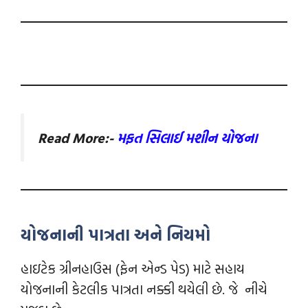
Read More:-
મફત સિલાઈ મશીન યોજના
યોજનાની પાત્રતા અને નિયમો
હાઇટેક ગ્રીનહાઉસ (ફેન એન્ડ પેડ) માટે સહાય
યોજનાની કેટલીક પાત્રતા નક્કી થયેલી છે. જે નીચે