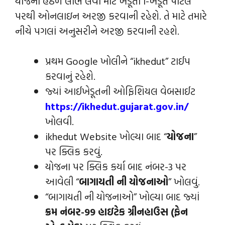
યોજના હેઠળ લાભ લેવા માટે ખેડૂતો i-ખેડૂત પોર્ટલ
પરથી ઓનલાઇન અરજી કરવાની રહેશે. તે માટે તમારે
નીચે પગલાં અનુસરીને અરજી કરવાની રહશે.
પ્રથમ Google ખોલીને “ikhedut” ટાઈપ
કરવાનું રહેશે.
જ્યાં આઈખેડૂતની ઓફિશિયલ વેબસાઈટ
https://ikhedut.gujarat.gov.in/
ખોલવી.
ikhedut Website ખોલ્યા બાદ “
યોજના
”
પર ક્લિક કરવું.
યોજના પર ક્લિક કર્યા બાદ નંબર-3 પર
આવેલી “
બાગાયતી ની યોજનાઓ
” ખોલવું.
“બાગાયતી ની યોજનાઓ” ખોલ્યા બાદ જ્યાં
ક્રમ નંબર-99 હાઇટેક ગ્રીનહાઉસ (ફેન