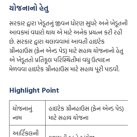
યોજનાનો હેતુ
સરકાર દ્વારા ખેડૂતનું જીવન ધોરણ સુધરે અને ખેડૂતની
આવકમાં વધારો થાય એ માટે અનેક પ્રયત્ન કરી રહી
છે. સરકાર દ્વારા ચલાવવામાં આવતી હાઇટેક
ગ્રીનહાઉસ (ફેન એન્ડ પેડ) માટે સહાય યોજનાનો હેતુ
એ ખેડૂતતો પ્રતિકૂલ પરિસ્થિતીમાં વધુ ઉત્પાદન
મેળવવા હાઇટેક ગ્રીનહાઉસ માટે સહાય પૂરી પાડવી.
Highlight Point
યોજનાનું
હાઇટેક ગ્રીનહાઉસ (ફેન એન્ડ પેડ)
નામ
માટે સહાય યોજના
આર્ટિકલની