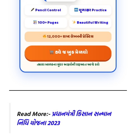
Pencil Control
મૂળાક્ષર Practice
100+ Pages
Beautiful Writing
12,000+ શબ્દ લેખનની પ્રેક્ટિસ
હવે જ બુક મેળવો
તમારા બાળકના સુંદર અક્ષરોની શરૂઆત આજે કરો
Read More:-
પ્રધાનમંત્રી કિસાન સન્માન
નિધિ યોજના 2023