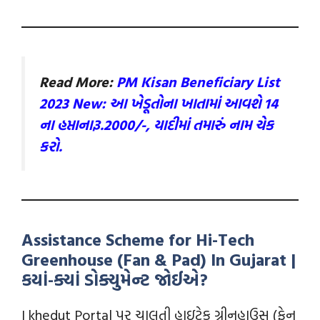
Read More:
PM Kisan Beneficiary List
2023 New: આ ખેડૂતોના ખાતામાં આવશે 14
ના હપ્તાનારૂ.2000/-, યાદીમાં તમારું નામ ચેક
કરો.
Assistance Scheme for Hi-Tech
Greenhouse (Fan & Pad) In Gujarat |
કયાં-ક્યાં ડોક્યુમેન્‍ટ જોઈએ?
I khedut Portal પર ચાલતી હાઇટેક ગ્રીનહાઉસ (ફેન