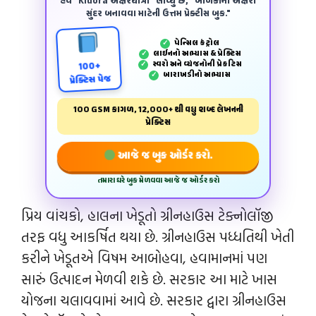
હવે "Kidora અક્ષરયાત્રા" લાવ્યું છે, "બાળકોના અક્ષરો
સુંદર બનાવવા માટેની ઉત્તમ પ્રેક્ટીસ બુક."
પેન્‍સિલ કંટ્રોલ
✓
લાઈનનો અભ્યાસ & પ્રેક્ટિસ
✓
સ્વરો અને વ્યંજનોની પ્રેકટિસ
✓
100+
બારાખડીનો અભ્યાસ
✓
પ્રેક્ટિસ પેજ
100 GSM કાગળ, 12,000+ થી વધુ શબ્દ લેખનની
પ્રેક્ટિસ
આજે જ બુક ઓર્ડર કરો.
તમારા ઘરે બુક મેળવવા આજે જ ઓર્ડર કરો
પ્રિય વાંચકો, હાલના ખેડૂતો ગ્રીનહાઉસ ટેક્નોલૉજી
તરફ વધુ આકર્ષિત થયા છે. ગ્રીનહાઉસ પધ્ધતિથી ખેતી
કરીને ખેડૂતએ વિષમ આબોહવા, હવામાનમાં પણ
સારું ઉત્પાદન મેળવી શકે છે. સરકાર આ માટે ખાસ
યોજના ચલાવવામાં આવે છે. સરકાર દ્વારા ગ્રીનહાઉસ