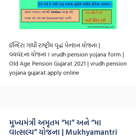
ઈન્દિરા ગાંધી રાષ્ટ્રીય વૃદ્ધ પેન્શન યોજના |
વયવંદના યોજના । vrudh pension yojana form |
Old Age Pension Gujarat 2021 | vrudh pension
yojana gujarat apply online
મુખ્યમંત્રી અમૃતમ “મા” અને “મા
વાત્સલ્ય” યોજના | Mukhyamantri