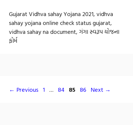
Gujarat Vidhva sahay Yojana 2021, vidhva
sahay yojana online check status gujarat,
vidhva sahay na document, ગંગા સ્વરૂપ યોજના
ફોર્મ
←
Previous
1
…
84
85
86
Next
→