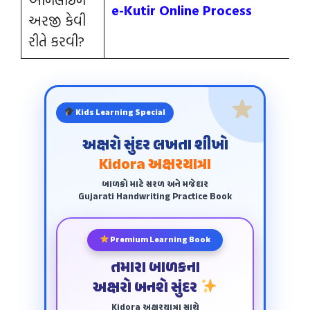
e-Kutir Online Process
અરજી કેવી
રીતે કરવી?
Kids Learning Special
અક્ષરો સુંદર લખતા શીખો
Kidora અક્ષરયાત્રા
બાળકો માટે સરળ અને મજેદાર
Gujarati Handwriting Practice Book
Premium Learning Book
તમારા બાળકના
અક્ષરો બનશે સુંદર
Kidora અક્ષરયાત્રા સાથે