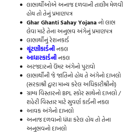
લાભાર્થીઓએ અનાજ દળવાની તાલીમ મેળવી
હોય તો તેનું પ્રમાણપત્ર
Ghar Ghanti Sahay Yojana
નો લાભ
લેવા માટે તેના અનુભવ અંગેનું પ્રમાણપત્ર
લાભાર્થીનું રેશનકાર્ડ
ચૂંટણીકાર્ડની
નકલ
આધારકાર્ડની
નકલ
અરજદારનો ઉંમર અંગેનો પુરાવો
લાભાર્થીની જે જાતિનો હોય તે અંગેનો દાખલો
(સરકાશ્રી દ્વારા માન્ય કરેલ અધિકારીશ્રીનો)
ગ્રામ્ય વિસ્તારનો BPL સ્કોર સાથેનો દાખલો /
શહેરી વિસ્તાર માટે સુવર્ણ કાર્ડની નકલ
આવક અંગેનો દાખલો
અનાજ દળવાનો ધંધા કરેલ હોય તો તેના
અનુભવનો દાખલો