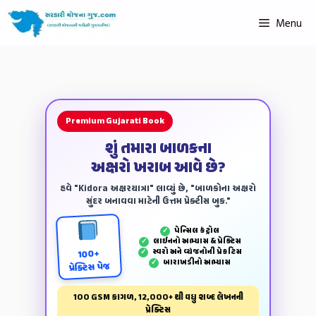
Menu
Premium Gujarati Book
શું તમારા બાળકના
અક્ષરો ખરાબ આવે છે?
હવે "Kidora અક્ષરયાત્રા" લાવ્યું છે, "બાળકોના અક્ષરો
સુંદર બનાવવા માટેની ઉત્તમ પ્રેક્ટીસ બુક."
પેન્‍સિલ કંટ્રોલ
✓
લાઈનનો અભ્યાસ & પ્રેક્ટિસ
✓
સ્વરો અને વ્યંજનોની પ્રેકટિસ
✓
100+
બારાખડીનો અભ્યાસ
✓
પ્રેક્ટિસ પેજ
100 GSM કાગળ, 12,000+ થી વધુ શબ્દ લેખનની
પ્રેક્ટિસ