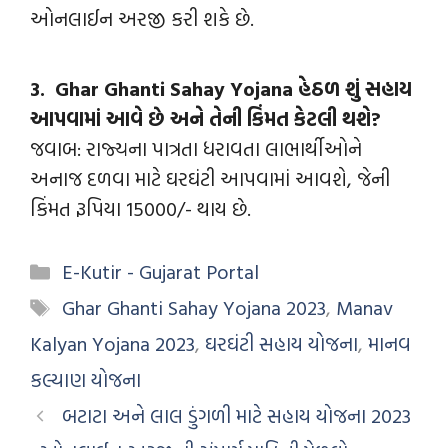
ઓનલાઈન અરજી કરી શકે છે.
3.
Ghar Ghanti Sahay Yojana
હેઠળ શું સહાય
આપવામાં આવે છે અને તેની કિંમત કેટલી થશે?
જવાબ: રાજ્યના પાત્રતા ધરાવતા લાભાર્થીઓને
અનાજ દળવા માટે ઘરઘંટી આપવામાં આવશે, જેની
કિંમત રૂપિયા 15000/- થાય છે.
E-Kutir - Gujarat Portal
Ghar Ghanti Sahay Yojana 2023
,
Manav
Kalyan Yojana 2023
,
ઘરઘંટી સહાય યોજના
,
માનવ
કલ્યાણ યોજના
બટાટા અને લાલ ડુંગળી માટે સહાય યોજના 2023