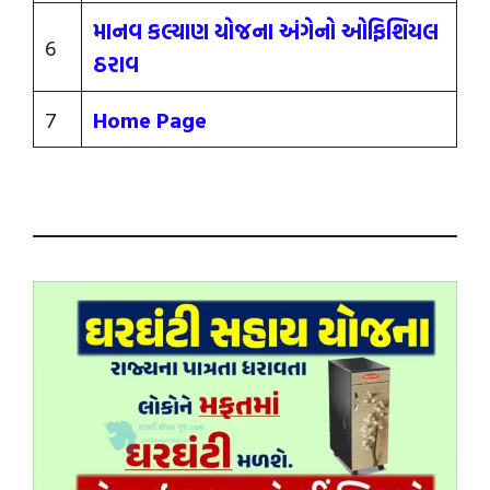
માનવ કલ્યાણ યોજના અંગેનો ઓફિશિયલ
6
ઠરાવ
7
Home Page