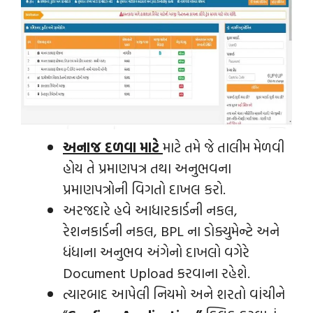
અનાજ દળવા માટે
માટે તમે જે તાલીમ મેળવી
હોય તે પ્રમાણપત્ર તથા અનુભવના
પ્રમાણપત્રોની વિગતો દાખલ કરો.
અરજદારે હવે આધારકાર્ડની નકલ,
રેશનકાર્ડની નકલ, BPL ના ડોક્યુમેન્ટે અને
ધંધાના અનુભવ અંગેનો દાખલો વગેરે
Document Upload કરવાના રહેશે.
ત્યારબાદ આપેલી નિયમો અને શરતો વાંચીને