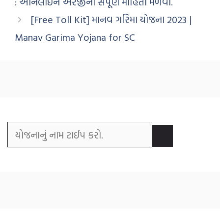
: ઓનલાઈન અરજીની સંપૂર્ણ માહિતી મેળવો.
[Free Toll Kit] માનવ ગરિમા યોજના 2023 |
Manav Garima Yojana for SC