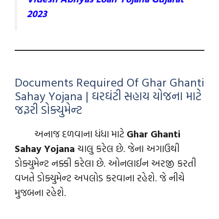
2023
Documents Required Of Ghar Ghanti
Sahay Yojana | ઘરઘંટી સહાય યોજના માટે
જરૂરી ડોક્યુમેન્‍ટ
અનાજ દળવાના ધંધા માટે
Ghar Ghanti
Sahay Yojana
ચાલુ કરેલ છે. જેના અગાઉથી
ડોક્યુમેન્‍ટ નક્કી કરેલા છે. ઓનલાઈન અરજી કરતી
વખતે ડોક્યુમેન્‍ટ અપલોડ કરવાના રહેશે. જે નીચે
મુજબના રહેશે.