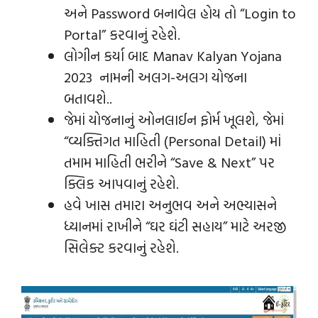
અને Password બનાવેલ હોય તો “Login to
Portal” કરવાનું રહેશે.
લોગીન કર્યા બાદ Manav Kalyan Yojana
2023 નામની અલગ-અલગ યોજના
બતાવશે..
જેમાં યોજનાનું ઓનલાઈન ફોર્મ ખૂલશે, જેમાં
“વ્યક્તિગત માહિતી (Personal Detail) માં
તમામ માહિતી ભરીને “Save & Next” પર
ક્લિક આપવાનું રહેશે.
હવે ખાસ તમારા અનુભવ અને અભ્યાસને
ધ્યાનમાં રાખીને “ઘર ઘંટી સહાય” માટે અરજી
સિલેક્ટ કરવાનું રહેશે.