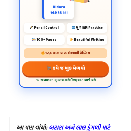
Kidora
અક્ષરયાત્રા
Pencil Control
મૂળાક્ષર Practice
100+ Pages
Beautiful Writing
12,000+ શબ્દ લેખનની પ્રેક્ટિસ
હવે જ બુક મેળવો
તમારા બાળકના સુંદર અક્ષરોની શરૂઆત આજે કરો
આ પણ વાંચો:
બટાટા અને લાલ ડુંગળી માટે