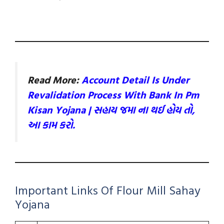
Read More:
Account Detail Is Under
Revalidation Process With Bank In Pm
Kisan Yojana | સહાય જમા ના થઈ હોય તો,
આ કામ કરો.
Important Links Of Flour Mill Sahay
Yojana