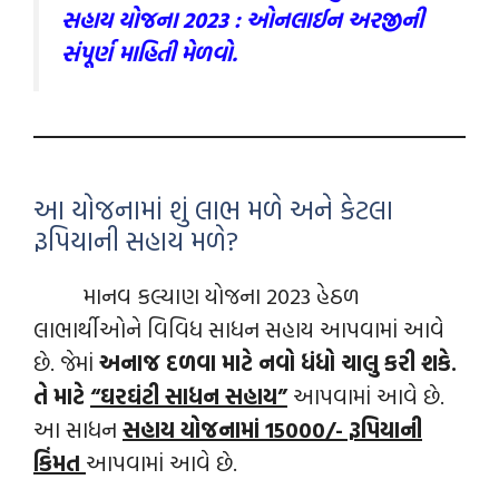
સહાય યોજના 2023 : ઓનલાઈન અરજીની
સંપૂર્ણ માહિતી મેળવો.
આ યોજનામાં શું લાભ મળે અને કેટલા
રૂપિયાની સહાય મળે?
માનવ કલ્યાણ યોજના 2023 હેઠળ
લાભાર્થીઓને વિવિધ સાધન સહાય આપવામાં આવે
છે. જેમાં
અનાજ દળવા માટે નવો ધંધો ચાલુ કરી શકે.
તે માટે
“ઘરઘંટી સાધન સહાય”
આપવામાં આવે છે.
આ સાધન
સહાય યોજનામાં 15000/- રૂપિયાની
કિંમત
આપવામાં આવે છે.