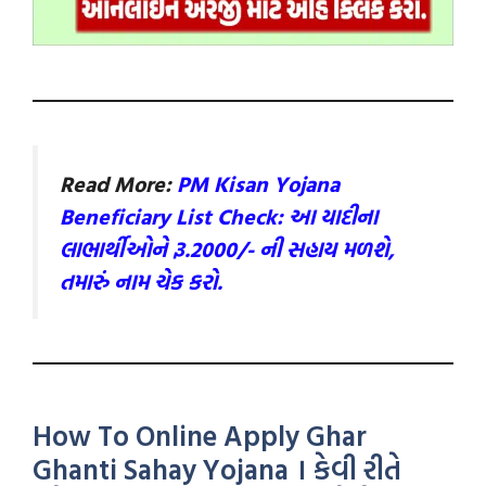
Read More:
PM Kisan Yojana
Beneficiary List Check: આ યાદીના
લાભાર્થીઓને રૂ.2000/- ની સહાય મળશે,
તમારું નામ ચેક કરો.
How To Online Apply Ghar
Ghanti Sahay Yojana । કેવી રીતે