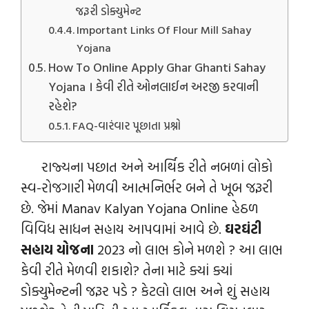
જરૂરી ડોક્યુમેન્‍ટ
Important Links Of Flour Mill Sahay
Yojana
How To Online Apply Ghar Ghanti Sahay
Yojana । કેવી રીતે ઓનલાઈન અરજી કરવાની
રહેશે?
FAQ-વારંવાર પૂછાતા પ્રશ્નો
રાજ્યના પછાત અને આર્થિક રીતે નબળાં લોકો
સ્વ-રોજગારી મેળવી આત્મનિર્ભર બને તે ખૂબ જરૂરી
છે. જેમાં Manav Kalyan Yojana Online હેઠળ
વિવિધ સાધન સહાય આપવામાં આવે છે.
ઘરઘંટી
સહાય યોજના
2023 નો લાભ કોને મળશે ? આ લાભ
કેવી રીતે મેળવી શકાશે? તેના માટે ક્યાં ક્યાં
ડોક્યુમેન્ટની જરૂર પડે ? કેટલો લાભ અને શું સહાય