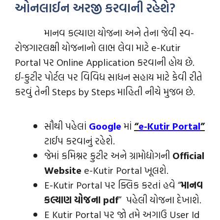
ઓનલાઈન અરજી કરવાની રહેશે?
માનવ કલ્યાણ યોજના અને તેના જેવી સ્વ-
રોજગારલક્ષી યોજનાનો લાભ લેવા માટે e-Kutir
Portal પર Online Application કરવાની હોય છે.
ઈ-કુટીર પોર્ટલ પર વિવિધ સાધન સહાય માટે
કેવી રીતે
કરવું તેની Steps by Steps માહિતી નીચે મુજબ છે.
સૌથી પહેલાં
Google
માં
“
e-Kutir Portal
”
ટાઈપ કરવાનું રહેશે.
જેમાં કમિશ્નર કુટીર અને ગ્રામોદ્યોગની
Official
Website
e-Kutir Portal ખૂલશે.
E-Kutir Portal પર ક્લિક કરતાં હવે “
માનવ
કલ્યાણ યોજના pdf
” પહેલી યોજના દેખાશે.
E Kutir Portal પર જો તમે અગાઉ User Id