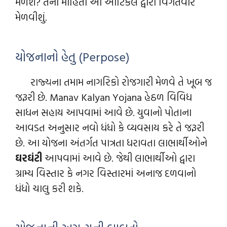
મળશે? તેની માહિતી આ આર્ટિકલ દ્વારા વિગતવાર
મેળવીશું.
યોજનાનો હેતુ (Perpose)
રાજ્યના તમામ નાગરિકો રોજગારી મેળવે તે ખૂબ જ
જરૂરી છે. Manav Kalyan Yojana હેઠળ વિવિધ
સાધન સહાય આપવામાં આવે છે. યુવાનો પોતાના
આવડત અનુસાર નવો ધંધો કે વ્યવસાય કરે તે જરૂરી
છે. આ યોજના અંતર્ગત પાત્રતા ધરાવતા લાભાર્થીઓને
ઘરઘંટી
આપવામાં આવે છે. જેથી લાભાર્થીઓ દ્વારા
ગ્રામ્ય વિસ્તાર કે નગર વિસ્તારમાં અનાજ દળવાનો
ધંધો ચાલુ કરી શકે.