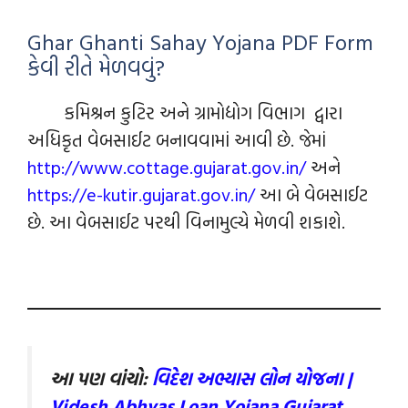
Ghar Ghanti Sahay Yojana PDF Form
કેવી રીતે મેળવવું?
કમિશ્રન કુટિર અને ગ્રામોદ્યોગ વિભાગ દ્વારા
અધિકૃત વેબસાઈટ બનાવવામાં આવી છે. જેમાં
http://www.cottage.gujarat.gov.in/
અને
https://e-kutir.gujarat.gov.in/
આ બે વેબસાઈટ
છે. આ વેબસાઈટ પરથી વિનામુલ્યે મેળવી શકાશે.
આ પણ વાંંચો:
વિદેશ અભ્યાસ લોન યોજના |
Videsh Abhyas Loan Yojana Gujarat