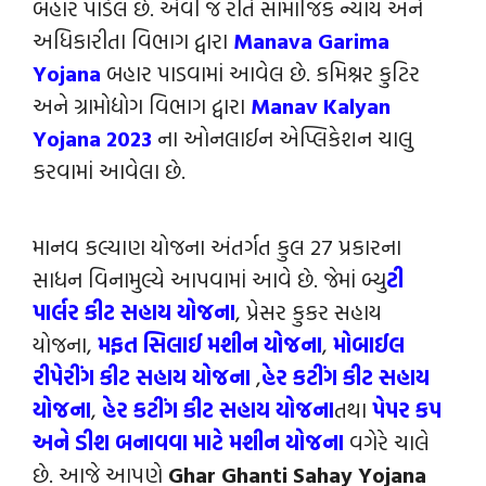
બહાર પાડેલ છે. એવી જ રીતે સામાજિક ન્યાય અને
અધિકારીતા વિભાગ દ્વારા
Manava Garima
Yojana
બહાર પાડવામાં આવેલ છે. કમિશ્નર કુટિર
અને ગ્રામોદ્યોગ વિભાગ દ્વારા
Manav Kalyan
Yojana 2023
ના ઓનલાઈન એપ્લિકેશન ચાલુ
કરવામાં આવેલા છે.
માનવ કલ્યાણ યોજના અંતર્ગત કુલ 27 પ્રકારના
સાધન વિનામુલ્યે આપવામાં આવે છે. જેમાં બ્યુ
ટી
પાર્લર કીટ સહાય યોજના
, પ્રેસર કુકર સહાય
યોજના,
મફત સિલાઈ મશીન યોજના
,
મોબાઈલ
રીપેરીંગ કીટ સહાય યોજના
,
હેર કટીંગ કીટ સહાય
યોજના
,
હેર કટીંગ કીટ સહાય યોજ
ના
તથા
પેપર કપ
અને ડીશ બનાવવા માટે મશીન યોજના
વગેરે ચાલે
છે. આજે આપણે
Ghar Ghanti Sahay Yojana