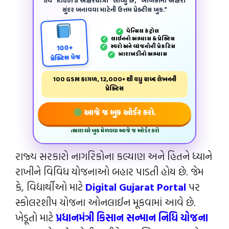
હવે "Kidora અક્ષરયાત્રા" લાવ્યું છે, "બાળકોના અક્ષરો
સુંદર બનાવવા માટેની ઉત્તમ પ્રેક્ટીસ બુક."
પેન્‍સિલ કંટ્રોલ
✓
લાઈનનો અભ્યાસ & પ્રેક્ટિસ
✓
સ્વરો અને વ્યંજનોની પ્રેકટિસ
✓
100+
બારાખડીનો અભ્યાસ
✓
પ્રેક્ટિસ પેજ
100 GSM કાગળ, 12,000+ થી વધુ શબ્દ લેખનની
પ્રેક્ટિસ
આજે જ બુક ઓર્ડર કરો.
તમારા ઘરે બુક મેળવવા આજે જ ઓર્ડર કરો
રાજ્ય સરકારો નાગરિકોના કલ્યાણ અને હિતને ધ્યાને
રાખીને વિવિધ યોજનાઓ બહાર પાડતી હોય છે. જેમ
કે, વિદ્યાર્થીઓ માટે
Digital Gujarat Portal
પર
સ્કોલરશીપ યોજના ઓનલાઈન મૂકવામાં આવે છે.
ખેડૂતો માટે
પ્રધાનમંત્રી કિસાન સન્માન નિધિ યોજના