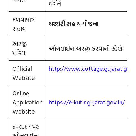
વર્ગને
મળવાપાત્ર
ઘરઘંટી સહાય યોજના
સહાય
અરજી
ઓનલાઈન અરજી કરવાની રહેશે.
પ્રક્રિયા
Official
http://www.cottage.gujarat.gov.
Website
Online
Application
https://e-kutir.gujarat.gov.in/
Website
e-Kutir પર
ઓનલાઈન