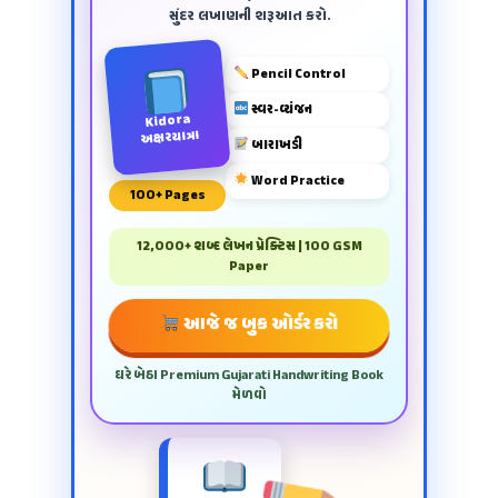
સુંદર લખાણની શરૂઆત કરો.
Pencil Control
સ્વર-વ્યંજન
Kidora
અક્ષરયાત્રા
બારાખડી
Word Practice
100+ Pages
12,000+ શબ્દ લેખન પ્રેક્ટિસ | 100 GSM
Paper
આજે જ બુક ઓર્ડર કરો
ઘરે બેઠા Premium Gujarati Handwriting Book
મેળવો