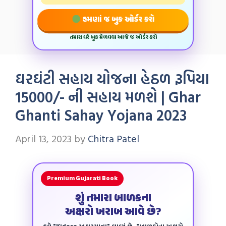
હમણાં જ બુક ઓર્ડર કરો
તમારા ઘરે બુક મેળવવા આજે જ ઓર્ડર કરો
ઘરઘંટી સહાય યોજના હેઠળ રૂપિયા
15000/- ની સહાય મળશે | Ghar
Ghanti Sahay Yojana 2023
April 13, 2023
by
Chitra Patel
Premium Gujarati Book
શું તમારા બાળકના
અક્ષરો ખરાબ આવે છે?