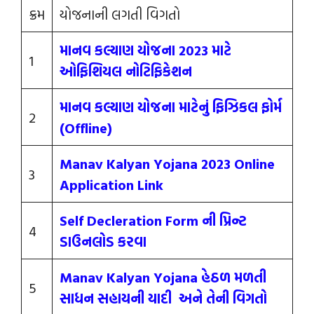
ક્રમ
યોજનાની લગતી વિગતો
માનવ કલ્યાણ યોજના 2023 માટે
1
ઓફિશિયલ નોટિફિકેશન
માનવ કલ્યાણ યોજના માટેનું ફિઝિકલ ફોર્મ
2
(Offline)
Manav Kalyan Yojana 2023 Online
3
Application Link
Self Decleration Form ની પ્રિન્ટ
4
ડાઉનલોડ કરવા
Manav Kalyan Yojana હેઠળ મળતી
5
સાધન સહાયની યાદી અને તેની વિગતો