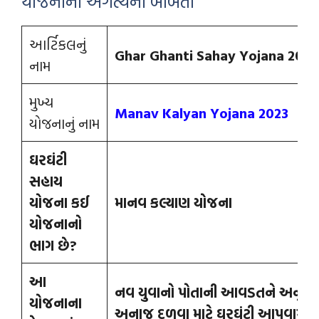
યોજનાની અગત્યની બાબતો
આર્ટિકલનું
Ghar Ghanti Sahay Yojana 2023
નામ
મુખ્ય
Manav Kalyan Yojana 2023
યોજનાનું નામ
ઘરઘંટી
સહાય
યોજના કઈ
માનવ કલ્યાણ યોજના
યોજનાનો
ભાગ છે
?
આ
નવ યુવાનો પોતાની આવડતને અનુસ
યોજનાના
અનાજ દળવા માટે ઘરઘંટી આપવામાં