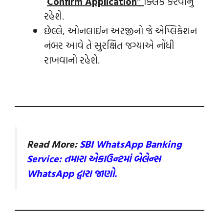
“
Confirm Application”
ક્લિક કરવાનું
રહેશે.
છેલ્લે, ઓનલાઈન અરજીનો જે એપ્લિકેશન
નંબર આવે તે સુરક્ષિત જગ્યાએ નોંધી
રાખવાનો રહેશે.
Read More:
SBI WhatsApp Banking
Service: તમારા એકાઉન્‍ટમાં બેલેન્‍સ
WhatsApp દ્વારા જાણો.