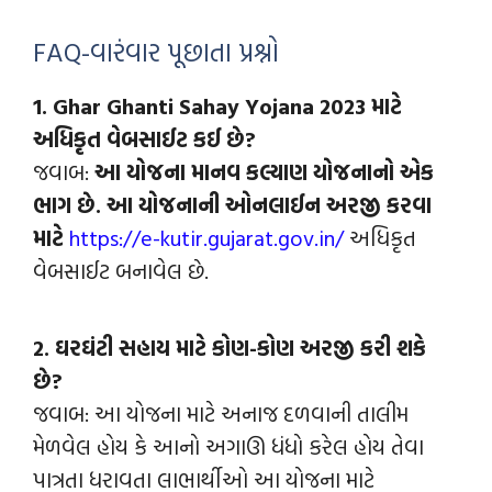
FAQ-વારંવાર પૂછાતા પ્રશ્નો
1. Ghar Ghanti Sahay Yojana 2023 માટે
અધિકૃત વેબસાઈટ કઈ છે?
જવાબ:
આ યોજના માનવ કલ્યાણ યોજનાનો એક
ભાગ છે. આ યોજનાની ઓનલાઈન અરજી કરવા
માટે
https://e-kutir.gujarat.gov.in/
અધિકૃત
વેબસાઈટ બનાવેલ છે.
2. ઘરઘંટી સહાય માટે કોણ-કોણ અરજી કરી શકે
છે?
જવાબ: આ યોજના માટે અનાજ દળવાની તાલીમ
મેળવેલ હોય કે આનો અગાઊ ધંધો કરેલ હોય તેવા
પાત્રતા ધરાવતા લાભાર્થીઓ આ યોજના માટે