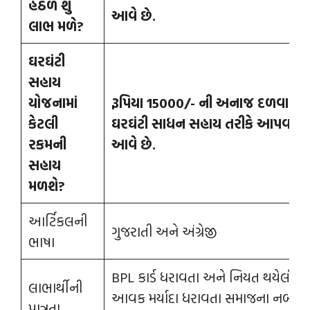
હેઠળ શું
આવે છે.
લાભ મળે
?
ઘરઘંટી
સહાય
યોજનામાં
રૂપિયા
15000
/- ની અનાજ દળવા
માટ
કેટલી
ઘરઘંટી સાધન સહાય તરીકે
આપવામાં
રકમની
આવે છે.
સહાય
મળશે
?
આર્ટિકલની
ગુજરાતી અને અંગ્રેજી
ભાષા
BPL કાર્ડ ધરાવતા અને નિયત થયેલી
લાભાર્થીની
આવક મર્યાદા ધરાવતા સમાજના નબળા
પાત્રતા