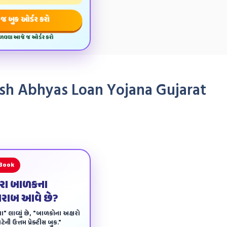
જ બુક ઓર્ડર કરો
મેળવવા આજે જ ઓર્ડર કરો
esh Abhyas Loan Yojana Gujarat
 Book
ારા બાળકના
ખરાબ આવે છે?
ા" લાવ્યું છે, "બાળકોના અક્ષરો
ેની ઉત્તમ પ્રેક્ટીસ બુક."