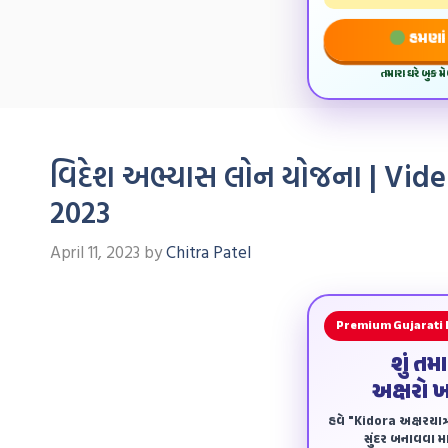
હમણાં 
તમારા ઘરે બુક 
વિદેશ અભ્યાસ લોન યોજના | Vid
2023
April 11, 2023
by
Chitra Patel
Premium Gujarati
શું તમ
અક્ષરો 
હવે "Kidora અક્ષરયાત્ર
સુંદર બનાવવા માટ