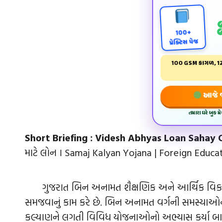
100+
પ્રેક્ટિસ પેજ
100 GSM કાગળ, 12
આજે જ 
તમારા ઘરે બુક 
Short Briefing :
Videsh Abhyas Loan Sahay O
માટે લોન । Samaj Kalyan Yojana | Foreign Edu
ગુજરાત બિન અનામત શૈક્ષણિક અને આર્થિક વિક
સમજવાનું કામ કરે છે. બિન અનામત વર્ગની સમસ્યાઓન
કલ્યાણને લગતી વિવિધ યોજનાઓનો અભ્યાસ કર્યા બાદ