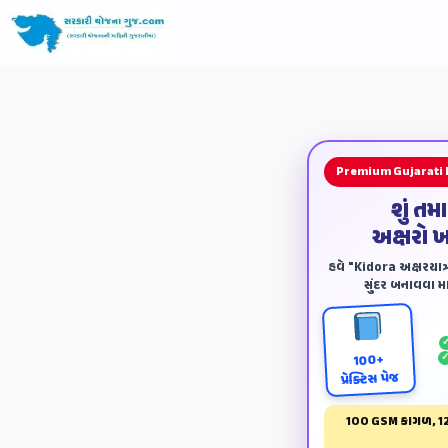
Premium Gujarati
શું તમ
અક્ષરો 
હવે "Kidora અક્ષરયાત્ર
સુંદર બનાવવા માટ
100+
પ્રેક્ટિસ પેજ
100 GSM કાગળ, 12