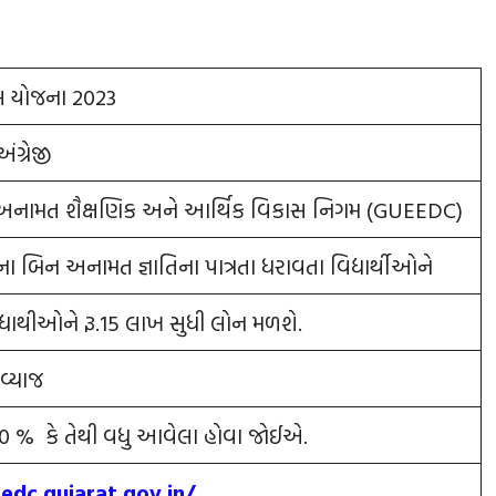
સ યોજના 2023
ંગ્રેજી
અનામત શૈક્ષણિક અને આર્થિક વિકાસ નિગમ (GUEEDC)
ા બિન અનામત જ્ઞાતિના પાત્રતા ધરાવતા વિદ્યાર્થીઓને
દ્યાથીઓને રૂ.15 લાખ સુધી લોન મળશે.
 વ્યાજ
60 % કે તેથી વધુ આવેલા હોવા જોઈએ.
edc.gujarat.gov.in/