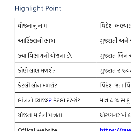
Highlight Point
યોજનાનું નામ
વિદેશ અભ્યા
આર્ટિકલની ભાષા
ગુજરાતી અને અ
ક્યા વિભાગની યોજના છે.
ગુજરાત બિન 
કોણે લાભ મળશે?
ગુજરાત રાજ્યન
કેટલી લોન મળશે?
વિદેશ જતા વિ
લોનનો વ્યાજદ
ર
કેટલો રહેશે?
માત્ર 4 % સાદુ
યોજના માટેની પાત્રતા
ધોરણ-12 માં 
Offical website
https://gue