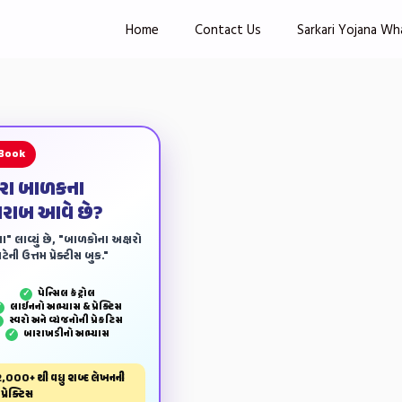
Home
Contact Us
Sarkari Yojana Wh
 Book
ારા બાળકના
ખરાબ આવે છે?
ા" લાવ્યું છે, "બાળકોના અક્ષરો
ેની ઉત્તમ પ્રેક્ટીસ બુક."
પેન્‍સિલ કંટ્રોલ
✓
લાઈનનો અભ્યાસ & પ્રેક્ટિસ
✓
સ્વરો અને વ્યંજનોની પ્રેકટિસ
✓
બારાખડીનો અભ્યાસ
✓
,000+ થી વધુ શબ્દ લેખનની
પ્રેક્ટિસ