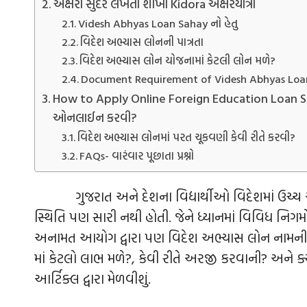
અક્ષરો સુંદર લખતા શીખો Kidora અક્ષરયાત્રા
Videsh Abhyas Loan Sahay નો હેતુ
વિદેશ અભ્યાસ લોનની પાત્રતા
વિદેશ અભ્યાસ લોન યોજનામાં કેટલી લોન મળે?
Document Requirement of Videsh Abhyas Loan Yoj
How to Apply Online Foreign Education Loan Sch
ઓનલાઈન કરવી?
વિદેશ અભ્યાસ લોનમાં પરત ચૂકવણી કેવી રીતે કરવી?
FAQs- વારંવાર પૂછાતા પ્રશ્નો
ગુજરાત અને દેશના વિદ્યાર્થીઓ વિદેશમાં ઉચ્ચ અભ્ય
સ્થિતિ પણ સારી નથી હોતી. જેને ધ્યાનમાં વિવિધ નિગ
અનામત આયોગ દ્વારા પણ વિદેશ અભ્યાસ લોન નામની 
માં કેટલો લાભ મળે?, કેવી રીતે અરજી કરવાની? અને
આર્ટિક્લ દ્વારા મેળવીશું.