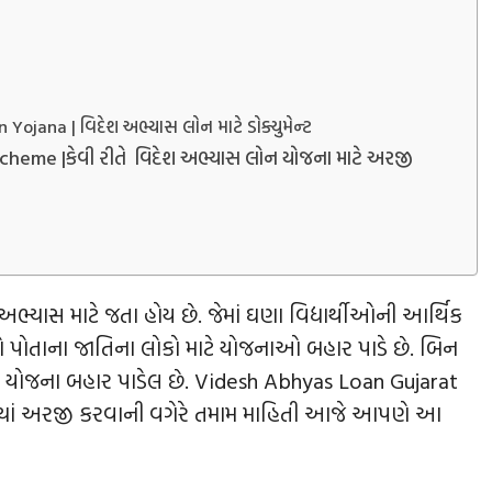
ana | વિદેશ અભ્યાસ લોન માટે ડોક્યુમેન્‍ટ
eme |કેવી રીતે વિદેશ અભ્યાસ લોન યોજના માટે અરજી
ાસ માટે જતા હોય છે. જેમાં ઘણા વિદ્યાર્થીઓની આર્થિક
મો પોતાના જાતિના લોકો માટે યોજનાઓ બહાર પાડે છે. બિન
યોજના બહાર પાડેલ છે. Videsh Abhyas Loan Gujarat
 ક્યાં અરજી કરવાની વગેરે તમામ માહિતી આજે આપણે આ