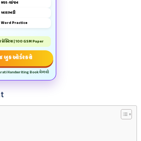
સ્વર-વ્યંજન
બારાખડી
Word Practice
પ્રેક્ટિસ | 100 GSM Paper
 બુક ઓર્ડર કરો
arati Handwriting Book મેળવો
t