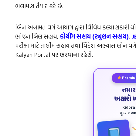
ભલામણ તૈયાર કરે છે.
બિન અનામત વર્ગ આયોગ દ્વારા વિવિધ કલ્યાણકારી યો
ભોજન બિલ સહાય,
કોચીંગ સહાય (ટ્યુશન સહાય)
,
J
પરીક્ષા માટે તાલીમ સહાય તથા વિદેશ અભ્યાસ લોન 
Kalyan Portal પર ભરવાના રહેશે.
Premiu
તમાર
અક્ષરો 
Kidora અ
સુંદર લખ