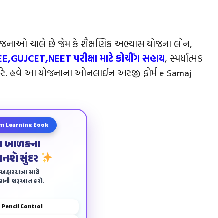
જનાઓ ચાલે છે જેમ કે શૈક્ષણિક અભ્યાસ યોજના લોન,
EE,GUJCET,NEET પરીક્ષા માટે કોચીંગ સહાય
, સ્પર્ધાત્મક
વગેરે. હવે આ યોજનાના ઓનલાઈન અરજી ફોર્મ e Samaj
m Learning Book
ા બાળકના
બનશે સુંદર
ક્ષરયાત્રા સાથે
ાણની શરૂઆત કરો.
Pencil Control