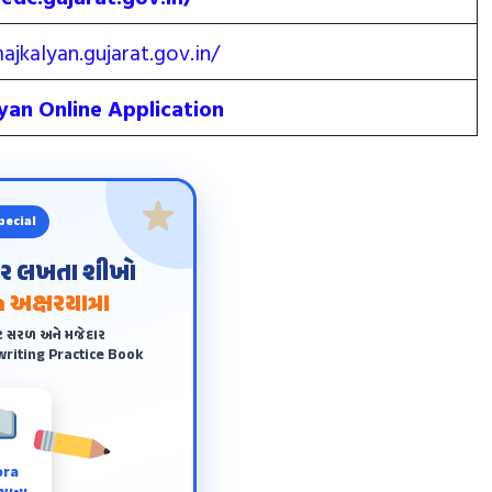
ajkalyan.gujarat.gov.in/
yan Online Application
pecial
ંદર લખતા શીખો
 અક્ષરયાત્રા
ે સરળ અને મજેદાર
riting Practice Book
ora