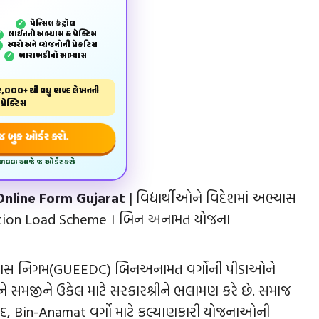
પેન્‍સિલ કંટ્રોલ
✓
લાઈનનો અભ્યાસ & પ્રેક્ટિસ
✓
સ્વરો અને વ્યંજનોની પ્રેકટિસ
✓
બારાખડીનો અભ્યાસ
✓
,000+ થી વધુ શબ્દ લેખનની
પ્રેક્ટિસ
બુક ઓર્ડર કરો.
મેળવવા આજે જ ઓર્ડર કરો
nline Form Gujarat
| વિદ્યાર્થીઓને વિદેશમાં અભ્યાસ
cation Load Scheme । બિન અનામત યોજના
ાસ નિગમ(GUEEDC) બિનઅનામત વર્ગોની પીડાઓને
ે સમજીને ઉકેલ માટે સરકારશ્રીને ભલામણ કરે છે. સમાજ
, Bin-Anamat વર્ગો માટે કલ્યાણકારી યોજનાઓની