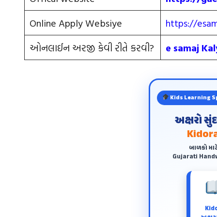
Online Apply Websiye
https://esam
ઓનલાઈન અરજી કેવી રીતે કરવી?
e samaj Kal
Kids Learning S
અક્ષરો સુ
Kidora
બાળકો માટ
Gujarati Handw
Kid