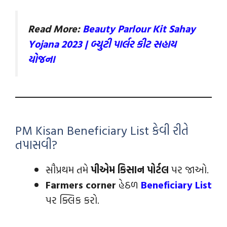
Read More:
Beauty Parlour Kit Sahay
Yojana 2023 | બ્યુટી પાર્લર કીટ સહાય
યોજના
PM Kisan Beneficiary List કેવી રીતે
તપાસવી?
સૌપ્રથમ તમે
પીએમ કિસાન પોર્ટલ
પર જાઓ.
Farmers corner
હેઠળ
Beneficiary List
પર ક્લિક કરો.