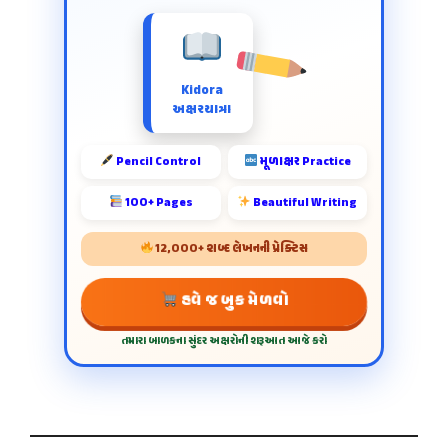
Kidora
અક્ષરયાત્રા
Pencil Control
મૂળાક્ષર Practice
100+ Pages
Beautiful Writing
12,000+ શબ્દ લેખનની પ્રેક્ટિસ
હવે જ બુક મેળવો
તમારા બાળકના સુંદર અક્ષરોની શરૂઆત આજે કરો