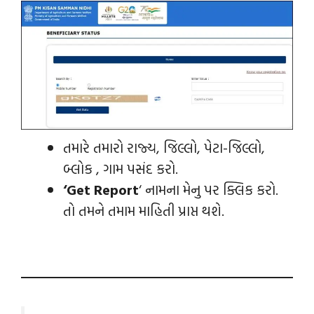
તમારે તમારો રાજ્ય, જિલ્લો, પેટા-જિલ્લો,
બ્લોક , ગામ પસંદ કરો.
‘Get Report
‘ નામના મેનુ પર ક્લિક કરો.
તો તમને તમામ માહિતી પ્રાપ્ત થશે.