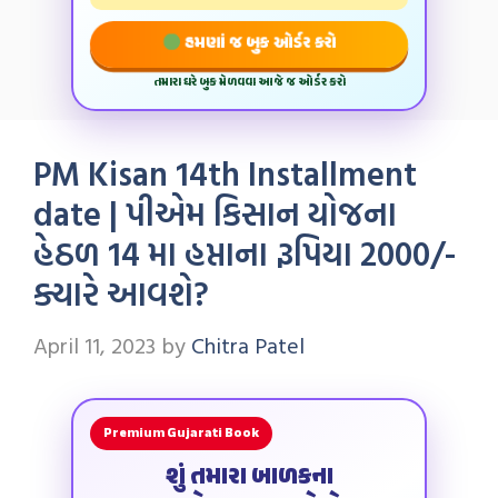
હમણાં જ બુક ઓર્ડર કરો
તમારા ઘરે બુક મેળવવા આજે જ ઓર્ડર કરો
PM Kisan 14th Installment
date | પીએમ કિસાન યોજના
હેઠળ 14 મા હપ્તાના રૂપિયા 2000/-
ક્યારે આવશે?
April 11, 2023
by
Chitra Patel
Premium Gujarati Book
શું તમારા બાળકના