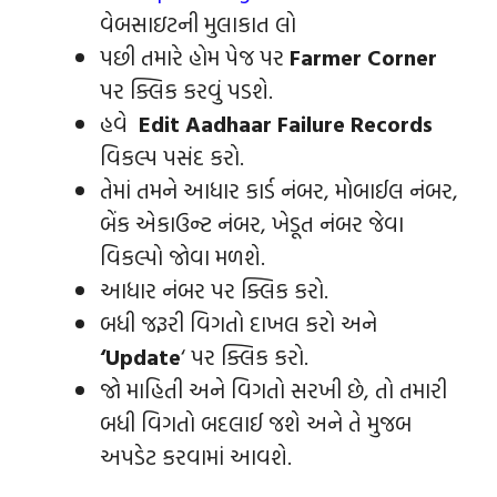
વેબસાઇટની મુલાકાત લો
પછી તમારે હોમ પેજ પર
Farmer Corner
પર ક્લિક કરવું પડશે.
હવે
Edit Aadhaar Failure Records
વિકલ્પ પસંદ કરો.
તેમાં તમને આધાર કાર્ડ નંબર, મોબાઈલ નંબર,
બેંક એકાઉન્ટ નંબર, ખેડૂત નંબર જેવા
વિકલ્પો જોવા મળશે.
આધાર નંબર પર ક્લિક કરો.
બધી જરૂરી વિગતો દાખલ કરો અને
‘Update
‘ પર ક્લિક કરો.
જો માહિતી અને વિગતો સરખી છે, તો તમારી
બધી વિગતો બદલાઈ જશે અને તે મુજબ
અપડેટ કરવામાં આવશે.