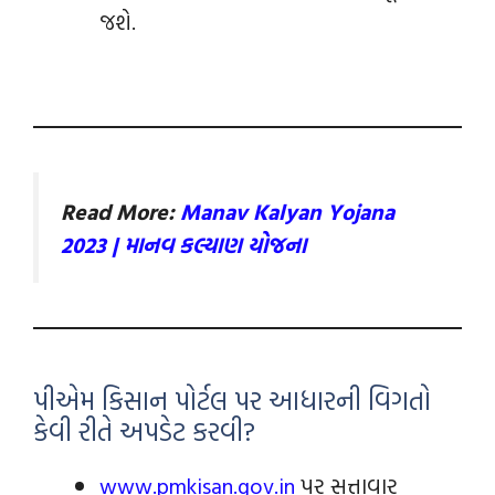
જશે.
Read More:
Manav Kalyan Yojana
2023 | માનવ કલ્યાણ યોજના
પીએમ કિસાન પોર્ટલ પર આધારની વિગતો
કેવી રીતે અપડેટ કરવી?
www.pmkisan.gov.in
પર સત્તાવાર