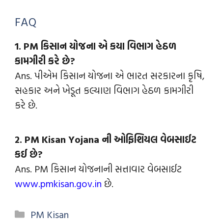
FAQ
1. PM કિસાન યોજના એ કયા વિભાગ હેઠળ
કામગીરી કરે છે?
Ans. પીએમ કિસાન યોજના એ ભારત સરકારના કૃષિ,
સહકાર અને ખેડૂત કલ્યાણ વિભાગ હેઠળ કામગીરી
કરે છે.
2. PM Kisan Yojana ની ઓફિશિયલ વેબસાઈટ
કઈ છે?
Ans. PM કિસાન યોજનાની સત્તાવાર વેબસાઈટ
www.pmkisan.gov.in
છે.
PM Kisan