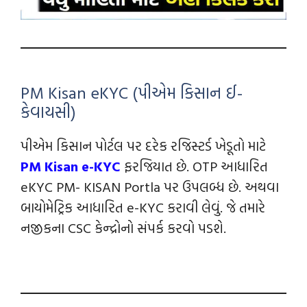
PM Kisan eKYC (પીએમ કિસાન ઈ-
કેવાયસી)
પીએમ કિસાન પોર્ટલ પર દરેક રજિસ્ટર્ડ ખેડૂતો માટે
PM Kisan e-KYC
ફરજિયાત છે. OTP આધારિત
eKYC PM- KISAN Portla પર ઉપલબ્ધ છે. અથવા
બાયોમેટ્રિક આધારિત e-KYC કરાવી લેવું. જે તમારે
નજીકના CSC કેન્દ્રોનો સંપર્ક કરવો પડશે.