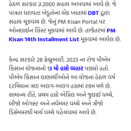
હેઠળ સરકાર રૂ.2000 સહાય આપવામાં આવે છે. જે
પાત્રતા ધરાવતા ખેડૂતોના બેંક ખાતામાં
DBT
દ્વારા
સહાય ચૂકવાય છે. જેનું PM Kisan Portal પર
ઓનલાઈન લિસ્ટ મુકવામાં આવે છે. તાજેતરમાં
PM
Kisan 14th Installment List
મૂકવામાં આવેલ છે.
કેન્‍દ્ર સરકારે 28 ફેબ્રુઆરી, 2023 ના રોજ પીએમ
કિસાન યોજનાનો 1
3 મો હપ્તો બહાર
પાડ્યો હતો.
પીએમ કિસાન લાભાર્થીઓને આ યોજના હેઠળ વર્ષ
દરમિયાન ત્રણ અલગ-અલગ હપ્તામાં રકમ મળે છે.
સામાન્ય રીતે, પ્રથમ હપ્તો એપ્રિલ અને જુલાઈ વચ્ચે,
બીજો ઓગસ્ટ અને નવેમ્બર વચ્ચે અને ત્રીજો
ડિસેમ્બરથી માર્ચ વચ્ચે વહેંચવામાં આવે છે.