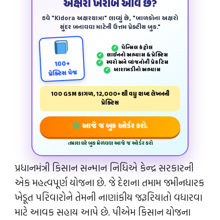
અક્ષરો ખરાબ આવે છે?
હવે "Kidora અક્ષરયાત્રા" લાવ્યું છે, "બાળકોના અક્ષરો
સુંદર બનાવવા માટેની ઉત્તમ પ્રેક્ટીસ બુક."
પેન્‍સિલ કંટ્રોલ
✓
લાઈનનો અભ્યાસ & પ્રેક્ટિસ
✓
સ્વરો અને વ્યંજનોની પ્રેકટિસ
✓
100+
બારાખડીનો અભ્યાસ
✓
પ્રેક્ટિસ પેજ
100 GSM કાગળ, 12,000+ થી વધુ શબ્દ લેખનની
પ્રેક્ટિસ
આજે જ બુક ઓર્ડર કરો.
તમારા ઘરે બુક મેળવવા આજે જ ઓર્ડર કરો
પ્રધાનમંત્રી કિસાન સન્માન નિધિએ કેન્દ્ર સરકારની
એક મહત્વપૂર્ણ યોજના છે. જે દેશના તમામ જમીનધારક
ખેડૂત પરિવારોને તેમની નાણાંકીય જરૂરિયાતો વધારવા
માટે આવક સહાય આપે છે. પીએમ કિસાન યોજના