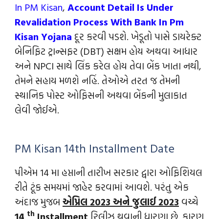
In PM Kisan
,
Account Detail Is Under
Revalidation Process With Bank In Pm
Kisan Yojana
દૂર કરવી પડશે. ખેડૂતો પાસે ડાયરેક્ટ
બેનિફિટ ટ્રાન્સફર (DBT) સક્ષમ હોય અથવા આધાર
અને NPCI સાથે લિંક કરેલ હોય તેવા બેંક ખાતા નથી,
તેમને સહાય મળશે નહિં. તેઓએ તરત જ તેમની
સ્થાનિક પોસ્ટ ઓફિસની અથવા બેંકની મુલાકાત
લેવી જોઈએ.
PM Kisan 14th Installment Date
પીએમ 14 મા હપ્તાની તારીખ સરકાર દ્વારા ઓફિશિયલ
રીતે ટૂંક સમયમાં જાહેર કરવામાં આવશે. પરંતુ એક
અંદાજ મુજબ
એપ્રિલ 2023 અને જુલાઈ 2023
વચ્ચે
th
14
Installment
રિલીઝ થવાની ધારણા છે. કારણ