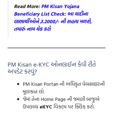
Read More:
PM Kisan Yojana
Beneficiary List Check: આ યાદીના
લાભાર્થીઓને રૂ.2000/- ની સહાય મળશે,
તમારું નામ ચેક કરો
PM Kisan e-KYC ઓનલાઈન કેવી રીતે
અપડેટ કરવું?
PM Kisan Portan ની અધિકૃત વેબસાઇટની
મુલાકાત લો.
જેમાં તેના Home Page ની જમણી બાજુએ
ઉપલબ્ધ
eKYC
વિકલ્પ પર ક્લિક કરો.