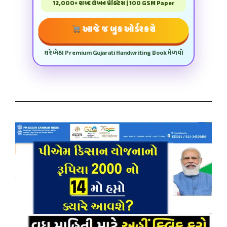
12,000+ શબ્દ લેખન પ્રેક્ટિસ | 100 GSM Paper
આજે જ બુક ઓર્ડર કરો
ઘરે બેઠા Premium Gujarati Handwriting Book મેળવો