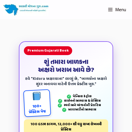
Menu
Premium Gujarati Book
શું તમારા બાળકના
અક્ષરો ખરાબ આવે છે?
હવે "Kidora અક્ષરયાત્રા" લાવ્યું છે, "બાળકોના અક્ષરો
સુંદર બનાવવા માટેની ઉત્તમ પ્રેક્ટીસ બુક."
પેન્‍સિલ કંટ્રોલ
✓
લાઈનનો અભ્યાસ & પ્રેક્ટિસ
✓
સ્વરો અને વ્યંજનોની પ્રેકટિસ
✓
100+
બારાખડીનો અભ્યાસ
✓
પ્રેક્ટિસ પેજ
100 GSM કાગળ, 12,000+ થી વધુ શબ્દ લેખનની
પ્રેક્ટિસ