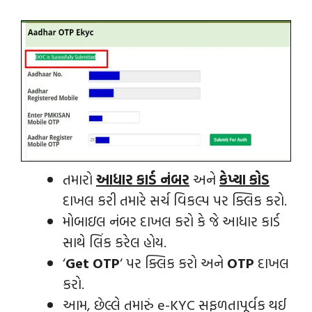
તમારો
આધાર કાર્ડ નંબર
અને
કેપ્ચા કોડ
દાખલ કરી તમારે સર્ચ વિકલ્પ પર ક્લિક કરો.
મોબાઇલ નંબર દાખલ કરો કે જે આધાર કાર્ડ
સાથે લિંક કરેલ હોય.
‘
Get OTP
‘ પર ક્લિક કરો અને
OTP
દાખલ
કરો.
આમ, છેલ્લે તમારું e-KYC સફળતાપૂર્વક થઈ