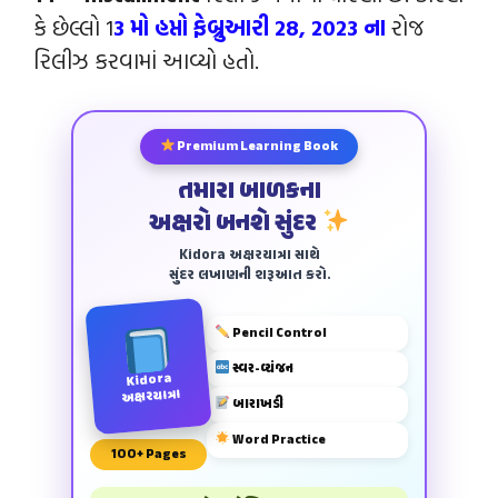
કે છેલ્લો 1
3 મો હપ્તો ફેબ્રુઆરી 28, 2023 ના
રોજ
રિલીઝ કરવામાં આવ્યો હતો.
Premium Learning Book
તમારા બાળકના
અક્ષરો બનશે સુંદર
Kidora અક્ષરયાત્રા સાથે
સુંદર લખાણની શરૂઆત કરો.
Pencil Control
સ્વર-વ્યંજન
Kidora
અક્ષરયાત્રા
બારાખડી
Word Practice
100+ Pages