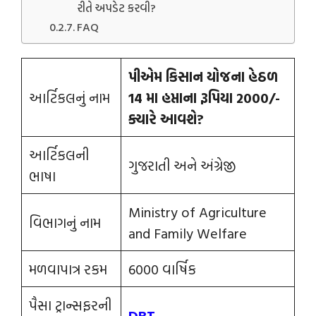
રીતે અપડેટ કરવી?
FAQ
પીએમ કિસાન યોજના હેઠળ
આર્ટિકલનું નામ
14 મા હપ્તાના રૂપિયા 2000/-
ક્યારે આવશે?
આર્ટિકલની
ગુજરાતી અને અંગ્રેજી
ભાષા
Ministry of Agriculture
વિભાગનું નામ
and Family Welfare
મળવાપાત્ર રકમ
6000 વાર્ષિક
પૈસા ટ્રાન્સફરની
DBT