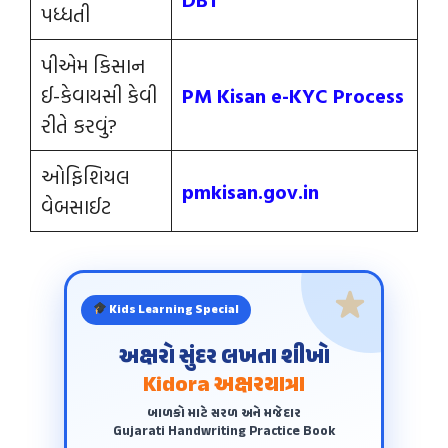
પધ્ધતી
પીએમ કિસાન
ઈ-કેવાયસી કેવી
PM Kisan e-KYC Process
રીતે કરવું?
ઓફિશિયલ
pmkisan.gov.in
વેબસાઈટ
Kids Learning Special
અક્ષરો સુંદર લખતા શીખો
Kidora અક્ષરયાત્રા
બાળકો માટે સરળ અને મજેદાર
Gujarati Handwriting Practice Book