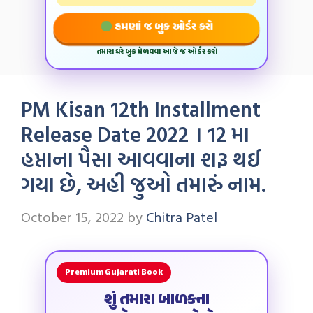
હમણાં જ બુક ઓર્ડર કરો
તમારા ઘરે બુક મેળવવા આજે જ ઓર્ડર કરો
PM Kisan 12th Installment
Release Date 2022 । 12 મા
હપ્તાના પૈસા આવવાના શરૂ થઈ
ગયા છે, અહી જુઓ તમારું નામ.
October 15, 2022
by
Chitra Patel
Premium Gujarati Book
શું તમારા બાળકના