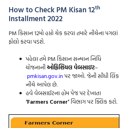
th
How to Check PM Kisan 12
Installment 2022
PM કિસાન 12મો હપ્તો ચેક કરવા તમારે નીચેના પગલાં
ફોલો કરવા પડશે.
પહેલા તમે PM કિસાન સન્માન નિધિ
યોજનાની
ઓફિશિયલ વેબસાઇટ
–
pmkisan.gov.in
પર જાઓ. જેની સીધી લિંક
નીચે આપેલ છે.
હવે વેબસાઈટના હોમ પેજ પર દેખાતા
‘Farmers Corner’
વિભાગ પર ક્લિક કરો.