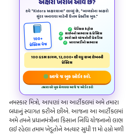
અક્ષરો ખરાબ આવે છે?
હવે "Kidora અક્ષરયાત્રા" લાવ્યું છે, "બાળકોના અક્ષરો
સુંદર બનાવવા માટેની ઉત્તમ પ્રેક્ટીસ બુક."
પેન્‍સિલ કંટ્રોલ
✓
લાઈનનો અભ્યાસ & પ્રેક્ટિસ
✓
સ્વરો અને વ્યંજનોની પ્રેકટિસ
✓
100+
બારાખડીનો અભ્યાસ
✓
પ્રેક્ટિસ પેજ
100 GSM કાગળ, 12,000+ થી વધુ શબ્દ લેખનની
પ્રેક્ટિસ
આજે જ બુક ઓર્ડર કરો.
તમારા ઘરે બુક મેળવવા આજે જ ઓર્ડર કરો
નમસ્કાર મિત્રો, આપણાં આ આર્ટીકલમાં અમે તમારા
બધાનું સ્વાગત કરીએ છીએ. આજના આ આર્ટીકલમાં
અમે તમને પ્રધાનમંત્રીના કિસાન નિધિ યોજનાનો લાભ
લઈ રહેલા તમામ ખેડૂતોને અત્યાર સુધી 11 મો હપ્તો મળી