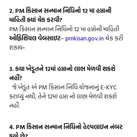
2.
PM કિસાન સન્માન નિધિનો 12 મા હપ્તાની
માહિતી ક્યાં ચેક કરવી?
PM કિસાન સન્માન નિધિનો 12 મા હપ્તોની માહિતી
ઓફિશિયલ વેબસાઇટ
–
pmkisan.gov.in
ચેક કરી
શકાય॰
3. કયા ખેડૂતને 12માં હપ્તાનો લાભ મેળવી શકશે
નહીં?
જે ખેડૂત એ PM કિસાન નિધિ યોજનાનું E-KYC
કરાવ્યું નથી, તેને 12માં હપ્તા નો લાભ મેળવી શકશે
નહીં.
4. PM કિસાન સન્માન નિધિનો હેલ્પલાઇન નંબર
કયો છે?