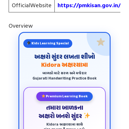
OfficialWebsite
https://pmkisan.gov
.
in/
Overview
Kids Learning Special
અક્ષરો સુંદર લખતા શીખો
Kidora અક્ષરયાત્રા
બાળકો માટે સરળ અને મજેદાર
Gujarati Handwriting Practice Book
Premium Learning Book
તમારા બાળકના
અક્ષરો બનશે સુંદર
Kidora અક્ષરયાત્રા સાથે