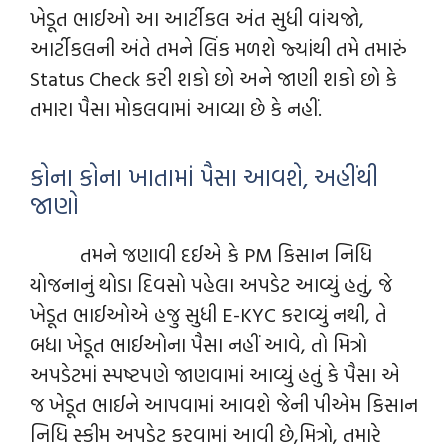
ખેડૂત ભાઈઓ આ આર્ટીકલ અંત સુધી વાંચજો,
આર્ટીકલની અંતે તમને લિંક મળશે જ્યાંથી તમે તમારું
Status Check કરી શકો છો અને જાણી શકો છો કે
તમારા પૈસા મોકલવામાં આવ્યા છે કે નહીં.
કોના કોના ખાતામાં પૈસા આવશે, અહીંથી
જાણો
તમને જણાવી દઈએ કે PM કિસાન નિધિ
યોજનાનું થોડા દિવસો પહેલા અપડેટ આવ્યું હતું, જે
ખેડૂત ભાઈઓએ હજુ સુધી E-KYC કરાવ્યું નથી, તે
બધા ખેડૂત ભાઈઓના પૈસા નહીં આવે, તો મિત્રો
અપડેટમાં સ્પષ્ટપણે જાણવામાં આવ્યું હતું કે પૈસા એ
જ ખેડૂત ભાઈને આપવામાં આવશે જેની પીએમ કિસાન
નિધિ સ્કીમ અપડેટ કરવામાં આવી છે,મિત્રો, તમારે