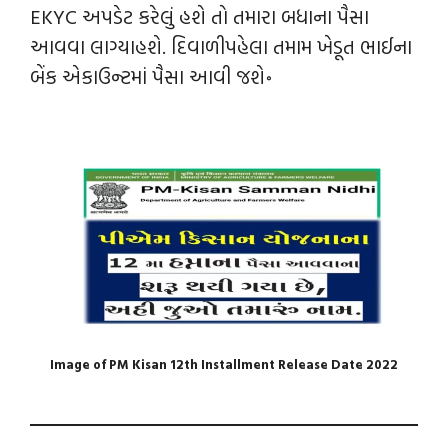
EKYC અપડેટ કરેલું હશે તો તમારા બધાના પૈસા
આવવા લાગ્યાહશે. દિવાળીપહેલા તમામ ખેડૂત ભાઈના
બેંક એકાઉન્ટમાં પૈસા આવી જશે॰
Image of PM Kisan 12th Installment Release Date 2022