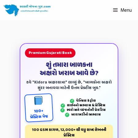
Menu
Premium Gujarati Book
શું તમારા બાળકના
અક્ષરો ખરાબ આવે છે?
હવે "Kidora અક્ષરયાત્રા" લાવ્યું છે, "બાળકોના અક્ષરો
સુંદર બનાવવા માટેની ઉત્તમ પ્રેક્ટીસ બુક."
પેન્‍સિલ કંટ્રોલ
✓
લાઈનનો અભ્યાસ & પ્રેક્ટિસ
✓
સ્વરો અને વ્યંજનોની પ્રેકટિસ
✓
100+
બારાખડીનો અભ્યાસ
✓
પ્રેક્ટિસ પેજ
100 GSM કાગળ, 12,000+ થી વધુ શબ્દ લેખનની
પ્રેક્ટિસ