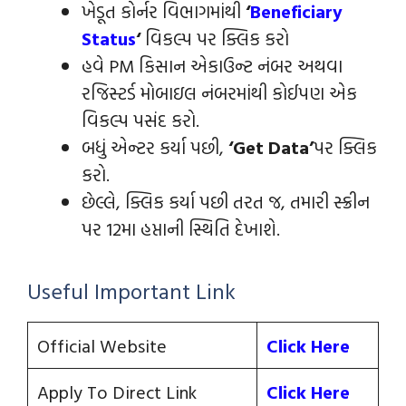
ખેડૂત કોર્નર વિભાગમાંથી
‘
Beneficiary
Status
‘
વિકલ્પ પર ક્લિક કરો
હવે PM કિસાન એકાઉન્ટ નંબર અથવા
રજિસ્ટર્ડ મોબાઇલ નંબરમાંથી કોઈપણ એક
વિકલ્પ પસંદ કરો.
બધું એન્ટર કર્યા પછી,
‘Get Data’
પર ક્લિક
કરો.
છેલ્લે, ક્લિક કર્યા પછી તરત જ, તમારી સ્ક્રીન
પર 12મા હપ્તાની સ્થિતિ દેખાશે.
Useful Important Link
Official Website
Click Here
Apply To Direct Link
Click Here