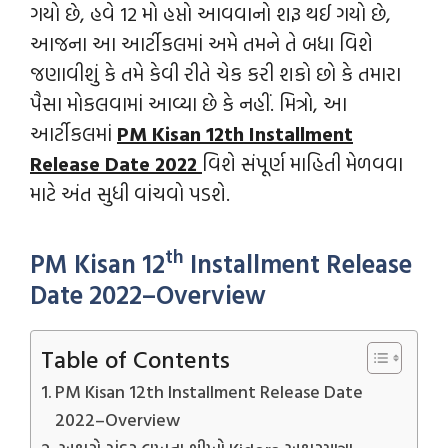
ગયો છે, હવે 12 મો હપ્તો આવવાનો શરૂ થઈ ગયો છે,
આજના આ આર્ટીકલમાં અમે તમને તે બધા વિશે
જણાવીશું કે તમે કેવી રીતે ચેક કરી શકો છો કે તમારા
પૈસા મોકલવામાં આવ્યા છે કે નહીં. મિત્રો, આ
આર્ટીકલમાં
PM Kisan 12th Installment
Release Date 2022
વિશે સંપૂર્ણ માહિતી મેળવવા
માટે અંત સુધી વાંચવો પડશે.
th
PM Kisan 12
Installment Release
Date 2022–Overview
Table of Contents
PM Kisan 12th Installment Release Date
2022–Overview