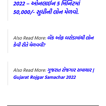
2022 – ઓનલાઈન 5 મિનિટમાં
50,000/- સુધીની લોન મેળવો.
Also Read More:
બેંક ઓફ બરોડામાંથી લોન
કેવી રીતે મેળવવી?
Also Read More:
ગુજરાત રોજગાર સમાચાર |
Gujarat Rojgar Samachar 2022