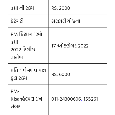
હપ્તા ની રકમ
RS. 2000
કેટેગરી
સરકારી યોજના
PM કિસાન 12મો
હપ્તો
17 ઓક્ટોબર 2022
2022 રિલીઝ
તારીખ
પ્રતિ વર્ષ મળવાપાત્ર
RS. 6000
કુલ રકમ
PM-
KIsanહેલ્પલાઇન
011-24300606
,
155261
નંબર