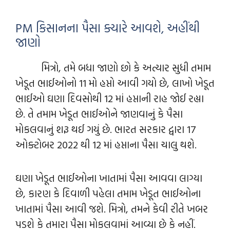
PM કિસાનના પૈસા ક્યારે આવશે, અહીંથી
જાણો
મિત્રો, તમે બધા જાણો છો કે અત્યાર સુધી તમામ
ખેડૂત ભાઈઓનો 11 મો હપ્તો આવી ગયો છે, લાખો ખેડૂત
ભાઈઓ ઘણા દિવસોથી 12 માં હપ્તાની રાહ જોઈ રહ્યા
છે. તે તમામ ખેડૂત ભાઈઓને જાણવાનું કે પૈસા
મોકલવાનું શરૂ થઈ ગયું છે. ભારત સરકાર દ્વારા 17
ઓક્ટોબર 2022 થી 12 માં હપ્તાના પૈસા ચાલુ થશે.
ઘણા ખેડૂત ભાઈઓના ખાતામાં પૈસા આવવા લાગ્યા
છે, કારણ કે દિવાળી પહેલા તમામ ખેડૂત ભાઈઓના
ખાતામાં પૈસા આવી જશે. મિત્રો, તમને કેવી રીતે ખબર
પડશે કે તમારા પૈસા મોકલવામાં આવ્યા છે કે નહીં.