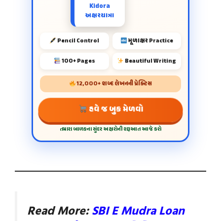
Kidora
અક્ષરયાત્રા
Pencil Control
મૂળાક્ષર Practice
100+ Pages
Beautiful Writing
12,000+ શબ્દ લેખનની પ્રેક્ટિસ
હવે જ બુક મેળવો
તમારા બાળકના સુંદર અક્ષરોની શરૂઆત આજે કરો
Read More:
SBI E Mudra Loan