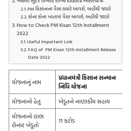
અક્ષરો સુંદર લખતા શીખો Kidora અક્ષરયાત્રા
PM કિસાનના પૈસા ક્યારે આવશે, અહીંથી જાણો
કોના કોના ખાતામાં પૈસા આવશે, અહીંથી જાણો
How to Check PM Kisan 12th Installment
2022
Useful Important Link
FAQ of PM Kisan 12th Installment Release
Date 2022
પ્રધાનમંત્રી કિસાન સન્માન
યોજનાનું નામ
નિધિ યોજના
યોજનાનો હેતુ
ખેડૂતને નાણાકીય સહાય
યોજનાનો લાભ
11 કરોડ
લેનાર ખેડૂતો