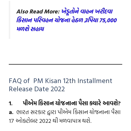
Also Read More:
ખેડૂતોને વાહન ખરીદવા
કિસાન પરિવહન યોજના હેઠળ રૂપિયા 75,000
મળશે સહાય
FAQ of PM Kisan 12th Installment
Release Date 2022
1. પીએમ કિસાન યોજનાના પૈસા ક્યારે આવશે?
a.
ભારત સરકાર દ્વારા પીએમ કિસાન યોજનાના પૈસા
17 ઓક્ટોબર 2022 થી મળવાપાત્ર થશે.