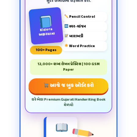
સુંદર લખાણની શરૂઆત કરો.
Pencil Control
સ્વર-વ્યંજન
Kidora
અક્ષરયાત્રા
બારાખડી
Word Practice
100+ Pages
12,000+ શબ્દ લેખન પ્રેક્ટિસ | 100 GSM
Paper
આજે જ બુક ઓર્ડર કરો
ઘરે બેઠા Premium Gujarati Handwriting Book
મેળવો